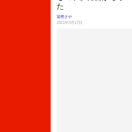
た
冨樫さや
2021年3月17日