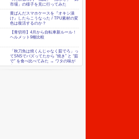
市場」の様子を見に行ってみた
黄ばんだスマホケースを『オキシ漬
け』したらこうなった / TPU素材の変
色は復活するのか？
【青切符】4月から自転車新ルール！
ヘルメット9種比較
「秋刀魚は焼くんじゃなく茹でろ」っ
てSNSでバズってたから “焼き” と “茹
で” を食べ比べてみた → ワタの味が
変わってる！