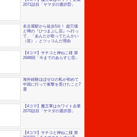
2071話目「ヤマダの選択㉑」
名古屋駅から徒歩5分！ 超穴場
と噂の『ひつまぶし店』へ行っ
て、「あんたが歌ってたんかい
（笑）」とツッコんだ理由
【4コマ】サチコと神ねこ様 第
2688回「今までのあらすじ⑤」
海外経験ほぼゼロの私が初めて
中国に行って衝撃を受けたこと7
選
【4コマ】魔王軍はホワイト企業
2070話目「ヤマダの選択⑳」
【4コマ】サチコと神ねこ様 第