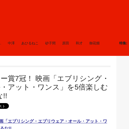
.
中澤
あひるねこ
砂子間
原田
和才
御花畑
特集
ー賞7冠！ 映画「エブリシング・
・アット・ワンス」を5倍楽しむ
!!