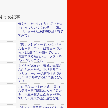
すすめ記事
何をかいたでしょう！ 思ったよ
りがっつりいく女の子！ 四コ
マサボタージュFB第60回「当て
てみて」
【激レア】ビアードパパの「カ
スタードソフト」は東日本でた
った1店舗でしか売っていない！
貴重すぎる絶品シューソフトを
食べに行ってきた
タイヤが燃えた…普通の車屋さ
んかと思ったら、本格ドリフト
シミュレーターが無料体験でき
た！ リアルすぎる操作感にびっ
くり！
この足なんですか？ 名古屋のミ
ステリー専門書店に入ってみた
ら、本屋を超えた面白さが待っ
ていた / 最大の謎は運営会社
【4コマ】魔王軍はホワイト企業