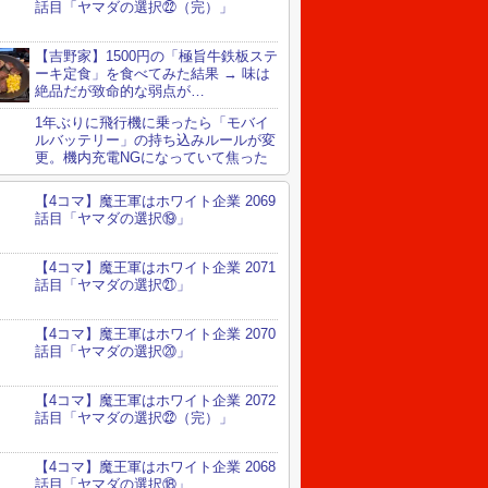
話目「ヤマダの選択㉒（完）」
【吉野家】1500円の「極旨牛鉄板ステ
ーキ定食」を食べてみた結果 → 味は
絶品だが致命的な弱点が…
1年ぶりに飛行機に乗ったら「モバイ
ルバッテリー」の持ち込みルールが変
更。機内充電NGになっていて焦った
【4コマ】魔王軍はホワイト企業 2069
話目「ヤマダの選択⑲」
【4コマ】魔王軍はホワイト企業 2071
話目「ヤマダの選択㉑」
【4コマ】魔王軍はホワイト企業 2070
話目「ヤマダの選択⑳」
【4コマ】魔王軍はホワイト企業 2072
話目「ヤマダの選択㉒（完）」
【4コマ】魔王軍はホワイト企業 2068
話目「ヤマダの選択⑱」