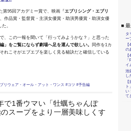
れた第95回アカデミー賞で、映画『
エブリシング・エブリ
、作品賞・監督賞・主演女優賞・助演男優賞・助演女優
最
した。
タ
で、この一報を聞いて「行ってみようかな？」と思った
ー
編」をご覧にならず劇場へ足を運んで欲しい。
同作を1カ
【
の
それこそがエブエブを楽しく見る秘訣だと確信している
【
「R
イ
池
し
【
ブリウェア・オール・アット・ワンス
#
コツ
#
予告編
ト
い
て
年で1番ウマい「牡蠣ちゃんぽ
極のスープをより一層美味しくす