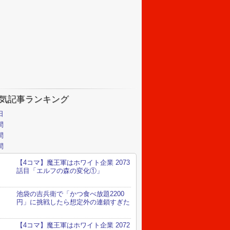
気記事ランキング
日
間
間
間
【4コマ】魔王軍はホワイト企業 2073
話目「エルフの森の変化①」
池袋の吉兵衛で「かつ食べ放題2200
円」に挑戦したら想定外の連鎖すぎた
【4コマ】魔王軍はホワイト企業 2072