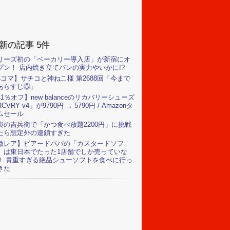
新の記事 5件
リーズ初の「ベーカリー導入店」が新宿にオ
プン！ 店内焼き立てパンの実力やいかに!?
4コマ】サチコと神ねこ様 第2688回「今まで
あらすじ⑤」
41％オフ】new balanceのリカバリーシューズ
CVRY v4」が9790円 → 5790円 / Amazonタ
ムセール
袋の吉兵衛で「かつ食べ放題2200円」に挑戦
たら想定外の連鎖すぎた
激レア】ビアードパパの「カスタードソフ
」は東日本でたった1店舗でしか売っていな
！ 貴重すぎる絶品シューソフトを食べに行っ
きた