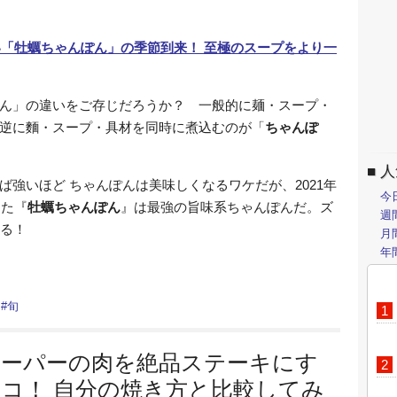
ん」の違いをご存じだろうか？ 一般的に麺・スープ・
逆に麵・スープ・具材を同時に煮込むのが「
ちゃんぽ
人
強いほど ちゃんぽんは美味しくなるワケだが、2021年
今
した『
牡蠣ちゃんぽん
』は最強の旨味系ちゃんぽんだ。ズ
週
ある！
月
年
#
旬
スーパーの肉を絶品ステーキにす
コ！ 自分の焼き方と比較してみ