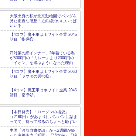
大阪出身の私が北京動物園でパンダを
見た正直な感想「近鉄線沿いにいっぱ
いいる」
【4コマ】魔王軍はホワイト企業 2045
話目「指導㉑」
汗対策の網インナー、2年着ている私
が5000円の「ミレー」より2000円の
「イオン」を選ぶようになった理由
【4コマ】魔王軍はホワイト企業 2063
話目「ヤマダの選択⑬」
【4コマ】魔王軍はホワイト企業 2046
話目「指導㉒」
【本日発売】「ローソンの福袋」
（2160円）があまりにパンパンに詰ま
ってて、持って帰るのちょっと恥ずい
中国「渡航自粛要請」から2週間が経
った京都市内「祇園」「清水寺」「錦