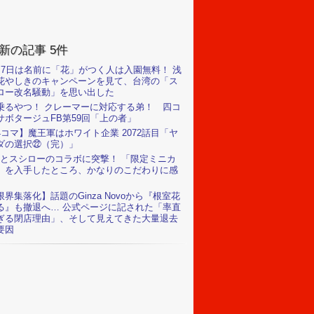
新の記事 5件
月7日は名前に「花」がつく人は入園無料！ 浅
花やしきのキャンペーンを見て、台湾の「ス
ロー改名騒動」を思い出した
乗るやつ！ クレーマーに対応する弟！ 四コ
サボタージュFB第59回「上の者」
4コマ】魔王軍はホワイト企業 2072話目「ヤ
ダの選択㉒（完）」
Rとスシローのコラボに突撃！ 「限定ミニカ
」を入手したところ、かなりのこだわりに感
限界集落化】話題のGinza Novoから『根室花
る』も撤退へ… 公式ページに記された「率直
ぎる閉店理由」、そして見えてきた大量退去
要因