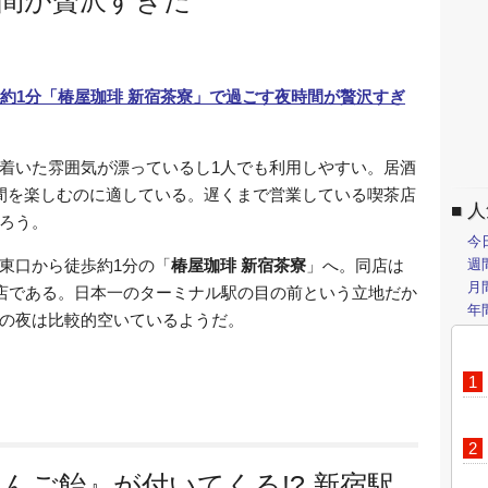
間が贅沢すぎた
着いた雰囲気が漂っているし1人でも利用しやすい。居酒
間を楽しむのに適している。遅くまで営業している喫茶店
人
ろう。
今
週
東口から徒歩約1分の「
椿屋珈琲 新宿茶寮
」へ。同店は
月
茶店である。日本一のターミナル駅の目の前という立地だか
年
の夜は比較的空いているようだ。
んご飴』が付いてくる!? 新宿駅