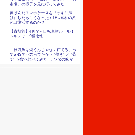
市場」の様子を見に行ってみた
黄ばんだスマホケースを『オキシ漬
け』したらこうなった / TPU素材の変
色は復活するのか？
【青切符】4月から自転車新ルール！
ヘルメット9種比較
「秋刀魚は焼くんじゃなく茹でろ」っ
てSNSでバズってたから “焼き” と “茹
で” を食べ比べてみた → ワタの味が
変わってる！