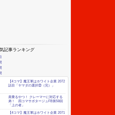
気記事ランキング
日
間
間
間
【4コマ】魔王軍はホワイト企業 2072
話目「ヤマダの選択㉒（完）」
肩乗るやつ！ クレーマーに対応する
弟！ 四コマサボタージュFB第59回
「上の者」
【4コマ】魔王軍はホワイト企業 2071