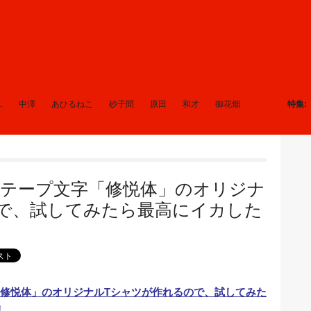
.
中澤
あひるねこ
砂子間
原田
和才
御花畑
特集
テープ文字「修悦体」のオリジナ
で、試してみたら最高にイカした