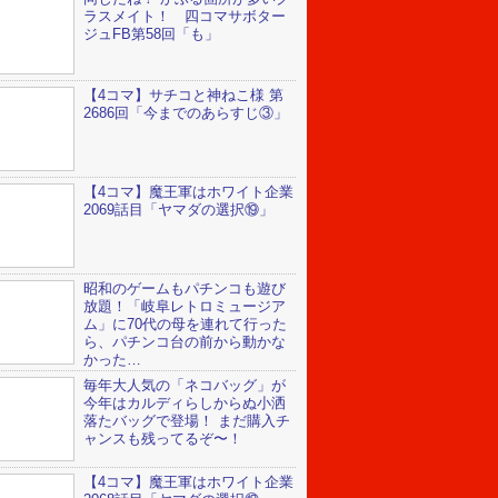
ラスメイト！ 四コマサボター
ジュFB第58回「も」
【4コマ】サチコと神ねこ様 第
2686回「今までのあらすじ③」
【4コマ】魔王軍はホワイト企業
2069話目「ヤマダの選択⑲」
昭和のゲームもパチンコも遊び
放題！「岐阜レトロミュージア
ム」に70代の母を連れて行った
ら、パチンコ台の前から動かな
かった…
毎年大人気の「ネコバッグ」が
今年はカルディらしからぬ小洒
落たバッグで登場！ まだ購入チ
ャンスも残ってるぞ〜！
【4コマ】魔王軍はホワイト企業