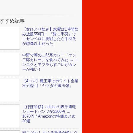
すすめ記事
【女ひとり飲み】水曜は1時間飲
み放題550円！ 『酔っ手羽』で
ニセンベロに挑戦したら手羽先
が想像以上だった
中野で噂の二郎系カレー「ケン
二郎カレー」を食べてみた → ニ
ンニクとアブラもすごいがカレ
ーが強い！
【4コマ】魔王軍はホワイト企業
2070話目「ヤマダの選択⑳」
【ほぼ半額】adidasの吸汗速乾
ショートパンツが3300円 →
1670円 / Amazonの特価まとめ
20選
同じだね！ かぶる箇所が多いク