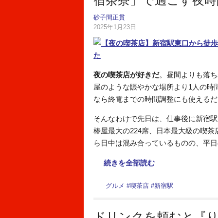
宿茶寮」で過ごす夜時
砂子間正貫
2025年1月23日
夜の喫茶店が好きだ
。昼間よりも落ち
屋のような賑やかな場所より1人の時
なら終電までの時間調整にも使えるだ
そんなわけで先日は、仕事後に新宿駅
椿屋最大の224席、日本最大級の喫
ら日中は混み合っているものの、平日
続きを全部読む
グルメ
#
喫茶店
#
新宿駅
ドリンクを頼むと『り