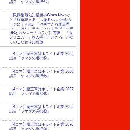
話目「ヤマダの選択㉑」
【限界集落化】話題のGinza Novoか
ら『根室花まる』も撤退へ… 公式ペ
ージに記された「率直すぎる閉店理
由」、そして見えてきた大量退去の要
GRとスシローのコラボに突撃！ 「限
定ミニカー」を入手したところ、かな
りのこだわりに感激
【4コマ】魔王軍はホワイト企業 2069
話目「ヤマダの選択⑲」
【4コマ】魔王軍はホワイト企業 2066
話目「ヤマダの選択⑯」
【4コマ】魔王軍はホワイト企業 2067
話目「ヤマダの選択⑰」
【4コマ】魔王軍はホワイト企業 2068
話目「ヤマダの選択⑱」
【4コマ】魔王軍はホワイト企業 2070
話目「ヤマダの選択⑳」