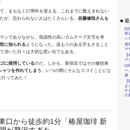
て、まもなく17周年を迎える。これまでに数えきれない
たが、忘れられない人はたくさんいる。
佐藤修悦さんも
最
8
草
マンでありながら、視認性の高いガムテープ文字を考
シ
世に知られる
ようになった。温もりのある字もさること
肩
マ
て頂いた日々は大切な思い出でもある。
【
マ
ゴに採用している
のだ。しかも、新宿店ではその修悦体
G
シャツを作れてしまう
。いつの間にそんなスゴイことにな
ー
激
に行ってみた！
【
ま
す
の
東口から徒歩約1分「椿屋珈琲 新