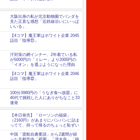
大阪出身の私が北京動物園でパンダを
見た正直な感想「近鉄線沿いにいっぱ
いいる」
【4コマ】魔王軍はホワイト企業 2045
話目「指導㉑」
汗対策の網インナー、2年着ている私
が5000円の「ミレー」より2000円の
「イオン」を選ぶようになった理由
【4コマ】魔王軍はホワイト企業 2046
話目「指導㉒」
100分3980円の「うなぎ食べ放題」に
40代で挑戦した人にありがちなこと33
連発
【本日発売】「ローソンの福袋」
（2160円）があまりにパンパンに詰ま
ってて、持って帰るのちょっと恥ずい
中国「渡航自粛要請」から2週間が経
った京都市内「祇園」「清水寺」「錦