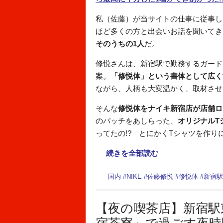
私（佐藤）が当サイトの仕事に従事し
ほど多くの方と出会いお話を聞いてき
そのうちの1人
だ。
修悦さんは、新宿駅で勤務するガード
案。
「修悦体」という書体として広く
ながら、人柄も大変温かく、取材させ
そんな
修悦体をナイキ新宿店が店舗ロ
のパッチをあしらった、
オリジナルT
ってたの!? とにかくTシャツを作り
続きを全部読む
国内
#
NIKE
#
佐藤修悦
#
修悦体
#
新宿駅
【夜の喫茶店】新宿駅