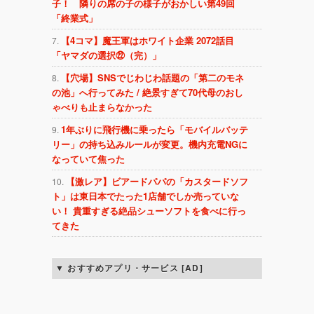
子！ 隣りの席の子の様子がおかしい第49回
「終業式」
【4コマ】魔王軍はホワイト企業 2072話目
「ヤマダの選択㉒（完）」
【穴場】SNSでじわじわ話題の「第二のモネ
の池」へ行ってみた / 絶景すぎて70代母のおし
ゃべりも止まらなかった
1年ぶりに飛行機に乗ったら「モバイルバッテ
リー」の持ち込みルールが変更。機内充電NGに
なっていて焦った
【激レア】ビアードパパの「カスタードソフ
ト」は東日本でたった1店舗でしか売っていな
い！ 貴重すぎる絶品シューソフトを食べに行っ
てきた
おすすめアプリ・サービス [AD]