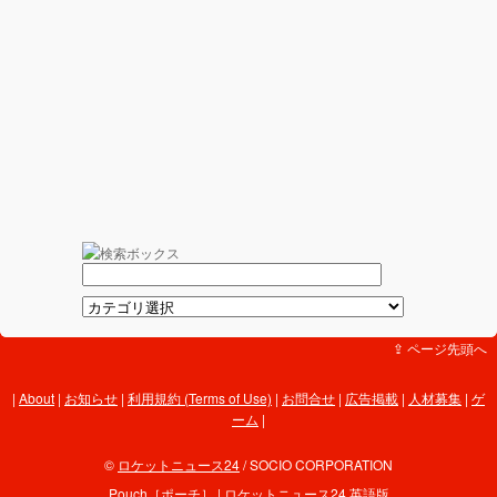
⇪ ページ先頭へ
About
|
お知らせ
|
利用規約 (Terms of Use)
|
お問合せ
|
広告掲載
|
人材募集
|
ゲ
ーム
|
©
ロケットニュース24
/ SOCIO CORPORATION
Pouch［ポーチ］
|
ロケットニュース24 英語版