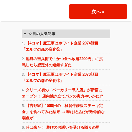
次へ
»
今日の人気記事
【4コマ】魔王軍はホワイト企業 2074話目
「エルフの森の変化②」
池袋の吉兵衛で「かつ食べ放題2200円」に挑
戦したら想定外の連鎖すぎた
【4コマ】魔王軍はホワイト企業 2073話目
「エルフの森の変化①」
タリーズ初の「ベーカリー導入店」が新宿に
オープン！ 店内焼き立てパンの実力やいかに!?
【吉野家】1500円の「極旨牛鉄板ステーキ定
食」を食べてみた結果 → 味は絶品だが致命的な
弱点が…
時は来た！ 遊びのお誘いを受ける隣りの男