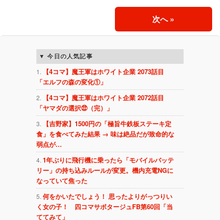
次へ
»
今日の人気記事
【4コマ】魔王軍はホワイト企業 2073話目
「エルフの森の変化①」
【4コマ】魔王軍はホワイト企業 2072話目
「ヤマダの選択㉒（完）」
【吉野家】1500円の「極旨牛鉄板ステーキ定
食」を食べてみた結果 → 味は絶品だが致命的な
弱点が…
1年ぶりに飛行機に乗ったら「モバイルバッテ
リー」の持ち込みルールが変更。機内充電NGに
なっていて焦った
何をかいたでしょう！ 思ったよりがっつりい
く女の子！ 四コマサボタージュFB第60回「当
ててみて」