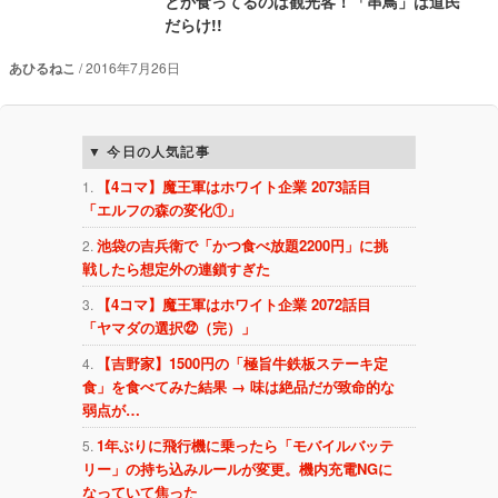
とか食ってるのは観光客！「串鳥」は道民
だらけ!!
あひるねこ
2016年7月26日
今日の人気記事
【4コマ】魔王軍はホワイト企業 2073話目
「エルフの森の変化①」
池袋の吉兵衛で「かつ食べ放題2200円」に挑
戦したら想定外の連鎖すぎた
【4コマ】魔王軍はホワイト企業 2072話目
「ヤマダの選択㉒（完）」
【吉野家】1500円の「極旨牛鉄板ステーキ定
食」を食べてみた結果 → 味は絶品だが致命的な
弱点が…
1年ぶりに飛行機に乗ったら「モバイルバッテ
リー」の持ち込みルールが変更。機内充電NGに
なっていて焦った