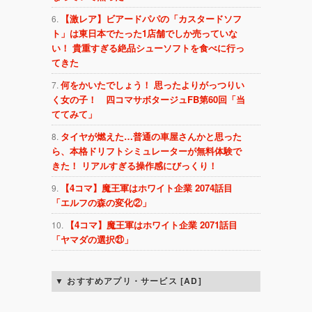
【激レア】ビアードパパの「カスタードソフ
ト」は東日本でたった1店舗でしか売っていな
い！ 貴重すぎる絶品シューソフトを食べに行っ
てきた
何をかいたでしょう！ 思ったよりがっつりい
く女の子！ 四コマサボタージュFB第60回「当
ててみて」
タイヤが燃えた…普通の車屋さんかと思った
ら、本格ドリフトシミュレーターが無料体験で
きた！ リアルすぎる操作感にびっくり！
【4コマ】魔王軍はホワイト企業 2074話目
「エルフの森の変化②」
【4コマ】魔王軍はホワイト企業 2071話目
「ヤマダの選択㉑」
おすすめアプリ・サービス [AD]