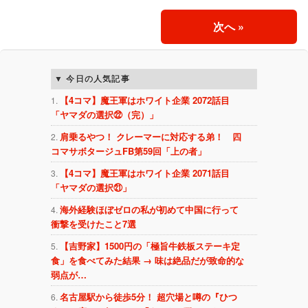
次へ
»
今日の人気記事
【4コマ】魔王軍はホワイト企業 2072話目
「ヤマダの選択㉒（完）」
肩乗るやつ！ クレーマーに対応する弟！ 四
コマサボタージュFB第59回「上の者」
【4コマ】魔王軍はホワイト企業 2071話目
「ヤマダの選択㉑」
海外経験ほぼゼロの私が初めて中国に行って
衝撃を受けたこと7選
【吉野家】1500円の「極旨牛鉄板ステーキ定
食」を食べてみた結果 → 味は絶品だが致命的な
弱点が…
名古屋駅から徒歩5分！ 超穴場と噂の『ひつ