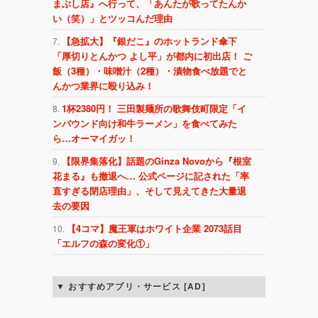
まぶし店』へ行って、「あんたが歌ってたんか
い（笑）」とツッコんだ理由
【急拡大】『銀だこ』のホットランド傘下
「厚切りとんかつ よし平」が都内に初出店！ ご
飯（3種）・味噌汁（2種）・漬物食べ放題でと
んかつ業界に殴り込み！
1杯2380円！ 三田製麺所の歌舞伎町限定「イ
ンバウンド向け和牛ラーメン」を食べてみた
ら…オーマイガッ！
【限界集落化】話題のGinza Novoから『根室
花まる』も撤退へ… 公式ページに記された「率
直すぎる閉店理由」、そして見えてきた大量退
去の要因
【4コマ】魔王軍はホワイト企業 2073話目
「エルフの森の変化①」
おすすめアプリ・サービス [AD]