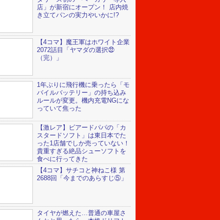
店」が新宿にオープン！ 店内焼
き立てパンの実力やいかに!?
【4コマ】魔王軍はホワイト企業
2072話目「ヤマダの選択㉒
（完）」
1年ぶりに飛行機に乗ったら「モ
バイルバッテリー」の持ち込み
ルールが変更。機内充電NGにな
っていて焦った
【激レア】ビアードパパの「カ
スタードソフト」は東日本でた
った1店舗でしか売っていない！
貴重すぎる絶品シューソフトを
食べに行ってきた
【4コマ】サチコと神ねこ様 第
2688回「今までのあらすじ⑤」
タイヤが燃えた…普通の車屋さ