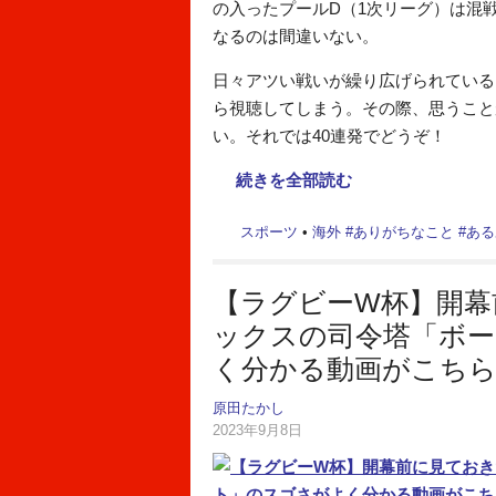
の入ったプールD（1次リーグ）は混
なるのは間違いない。
日々アツい戦いが繰り広げられている
ら視聴してしまう。その際、思うこと
い。それでは40連発でどうぞ！
続きを全部読む
スポーツ
•
海外
#
ありがちなこと
#
ある
【ラグビーW杯】開幕
ックスの司令塔「ボ
く分かる動画がこち
原田たかし
2023年9月8日