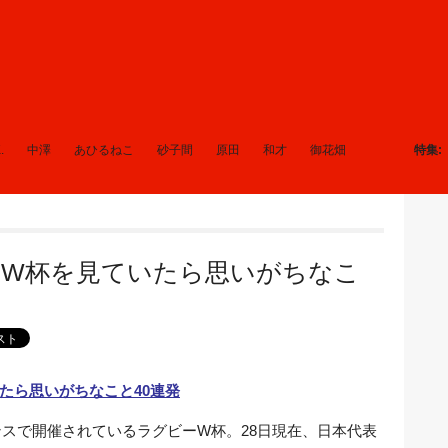
.
中澤
あひるねこ
砂子間
原田
和才
御花畑
特集
ーW杯を見ていたら思いがちなこ
ランスで開催されているラグビーW杯。28日現在、日本代表