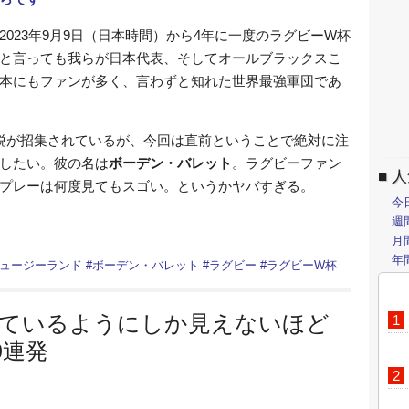
023年9月9日（日本時間）から4年に一度のラグビーW杯
と言っても我らが日本代表、そしてオールブラックスこ
本にもファンが多く、言わずと知れた世界最強軍団であ
鋭が招集されているが、今回は直前ということで絶対に注
したい。彼の名は
ボーデン・バレット
。ラグビーファン
人
プレーは何度見てもスゴい。というかヤバすぎる。
今
週
月
年
ュージーランド
#
ボーデン・バレット
#
ラグビー
#
ラグビーW杯
しているようにしか見えないほど
0連発