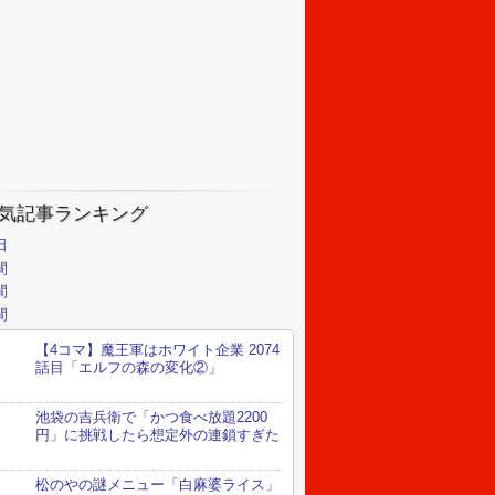
気記事ランキング
日
間
間
間
【4コマ】魔王軍はホワイト企業 2074
話目「エルフの森の変化②」
池袋の吉兵衛で「かつ食べ放題2200
円」に挑戦したら想定外の連鎖すぎた
松のやの謎メニュー「白麻婆ライス」