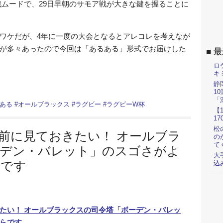
戦ムードで、29日早朝のサモア戦が大きな鍵を握ることに
ワケだが、4年に一度の大会となるとアレコレを考えなが
が多々あったので今回は「あるある」形式でお届けした
最
ロ
キ
静
1
「
ある
#
オールブラックス
#
ラグビー
#
ラグビーW杯
【
1
松
前に見ておきたい！ オールブラ
の
て
ーデン・バレット」のスゴさがよ
大
らです
込