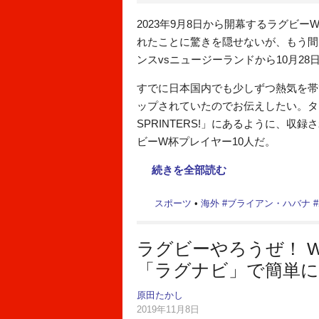
2023年9月8日から開幕するラグビー
れたことに驚きを隠せないが、もう間
ンスvsニュージーランドから10月2
すでに日本国内でも少しずつ熱気を帯び
ップされていたのでお伝えしたい。タイトル「10 t
SPRINTERS!」にあるように、
ビーW杯プレイヤー10人だ。
続きを全部読む
スポーツ
•
海外
#
ブライアン・ハバナ
#
ラグビーやろうぜ！ 
「ラグナビ」で簡単
原田たかし
2019年11月8日