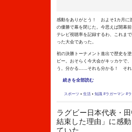
感動をありがとう！ およそ1カ月に
の優勝で幕を閉じた。今思えば開幕前
テレビ視聴率を記録するわ、これまで
った大会であった。
初の決勝トーナメント進出で歴史を塗
ビー。おそらく今大会がキッカケで、
う。分かる……それも分かる！ それ
続きを全部読む
スポーツ
•
生活
•
知識
#
ラガーマン
#
ラ
ラグビー日本代表・田
結束した理由」に感動
ていた