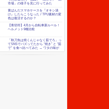
市場」の様子を見に行ってみた
黄ばんだスマホケースを『オキシ漬
け』したらこうなった / TPU素材の変
色は復活するのか？
【青切符】4月から自転車新ルール！
ヘルメット9種比較
「秋刀魚は焼くんじゃなく茹でろ」っ
てSNSでバズってたから “焼き” と “茹
で” を食べ比べてみた → ワタの味が
変わってる！