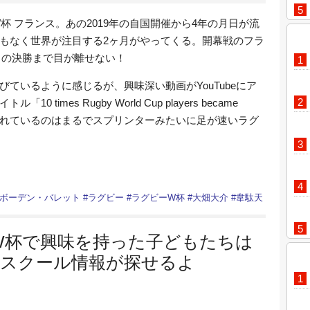
W杯 フランス。あの2019年の自国開催から4年の月日が流
もなく世界が注目する2ヶ月がやってくる。開幕戦のフラ
8日の決勝まで目が離せない！
ているように感じるが、興味深い動画がYouTubeにア
imes Rugby World Cup players became
収録されているのはまるでスプリンターみたいに足が速いラグ
ボーデン・バレット
#
ラグビー
#
ラグビーW杯
#
大畑大介
#
韋駄天
W杯で興味を持った子どもたちは
にスクール情報が探せるよ