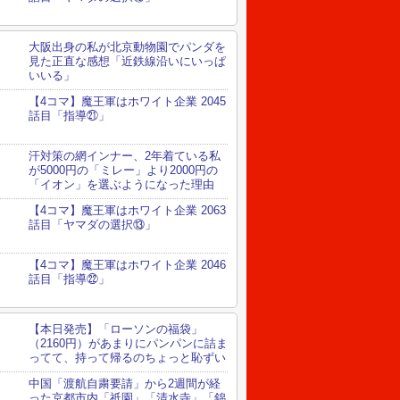
大阪出身の私が北京動物園でパンダを
見た正直な感想「近鉄線沿いにいっぱ
いいる」
【4コマ】魔王軍はホワイト企業 2045
話目「指導㉑」
汗対策の網インナー、2年着ている私
が5000円の「ミレー」より2000円の
「イオン」を選ぶようになった理由
【4コマ】魔王軍はホワイト企業 2063
話目「ヤマダの選択⑬」
【4コマ】魔王軍はホワイト企業 2046
話目「指導㉒」
【本日発売】「ローソンの福袋」
（2160円）があまりにパンパンに詰ま
ってて、持って帰るのちょっと恥ずい
中国「渡航自粛要請」から2週間が経
った京都市内「祇園」「清水寺」「錦