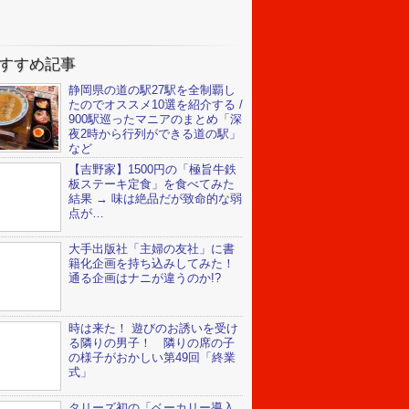
すすめ記事
静岡県の道の駅27駅を全制覇し
たのでオススメ10選を紹介する /
900駅巡ったマニアのまとめ「深
夜2時から行列ができる道の駅」
など
【吉野家】1500円の「極旨牛鉄
板ステーキ定食」を食べてみた
結果 → 味は絶品だが致命的な弱
点が…
大手出版社「主婦の友社」に書
籍化企画を持ち込みしてみた！
通る企画はナニが違うのか!?
時は来た！ 遊びのお誘いを受け
る隣りの男子！ 隣りの席の子
の様子がおかしい第49回「終業
式」
タリーズ初の「ベーカリー導入