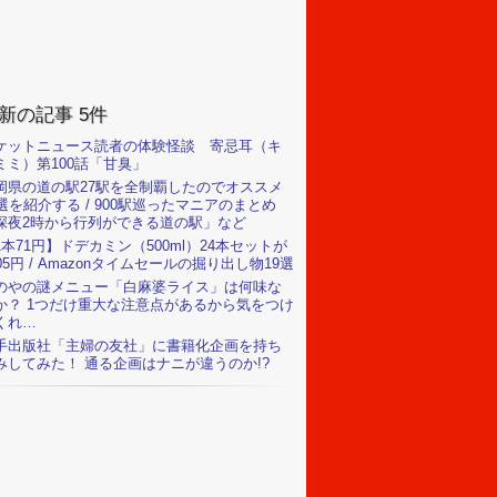
新の記事 5件
ケットニュース読者の体験怪談 寄忌耳（キ
ミミ）第100話「甘臭」
岡県の道の駅27駅を全制覇したのでオススメ
0選を紹介する / 900駅巡ったマニアのまとめ
深夜2時から行列ができる道の駅」など
1本71円】ドデカミン（500ml）24本セットが
705円 / Amazonタイムセールの掘り出し物19選
のやの謎メニュー「白麻婆ライス」は何味な
か？ 1つだけ重大な注意点があるから気をつけ
くれ…
手出版社「主婦の友社」に書籍化企画を持ち
みしてみた！ 通る企画はナニが違うのか!?