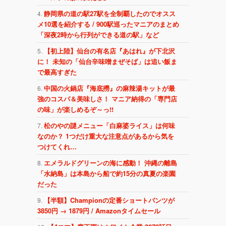
静岡県の道の駅27駅を全制覇したのでオスス
メ10選を紹介する / 900駅巡ったマニアのまとめ
「深夜2時から行列ができる道の駅」など
【初上陸】仙台の有名店『あはれ』が下北沢
に！ 未知の「仙台辛味噌まぜそば」は追い飯ま
で最高すぎた
中国の火鍋店『海底撈』の麻辣湯キットが最
強のコスパ＆美味しさ！ マニア納得の「専門店
の味」が楽しめるぞ～っ!!
松のやの謎メニュー「白麻婆ライス」は何味
なのか？ 1つだけ重大な注意点があるから気を
つけてくれ…
エメラルドグリーンの海に感動！ 沖縄の離島
「水納島」は本島から船で約15分の真夏の楽園
だった
【半額】Championの定番ショートパンツが
3850円 → 1879円 / Amazonタイムセール