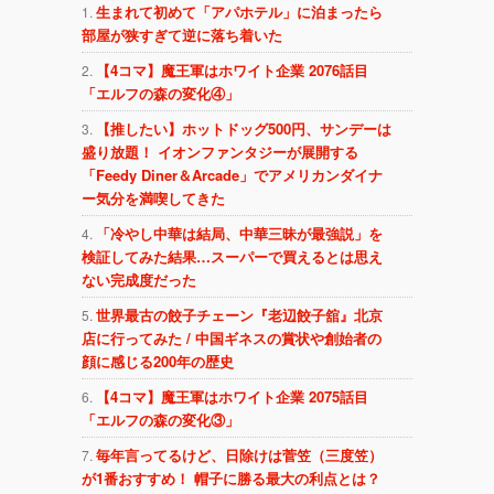
生まれて初めて「アパホテル」に泊まったら
部屋が狭すぎて逆に落ち着いた
【4コマ】魔王軍はホワイト企業 2076話目
「エルフの森の変化④」
【推したい】ホットドッグ500円、サンデーは
盛り放題！ イオンファンタジーが展開する
「Feedy Diner＆Arcade」でアメリカンダイナ
ー気分を満喫してきた
「冷やし中華は結局、中華三昧が最強説」を
検証してみた結果…スーパーで買えるとは思え
ない完成度だった
世界最古の餃子チェーン『老辺餃子舘』北京
店に行ってみた / 中国ギネスの賞状や創始者の
顔に感じる200年の歴史
【4コマ】魔王軍はホワイト企業 2075話目
「エルフの森の変化③」
毎年言ってるけど、日除けは菅笠（三度笠）
が1番おすすめ！ 帽子に勝る最大の利点とは？