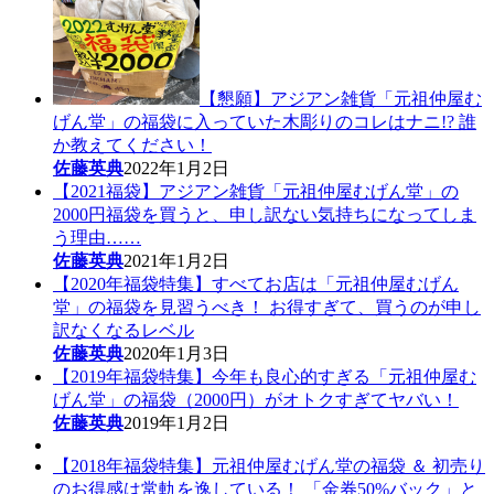
【懇願】アジアン雑貨「元祖仲屋む
げん堂」の福袋に入っていた木彫りのコレはナニ!? 誰
か教えてください！
佐藤英典
2022年1月2日
【2021福袋】アジアン雑貨「元祖仲屋むげん堂」の
2000円福袋を買うと、申し訳ない気持ちになってしま
う理由……
佐藤英典
2021年1月2日
【2020年福袋特集】すべてお店は「元祖仲屋むげん
堂」の福袋を見習うべき！ お得すぎて、買うのが申し
訳なくなるレベル
佐藤英典
2020年1月3日
【2019年福袋特集】今年も良心的すぎる「元祖仲屋む
げん堂」の福袋（2000円）がオトクすぎてヤバい！
佐藤英典
2019年1月2日
【2018年福袋特集】元祖仲屋むげん堂の福袋 ＆ 初売り
のお得感は常軌を逸している！ 「金券50%バック」と