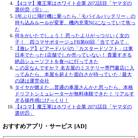
【4コマ】魔王軍はホワイト企業 2072話目「ヤマダの
選択㉒（完）」
1年ぶりに飛行機に乗ったら「モバイルバッテリー」の
持ち込みルールが変更。機内充電NGになっていて焦っ
た
何をかいたでしょう！ 思ったよりがっつりいく女の
子！ 四コマサボタージュFB第60回「当ててみて」
【激レア】ビアードパパの「カスタードソフト」は東
日本でたった1店舗でしか売っていない！ 貴重すぎる
絶品シューソフトを食べに行ってきた
この足なんですか？ 名古屋のミステリー専門書店に入
ってみたら、本屋を超えた面白さが待っていた / 最大
の謎は運営会社
タイヤが燃えた…普通の車屋さんかと思ったら、本格
ドリフトシミュレーターが無料体験できた！ リアルす
ぎる操作感にびっくり！
【4コマ】魔王軍はホワイト企業 2071話目「ヤマダの
選択㉑」
おすすめアプリ・サービス [AD]