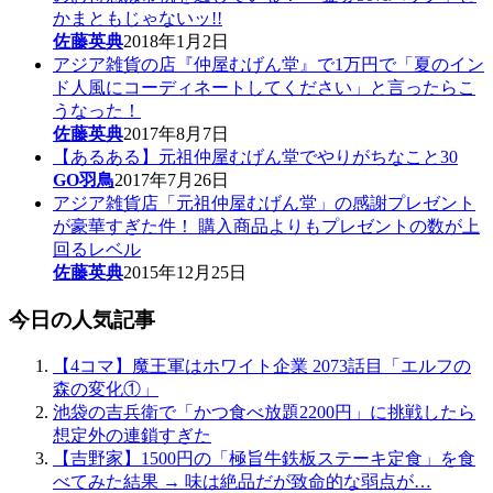
かまともじゃないッ!!
佐藤英典
2018年1月2日
アジア雑貨の店『仲屋むげん堂』で1万円で「夏のイン
ド人風にコーディネートしてください」と言ったらこ
うなった！
佐藤英典
2017年8月7日
【あるある】元祖仲屋むげん堂でやりがちなこと30
GO羽鳥
2017年7月26日
アジア雑貨店「元祖仲屋むげん堂」の感謝プレゼント
が豪華すぎた件！ 購入商品よりもプレゼントの数が上
回るレベル
佐藤英典
2015年12月25日
今日の人気記事
【4コマ】魔王軍はホワイト企業 2073話目「エルフの
森の変化①」
池袋の吉兵衛で「かつ食べ放題2200円」に挑戦したら
想定外の連鎖すぎた
【吉野家】1500円の「極旨牛鉄板ステーキ定食」を食
べてみた結果 → 味は絶品だが致命的な弱点が…