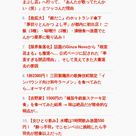
まぶし店』へ行って、「あんたが歌ってたんか
い（笑）」とツッコんだ理由
【急拡大】『銀だこ』のホットランド傘下
「厚切りとんかつ よし平」が都内に初出店！ ご
飯（3種）・味噌汁（2種）・漬物食べ放題でと
んかつ業界に殴り込み！
【限界集落化】話題のGinza Novoから『根室
花まる』も撤退へ… 公式ページに記された「率
直すぎる閉店理由」、そして見えてきた大量退
去の要因
1杯2380円！ 三田製麺所の歌舞伎町限定「イ
ンバウンド向け和牛ラーメン」を食べてみた
ら…オーマイガッ！
【吉野家】1500円の「極旨牛鉄板ステーキ定
食」を食べてみた結果 → 味は絶品だが致命的な
弱点が…
【女ひとり飲み】水曜は1時間飲み放題550
円！ 『酔っ手羽』でニセンベロに挑戦したら手
羽先が想像以上だった