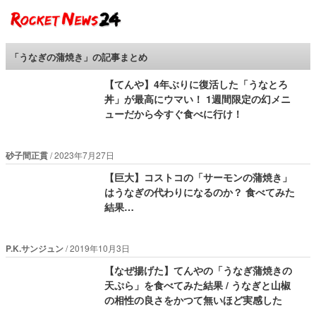
ロケットニュース24
「うなぎの蒲焼き」の記事まとめ
【てんや】4年ぶりに復活した「うなとろ
丼」が最高にウマい！ 1週間限定の幻メニ
ューだから今すぐ食べに行け！
砂子間正貫
2023年7月27日
【巨大】コストコの「サーモンの蒲焼き」
はうなぎの代わりになるのか？ 食べてみた
結果…
P.K.サンジュン
2019年10月3日
【なぜ揚げた】てんやの「うなぎ蒲焼きの
天ぷら」を食べてみた結果 / うなぎと山椒
の相性の良さをかつて無いほど実感した