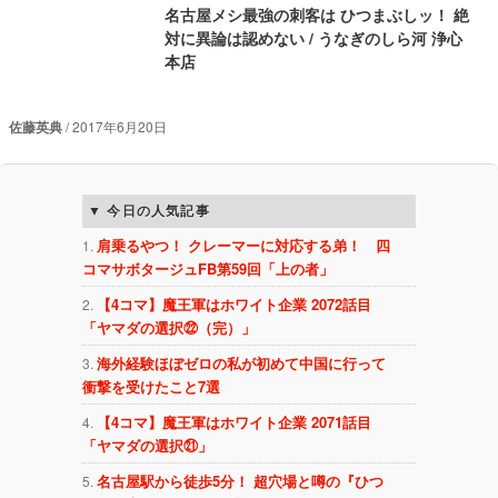
名古屋メシ最強の刺客は ひつまぶしッ！ 絶
対に異論は認めない / うなぎのしら河 浄心
本店
佐藤英典
2017年6月20日
今日の人気記事
肩乗るやつ！ クレーマーに対応する弟！ 四
コマサボタージュFB第59回「上の者」
【4コマ】魔王軍はホワイト企業 2072話目
「ヤマダの選択㉒（完）」
海外経験ほぼゼロの私が初めて中国に行って
衝撃を受けたこと7選
【4コマ】魔王軍はホワイト企業 2071話目
「ヤマダの選択㉑」
名古屋駅から徒歩5分！ 超穴場と噂の『ひつ