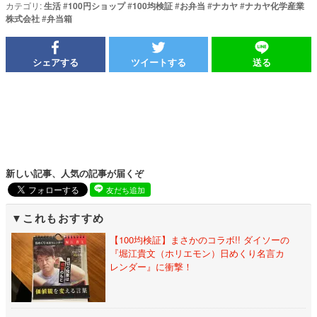
カテゴリ:
生活
#
100円ショップ
#
100均検証
#
お弁当
#
ナカヤ
#
ナカヤ化学産業
株式会社
#
弁当箱
シェアする
ツイートする
送る
新しい記事、人気の記事が届くぞ
友だち追加
これもおすすめ
【100均検証】まさかのコラボ!! ダイソーの
『堀江貴文（ホリエモン）日めくり名言カ
レンダー』に衝撃！