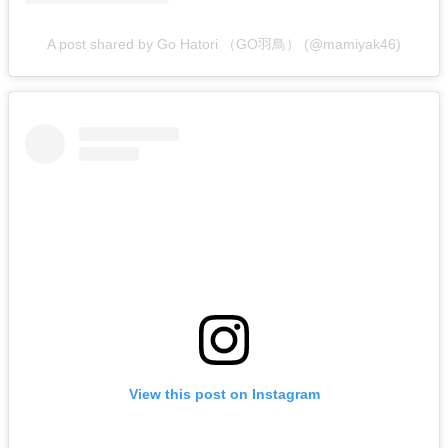
A post shared by Go Hatori （GO羽鳥） (@mamiyak46)
View this post on Instagram