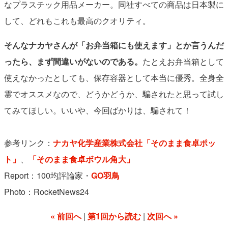
なプラスチック用品メーカー。同社すべての商品は日本製に
して、どれもこれも最高のクオリティ。
そんなナカヤさんが「お弁当箱にも使えます」とか言うんだ
ったら、まず間違いがないのである。
たとえお弁当箱として
使えなかったとしても、保存容器として本当に優秀。全身全
霊でオススメなので、どうかどうか、騙されたと思って試し
てみてほしい。いいや、今回ばかりは、騙されて！
参考リンク：
ナカヤ化学産業株式会社「そのまま食卓ポッ
ト」
、
「そのまま食卓ボウル角大」
Report：100均評論家・
GO羽鳥
Photo：RocketNews24
« 前回へ
第1回から読む
次回へ »