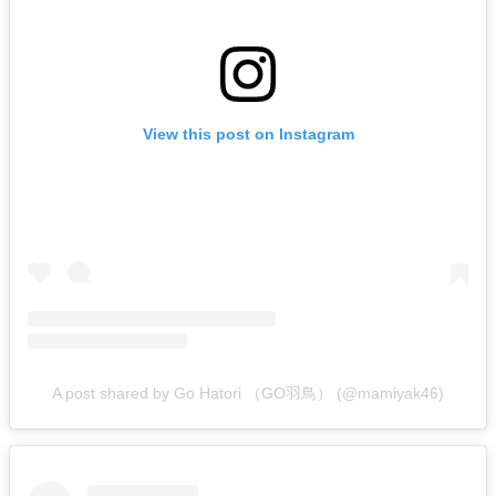
View this post on Instagram
A post shared by Go Hatori （GO羽鳥） (@mamiyak46)