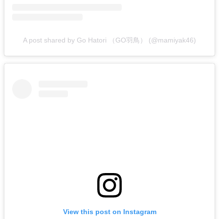
A post shared by Go Hatori （GO羽鳥） (@mamiyak46)
View this post on Instagram