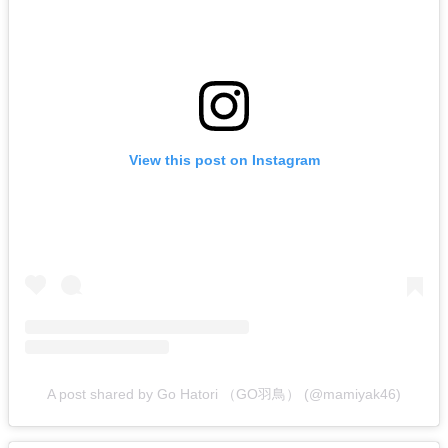
View this post on Instagram
A post shared by Go Hatori （GO羽鳥） (@mamiyak46)