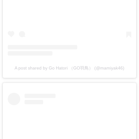
A post shared by Go Hatori （GO羽鳥） (@mamiyak46)