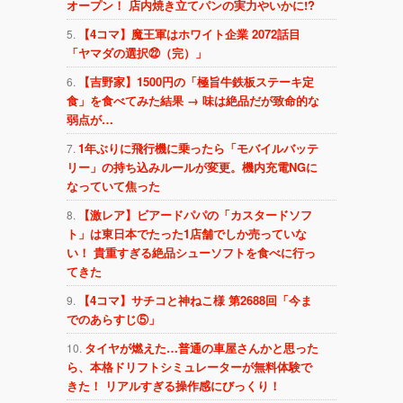
オープン！ 店内焼き立てパンの実力やいかに!?
【4コマ】魔王軍はホワイト企業 2072話目
「ヤマダの選択㉒（完）」
【吉野家】1500円の「極旨牛鉄板ステーキ定
食」を食べてみた結果 → 味は絶品だが致命的な
弱点が…
1年ぶりに飛行機に乗ったら「モバイルバッテ
リー」の持ち込みルールが変更。機内充電NGに
なっていて焦った
【激レア】ビアードパパの「カスタードソフ
ト」は東日本でたった1店舗でしか売っていな
い！ 貴重すぎる絶品シューソフトを食べに行っ
てきた
【4コマ】サチコと神ねこ様 第2688回「今ま
でのあらすじ⑤」
タイヤが燃えた…普通の車屋さんかと思った
ら、本格ドリフトシミュレーターが無料体験で
きた！ リアルすぎる操作感にびっくり！