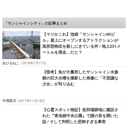
ロケットニュース24
「サンシャインシティ」の記事まとめ
【マジかこれ】池袋「サンシャイン60ビ
ル」屋上にオープンするアトラクションが
高所恐怖症を殺しにきている件 / 地上231メ
ートルを滑走…だと？
あひるねこ
2019年7月17日
【怪奇】魚が大量死したサンシャイン水族
館の巨大水槽を撮影した画像に「不思議な
少女」が写り込む
中澤星児
2017年11月13日
【心霊スポット検証】処刑場跡地に建設さ
れた『東池袋中央公園』で謎の音を聞いた
話 / そして判明した恐怖すぎる事実