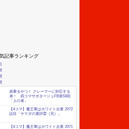
気記事ランキング
日
間
間
間
肩乗るやつ！ クレーマーに対応する
弟！ 四コマサボタージュFB第59回
「上の者」
【4コマ】魔王軍はホワイト企業 2072
話目「ヤマダの選択㉒（完）」
【4コマ】魔王軍はホワイト企業 2071