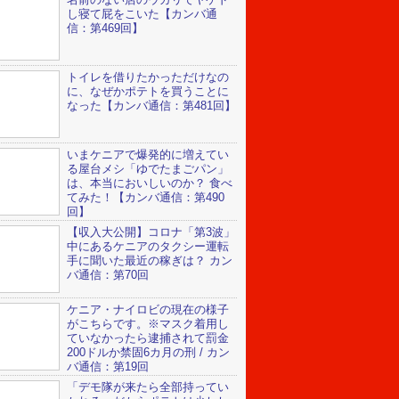
し寝て屁をこいた【カンバ通
信：第469回】
トイレを借りたかっただけなの
に、なぜかポテトを買うことに
なった【カンバ通信：第481回】
いまケニアで爆発的に増えてい
る屋台メシ「ゆでたまごパン」
は、本当においしいのか？ 食べ
てみた！【カンバ通信：第490
回】
【収入大公開】コロナ「第3波」
中にあるケニアのタクシー運転
手に聞いた最近の稼ぎは？ カン
バ通信：第70回
ケニア・ナイロビの現在の様子
がこちらです。※マスク着用し
ていなかったら逮捕されて罰金
200ドルか禁固6カ月の刑 / カン
バ通信：第19回
「デモ隊が来たら全部持ってい