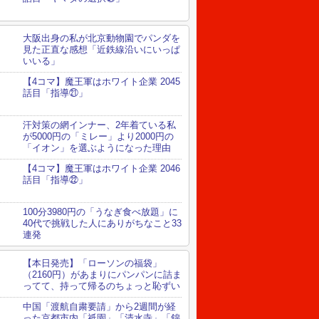
大阪出身の私が北京動物園でパンダを
見た正直な感想「近鉄線沿いにいっぱ
いいる」
【4コマ】魔王軍はホワイト企業 2045
話目「指導㉑」
汗対策の網インナー、2年着ている私
が5000円の「ミレー」より2000円の
「イオン」を選ぶようになった理由
【4コマ】魔王軍はホワイト企業 2046
話目「指導㉒」
100分3980円の「うなぎ食べ放題」に
40代で挑戦した人にありがちなこと33
連発
【本日発売】「ローソンの福袋」
（2160円）があまりにパンパンに詰ま
ってて、持って帰るのちょっと恥ずい
中国「渡航自粛要請」から2週間が経
った京都市内「祇園」「清水寺」「錦