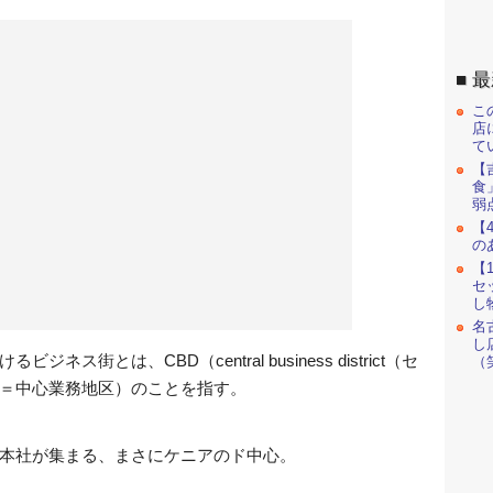
最
こ
店
て
【
食
弱
【
の
【
セ
し
名
し
街とは、CBD（central business district（セ
（
＝中心業務地区）のことを指す。
本社が集まる、まさにケニアのド中心。