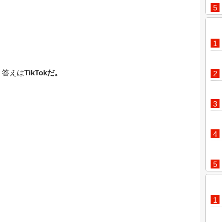
答えは
TikTokだ。