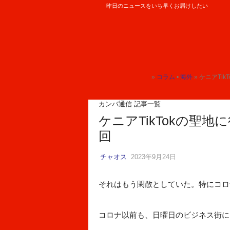
昨日のニュースをいち早くお届けしたい
ロケットニュース24
»
コラム
•
海外
» ケニアTi
トップ
トップ
カンバ通信 記事一覧
ケニアTikTokの聖地
回
チャオス
2023年9月24日
それはもう閑散としていた。特にコロ
コロナ以前も、日曜日のビジネス街に