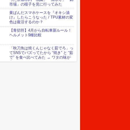
市場」の様子を見に行ってみた
黄ばんだスマホケースを『オキシ漬
け』したらこうなった / TPU素材の変
色は復活するのか？
【青切符】4月から自転車新ルール！
ヘルメット9種比較
「秋刀魚は焼くんじゃなく茹でろ」っ
てSNSでバズってたから “焼き” と “茹
で” を食べ比べてみた → ワタの味が
変わってる！