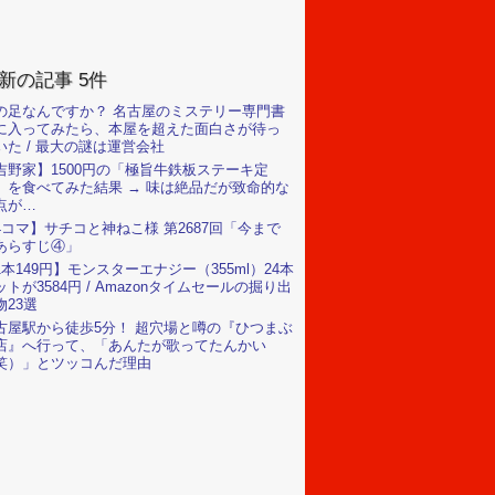
新の記事 5件
の足なんですか？ 名古屋のミステリー専門書
に入ってみたら、本屋を超えた面白さが待っ
いた / 最大の謎は運営会社
吉野家】1500円の「極旨牛鉄板ステーキ定
」を食べてみた結果 → 味は絶品だが致命的な
点が…
4コマ】サチコと神ねこ様 第2687回「今まで
あらすじ④」
1本149円】モンスターエナジー（355ml）24本
ットが3584円 / Amazonタイムセールの掘り出
物23選
古屋駅から徒歩5分！ 超穴場と噂の『ひつまぶ
店』へ行って、「あんたが歌ってたんかい
笑）」とツッコんだ理由