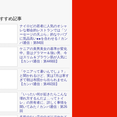
すすめ記事
ナイロビの若者に人気のオシャ
レな都会的レストランでは「ソ
ーセージの天ぷら」的なケバブ
に気品高い●●を合わせる / カン
バ通信：第84回
ケニアの美男美女の基準が変化
中。昔はグラマー＆強い男、今
はスリム＆ブラウン肌が人気に
【カンバ通信：第449回】
「ケニアって暑いんでしょ？」
と聞かれるけど、実は7月は寒す
ぎて朝は布団から出られません
【カンバ通信：第492回】
「いったい何が起きたらこんな
壊れ方するんだよ…ってトイ
レ」の所有者に、詳しく事情を
聞いてみた / カンバ通信：第26
回
名前のない店のウガリでヤケド