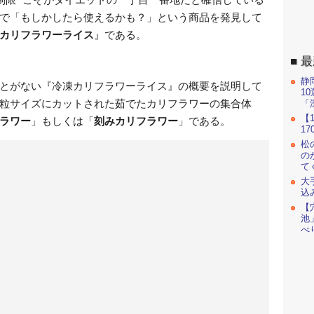
で「もしかしたら使えるかも？」という商品を発見して
カリフラワーライス
』である。
最
静
とがない『冷凍カリフラワーライス』の概要を説明して
1
粒サイズにカットされた茹でたカリフラワーの集合体
「
【
ラワー
」もしくは「
刻みカリフラワー
」である。
1
松
の
て
大
込
【
池
べ