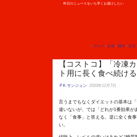
昨日のニュースをいち早くお届けしたい
ロケットニュース24
»
グルメ
•
企画
•
国内
•
生活
トップ
トップ
トップ
トップ
【コストコ】「冷凍
ト用に長く食べ続ける
P.K.サンジュン
2020年12月7日
言うまでもなくダイエットの基本は「
違いないが、では「どれが1番効果があ
なく「食事」と答える。逆に全く食事
い。
経験上、レベルの違いはあれど “糖質