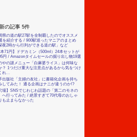
新の記事 5件
岡県の道の駅27駅を全制覇したのでオススメ
0選を紹介する / 900駅巡ったマニアのまとめ
深夜2時から行列ができる道の駅」など
1本71円】ドデカミン（500ml）24本セットが
705円 / Amazonタイムセールの掘り出し物19選
のやの謎メニュー「白麻婆ライス」は何味な
か？ 1つだけ重大な注意点があるから気をつけ
くれ…
手出版社「主婦の友社」に書籍化企画を持ち
みしてみた！ 通る企画はナニが違うのか!?
穴場】SNSでじわじわ話題の「第二のモネの
」へ行ってみた / 絶景すぎて70代母のおしゃ
りも止まらなかった