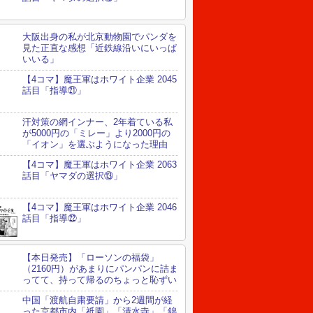
大阪出身の私が北京動物園でパンダを
見た正直な感想「近鉄線沿いにいっぱ
いいる」
【4コマ】魔王軍はホワイト企業 2045
話目「指導㉑」
汗対策の網インナー、2年着ている私
が5000円の「ミレー」より2000円の
「イオン」を選ぶようになった理由
【4コマ】魔王軍はホワイト企業 2063
話目「ヤマダの選択⑬」
【4コマ】魔王軍はホワイト企業 2046
話目「指導㉒」
【本日発売】「ローソンの福袋」
（2160円）があまりにパンパンに詰ま
ってて、持って帰るのちょっと恥ずい
中国「渡航自粛要請」から2週間が経
った京都市内「祇園」「清水寺」「錦