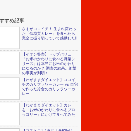
すすめ記事
さすがココイチ！ 生まれ変わっ
た「低糖質カレー」を食べたら
完全に振り切っていて感動した!!
【イオン警察】トップバリュ
「お米のかわりに食べる野菜シ
リーズ」は本当にお米のかわり
になるのか？ 調査の結果…衝撃
の事実が判明！
【わがままダイエット】ココイ
チのカリフラワーカレー vs 自宅
で作った冷食のカリフラワーカ
レー
【わがままダイエット】カレー
を「お米のかわりに食べるブロ
ッコリー」にかけて食べてみた
【コストコ】1食およそ62円！