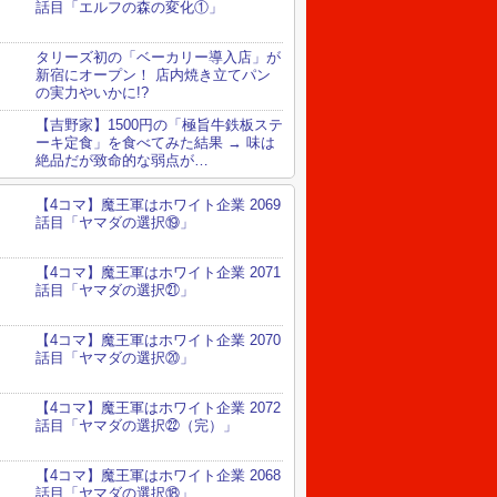
話目「エルフの森の変化①」
タリーズ初の「ベーカリー導入店」が
新宿にオープン！ 店内焼き立てパン
の実力やいかに!?
【吉野家】1500円の「極旨牛鉄板ステ
ーキ定食」を食べてみた結果 → 味は
絶品だが致命的な弱点が…
【4コマ】魔王軍はホワイト企業 2069
話目「ヤマダの選択⑲」
【4コマ】魔王軍はホワイト企業 2071
話目「ヤマダの選択㉑」
【4コマ】魔王軍はホワイト企業 2070
話目「ヤマダの選択⑳」
【4コマ】魔王軍はホワイト企業 2072
話目「ヤマダの選択㉒（完）」
【4コマ】魔王軍はホワイト企業 2068
話目「ヤマダの選択⑱」