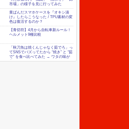
市場」の様子を見に行ってみた
黄ばんだスマホケースを『オキシ漬
け』したらこうなった / TPU素材の変
色は復活するのか？
【青切符】4月から自転車新ルール！
ヘルメット9種比較
「秋刀魚は焼くんじゃなく茹でろ」っ
てSNSでバズってたから “焼き” と “茹
で” を食べ比べてみた → ワタの味が
変わってる！