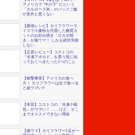
アメリカで “中の下” だという
「カルローズ米」のパックご飯
が意外と悪くない
【最強レシピ】カリフラワーラ
イスで小麦粉を代用した糖質カ
ットのお好み焼き「ロカボ焼
き」が激ウマ！ しかも絶対失敗
しない
【正直レビュー】コストコの
「冷凍アボカド」を買う前に知
っておくべきたった1つのこと
【衝撃事実】アメリカの食べ
方！ カリフラワーは生で食べる
と超ウマい!!
【本音】コストコの「冷凍小籠
包」がウマい！ ……けど、そこ
までオススメできない理由
【激ウマ】カリフラワー1玉が一