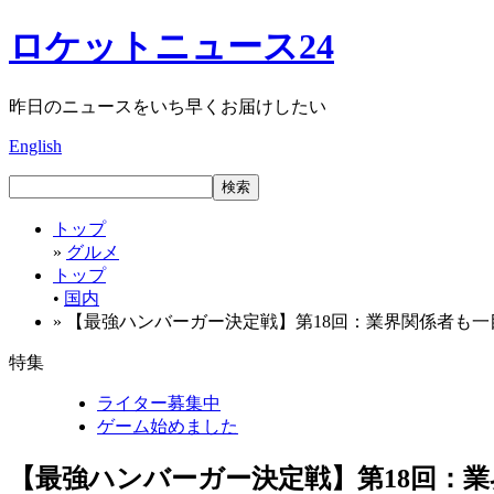
ロケットニュース24
昨日のニュースをいち早くお届けしたい
English
トップ
»
グルメ
トップ
•
国内
» 【最強ハンバーガー決定戦】第18回：業界関係者も
特集
ライター募集中
ゲーム始めました
【最強ハンバーガー決定戦】第18回：