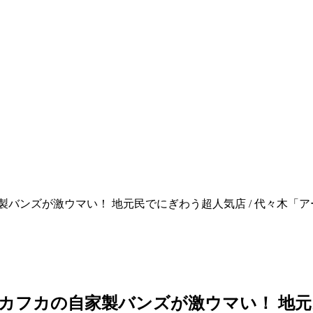
製バンズが激ウマい！ 地元民でにぎわう超人気店 / 代々木「
カフカの自家製バンズが激ウマい！ 地元民