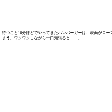
待つこと10分ほどでやってきたハンバーガーは、表面がロ
まう
。ワクワクしながら一口頬張ると……。