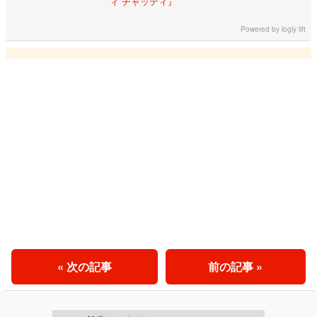
ィ チャッティ』
Powered by
logly lift
« 次の記事
前の記事 »