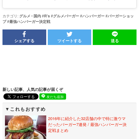
カテゴリ:
グルメ
•
国内
#
R's
#
グルメバーガー
#
ハンバーガー
#
バーガーショッ
プ
#
最強ハンバーガー決定戦
シェアする
ツイートする
送る
新しい記事、人気の記事が届くぞ
友だち追加
これもおすすめ
2016年に紹介した32店舗の中で特に激ウマ
だったバーガー7連発 / 最強ハンバーガー決
定戦まとめ