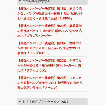
この記事もおすすめ
【最強ハンバーガー決定戦】第19回：あえて焼
かないバンズが生み出す一体感！ 駅から遠いけ
ど一度は行くべき名店 / 三宿『FUNGO』
【最強ハンバーガー決定戦】第29回：業界屈指
の粗挽きパティ！ 肉の存在感がハンパない!! 六
本木「ゴリゴリバーガー」
【最強ハンバーガー決定戦】第21回：宮崎パイ
ン牛 100％パティ＆ふかふかバンズがウマい！
参宮橋『アップルビー』
【最強ハンバーガー決定戦】第20回：ヤザワミ
ートが手掛ける「黒毛和牛100％バーガー」 恵
比須『ブラッカウズ』
【最強ハンバーガー決定戦】第28回：フカフカ
の自家製バンズが激ウマい！ 地元民でにぎわう
超人気店 / 代々木「アームズ」
おすすめアプリ・サービス [AD]