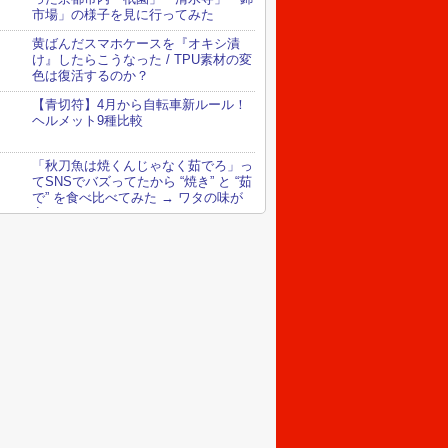
市場」の様子を見に行ってみた
黄ばんだスマホケースを『オキシ漬
け』したらこうなった / TPU素材の変
色は復活するのか？
【青切符】4月から自転車新ルール！
ヘルメット9種比較
「秋刀魚は焼くんじゃなく茹でろ」っ
てSNSでバズってたから “焼き” と “茹
で” を食べ比べてみた → ワタの味が
変わってる！