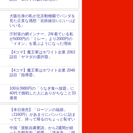
大阪出身の私が北京動物園でパンダを
見た正直な感想「近鉄線沿いにいっぱ
いいる」
汗対策の網インナー、2年着ている私
が5000円の「ミレー」より2000円の
「イオン」を選ぶようになった理由
【4コマ】魔王軍はホワイト企業 2063
話目「ヤマダの選択⑬」
【4コマ】魔王軍はホワイト企業 2046
話目「指導㉒」
100分3980円の「うなぎ食べ放題」に
40代で挑戦した人にありがちなこと33
連発
【本日発売】「ローソンの福袋」
（2160円）があまりにパンパンに詰ま
ってて、持って帰るのちょっと恥ずい
中国「渡航自粛要請」から2週間が経
った京都市内「祇園」「清水寺」「錦