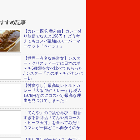
すすめ記事
【カレー探求 番外編】カレー盛
り放題でなんと198円！ どう考
えてもコスパ最強のスーパーマ
ーケット「ベイシア」
【世界一有名な修道女】シスタ
ー・クリスティーナに日本のポ
テチ6種類を食べ比べてもらった
/ シスター「このポテチがナンバ
ー1」
【忖度なし】最高級レトルトカ
レー『大阪 “極” カレー』は税込
1979円なのにコスパが最高な理
由を見つけてしまった！
「てんや」のご乱心再び！ 斬新
すぎる新商品『てんや風ロース
トビーフ天丼』を食べてみた!!
ウマいが一体どこへ向かうのか
【激レア】ゲーセンでしか手に