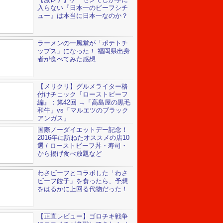
入らない『日本一のビーフシチ
ュー』は本当に日本一なのか？
ラーメンの一風堂が「ポテトチ
ップス」になった！ 福岡県出身
者が食べてみた感想
【メリクリ】グルメライター格
付けチェック『ローストビーフ
編』：第42回 →「高島屋の黒毛
和牛」vs「マルエツのブラック
アンガス」
国際ノーダイエットデー記念！
2016年に訪ねたオススメの店10
選 / ローストビーフ丼・寿司・
から揚げ食べ放題など
わさビーフとコラボした「わさ
ビーフ餃子」を食ったら、予想
をはるかに上回る代物だった！
【正直レビュー】ゴロチキ戦争