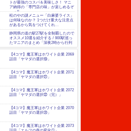
トが最強のコスパ＆美味しさ！ マニ
ア納得の「専門店の味」が楽しめるぞ
～っ!!
松のやの謎メニュー「白麻婆ライス」
は何味なのか？ 1つだけ重大な注意点
があるから気をつけてくれ…
静岡県の道の駅27駅を全制覇したので
オススメ10選を紹介する / 900駅巡っ
たマニアのまとめ「深夜2時から行列
ができる道の駅」など
【4コマ】魔王軍はホワイト企業 2069
話目「ヤマダの選択⑲」
【4コマ】魔王軍はホワイト企業 2071
話目「ヤマダの選択㉑」
【4コマ】魔王軍はホワイト企業 2072
話目「ヤマダの選択㉒（完）」
【4コマ】魔王軍はホワイト企業 2070
話目「ヤマダの選択⑳」
【4コマ】魔王軍はホワイト企業 2073
話目「エルフの森の変化①」