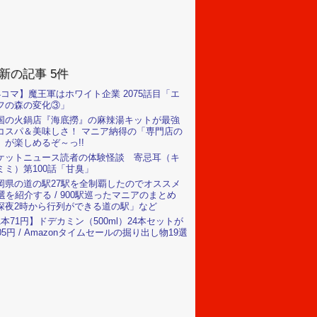
新の記事 5件
4コマ】魔王軍はホワイト企業 2075話目「エ
フの森の変化③」
国の火鍋店『海底撈』の麻辣湯キットが最強
コスパ＆美味しさ！ マニア納得の「専門店の
」が楽しめるぞ～っ!!
ケットニュース読者の体験怪談 寄忌耳（キ
ミミ）第100話「甘臭」
岡県の道の駅27駅を全制覇したのでオススメ
0選を紹介する / 900駅巡ったマニアのまとめ
深夜2時から行列ができる道の駅」など
1本71円】ドデカミン（500ml）24本セットが
705円 / Amazonタイムセールの掘り出し物19選