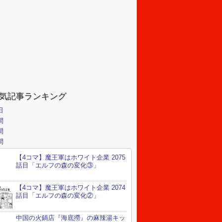
気記事ランキング
日
間
間
間
【4コマ】魔王軍はホワイト企業 2075
話目「エルフの森の変化③」
【4コマ】魔王軍はホワイト企業 2074
話目「エルフの森の変化②」
中国の火鍋店『海底撈』の麻辣湯キッ