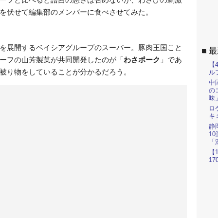
を伏せて編集部のメンバーに食べさせてみた。
を展開するベイシアグループのスーパー。豚肉王国こと
最
ーフの山芳製菓が共同開発したのが「
わさポーク
」であ
【
被り物をしていることが分かるだろう。
ル
中
の
味
ロ
キ
静
1
「
【
1