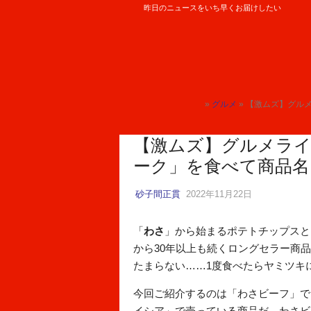
昨日のニュースをいち早くお届けしたい
ロケットニュース24
»
グルメ
» 【激ムズ】グル
トップ
【激ムズ】グルメラ
ーク」を食べて商品名
砂子間正貫
2022年11月22日
「
わさ
」から始まるポテトチップスと
から30年以上も続くロングセラー商
たまらない……1度食べたらヤミツキ
今回ご紹介するのは「わさビーフ」で
イシア」で売っている商品だ。わさビ