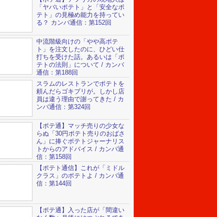
「ヤバいポテト」と「安全なポ
テト」の見極め能力を持ってい
る？ カンバ通信：第152回
中流階級向けの「やや高ポテ
ト」を注文したのに、ひどい仕
打ちを受けた話。あるいは「ポ
テトの法則」について / カンバ
通信：第188回
スラムのレストランでポテトを
頼んだらゴキブリが。しかし店
員は違う理由で謝ってきた / カ
ンバ通信：第324回
【ポテ通】マッチ売りの少女な
らぬ「30円ポテト売りのおばさ
ん」に捧ぐポテトジャーナリス
トからのアドバイス / カンバ通
信：第158回
【ポテト通信】これが「ミドル
クラス」のポテトよ / カンバ通
信：第144回
【ポテ通】入った店が「間違い