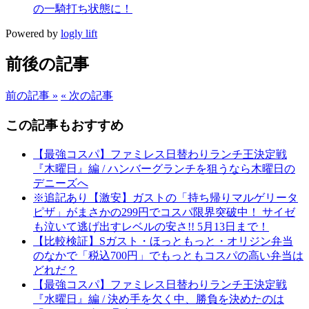
の一騎打ち状態に！
Powered by
logly lift
前後の記事
前の記事 »
« 次の記事
この記事もおすすめ
【最強コスパ】ファミレス日替わりランチ王決定戦
『木曜日』編 / ハンバーグランチを狙うなら木曜日の
デニーズへ
※追記あり【激安】ガストの「持ち帰りマルゲリータ
ピザ」がまさかの299円でコスパ限界突破中！ サイゼ
も泣いて逃げ出すレベルの安さ!! 5月13日まで！
【比較検証】Sガスト・ほっともっと・オリジン弁当
のなかで「税込700円」でもっともコスパの高い弁当は
どれだ？
【最強コスパ】ファミレス日替わりランチ王決定戦
『水曜日』編 / 決め手を欠く中、勝負を決めたのは