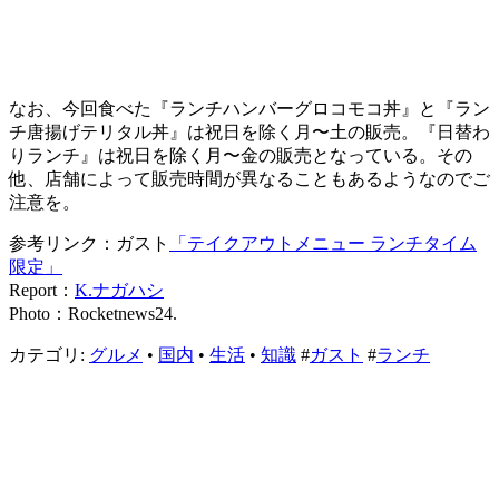
なお、今回食べた『ランチハンバーグロコモコ丼』と『ラン
チ唐揚げテリタル丼』は祝日を除く月〜土の販売。『日替わ
りランチ』は祝日を除く月〜金の販売となっている。その
他、店舗によって販売時間が異なることもあるようなのでご
注意を。
参考リンク：ガスト
「テイクアウトメニュー ランチタイム
限定」
Report：
K.ナガハシ
Photo：Rocketnews24.
カテゴリ:
グルメ
•
国内
•
生活
•
知識
#
ガスト
#
ランチ