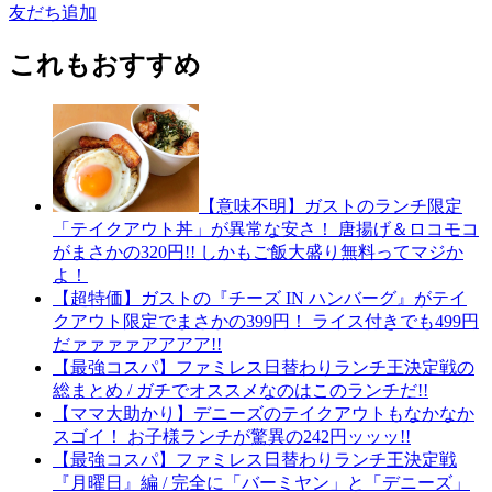
友だち追加
これもおすすめ
【意味不明】ガストのランチ限定
「テイクアウト丼」が異常な安さ！ 唐揚げ＆ロコモコ
がまさかの320円!! しかもご飯大盛り無料ってマジか
よ！
【超特価】ガストの『チーズ IN ハンバーグ』がテイ
クアウト限定でまさかの399円！ ライス付きでも499円
だァァァァアアアア!!
【最強コスパ】ファミレス日替わりランチ王決定戦の
総まとめ / ガチでオススメなのはこのランチだ!!
【ママ大助かり】デニーズのテイクアウトもなかなか
スゴイ！ お子様ランチが驚異の242円ッッッ!!
【最強コスパ】ファミレス日替わりランチ王決定戦
『月曜日』編 / 完全に「バーミヤン」と「デニーズ」