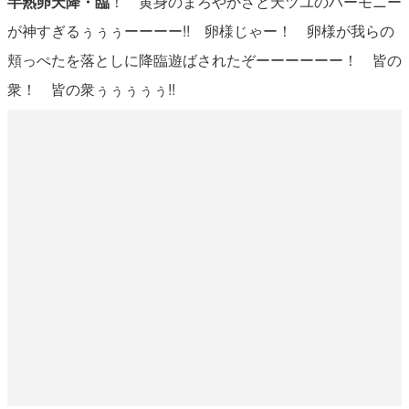
半熟卵天降・臨
！ 黄身のまろやかさと天ツユのハーモニー
が神すぎるぅぅぅーーーー!! 卵様じゃー！ 卵様が我らの
頬っぺたを落としに降臨遊ばされたぞーーーーーー！ 皆の
衆！ 皆の衆ぅぅぅぅぅ!!