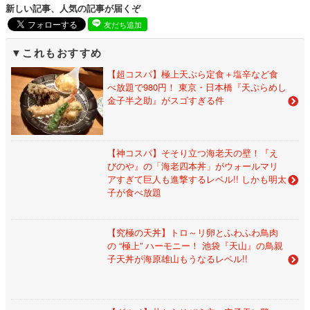
新しい記事、人気の記事が届くぞ
友だち追加
これもおすすめ
【超コスパ】極上天ぷら定食＋塩辛など食
べ放題で980円！ 東京・日本橋『天ぷらめし
金子半之助』がスゴすぎる件
【神コスパ】そそり立つ海老天の壁！『え
びのや』の「海老四本丼」がウォールマリ
アすぎて巨人も進撃するレベル!! しかも明太
子が食べ放題
【究極の天丼】トロ～リ卵とふわふわ鳥肉
の “極上” ハーモニー！ 池袋『天山』の鳥親
子天丼が海原雄山もうなるレベル!!