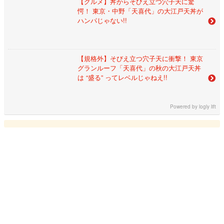
【グルメ】丼からそびえ立つ穴子天に驚
愕！ 東京・中野「天喜代」の大江戸天丼が
ハンパじゃない!!
【規格外】そびえ立つ穴子天に衝撃！ 東京
グランルーフ「天喜代」の秋の大江戸天丼
は “盛る” ってレベルじゃねえ!!
Powered by
logly lift