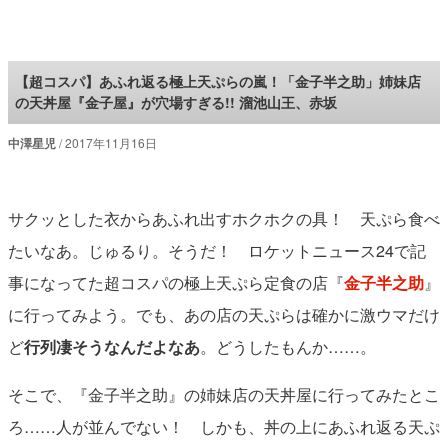
ロケットニュース24
【超コスパ】あふれ返る極上天ぷらの嵐！「金子半之助」姉妹店
の天丼屋『金子屋』が穴場すぎる!! 溜池山王、赤坂
中澤星児
2017年11月16日
サクッとした衣からあふれ出すホクホクの具！ 天ぷら食べ
たいなあ。じゅるり。そうだ！ ロケットニュース24で記
事になってた超コスパの極上天ぷら定食の店『
金子半之助
』
に行ってみよう。でも、あの店の天ぷらは確かに激ウマだけ
ど
行列凄そうなんだよなあ
。どうしたもんか……。
そこで、『金子半之助』の姉妹店の天丼屋に行ってみたとこ
ろ……人が並んでない！ しかも、丼の上にあふれ返る天ぷ