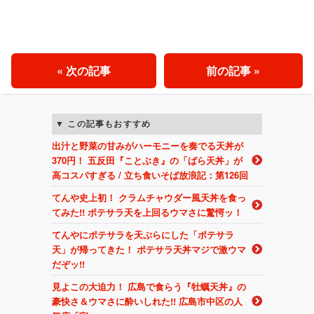
« 次の記事
前の記事 »
この記事もおすすめ
出汁と野菜の甘みがハーモニーを奏でる天丼が
370円！ 五反田『ことぶき』の「ばら天丼」が
高コスパすぎる / 立ち食いそば放浪記：第126回
てんや史上初！ クラムチャウダー風天丼を食っ
てみた!! ポテサラ天を上回るウマさに驚愕ッ！
てんやにポテサラを天ぷらにした「ポテサラ
天」が帰ってきた！ ポテサラ天丼マジで激ウマ
だぞッ!!
見よこの大迫力！ 広島で食らう『牡蠣天丼』の
豪快さ＆ウマさに酔いしれた!! 広島市中区の人