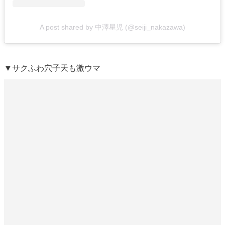
A post shared by 中澤星児 (@seiji_nakazawa)
▼サクふわ穴子天も激ウマ