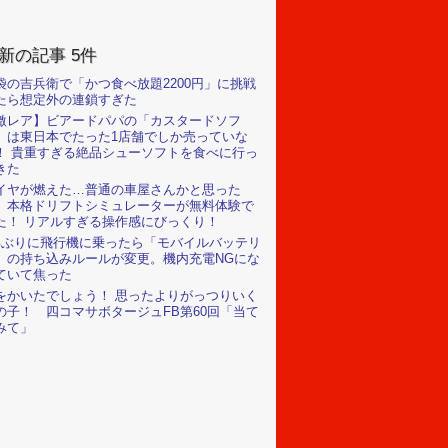
新の記事 5件
袋の吉兵衛で「かつ食べ放題2200円」に挑戦
たら想定外の連鎖すぎた
激レア】ビアードパパの「カスタードソフ
」は東日本でたった1店舗でしか売っていな
！ 貴重すぎる絶品シューソフトを食べに行っ
きた
イヤが燃えた…普通の車屋さんかと思った
、本格ドリフトシミュレーターが無料体験で
た！ リアルすぎる操作感にびっくり！
年ぶりに飛行機に乗ったら「モバイルバッテリ
」の持ち込みルールが変更。機内充電NGにな
ていて焦った
をかいたでしょう！ 思ったよりがっつりいく
の子！ 四コマサボタージュFB第60回「当て
みて」