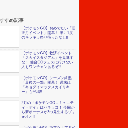
すすめ記事
【ポケモンGO】おめでたい「旧
正月イベント」開幕！ 年に1度
のキラキラ祭り待ったなし!!
【ポケモンGO】救済イベント
「スカイスタジアム」を見逃す
な！ 仙台GOフェスに行けない
人もワンチャンあるぞ!!
【ポケモンGO】シーズン終盤
『最後の一撃』開幕！ 週末は
「キョダイマックスカイリキ
ー」も登場!!
2月の「ポケモンGOコミュニテ
ィ・デイ」はハネッコ！ 今回か
ら新ボーナスが3つ発生するゾォ
ォオオ!!
【ポケモンGO】激アツ「アドベ