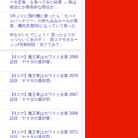
ーキ定食」を食べてみた結果 → 味は
絶品だが致命的な弱点が…
1年ぶりに飛行機に乗ったら「モバイ
ルバッテリー」の持ち込みルールが変
更。機内充電NGになっていて焦った
何をかいたでしょう！ 思ったよりが
っつりいく女の子！ 四コマサボター
ジュFB第60回「当ててみて」
【4コマ】魔王軍はホワイト企業 2069
話目「ヤマダの選択⑲」
【4コマ】魔王軍はホワイト企業 2070
話目「ヤマダの選択⑳」
【4コマ】魔王軍はホワイト企業 2067
話目「ヤマダの選択⑰」
【4コマ】魔王軍はホワイト企業 2068
話目「ヤマダの選択⑱」
【4コマ】魔王軍はホワイト企業 2071
話目「ヤマダの選択㉑」