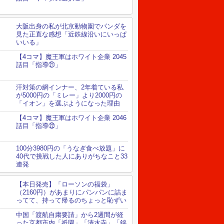
大阪出身の私が北京動物園でパンダを
見た正直な感想「近鉄線沿いにいっぱ
いいる」
【4コマ】魔王軍はホワイト企業 2045
話目「指導㉑」
汗対策の網インナー、2年着ている私
が5000円の「ミレー」より2000円の
「イオン」を選ぶようになった理由
【4コマ】魔王軍はホワイト企業 2046
話目「指導㉒」
100分3980円の「うなぎ食べ放題」に
40代で挑戦した人にありがちなこと33
連発
【本日発売】「ローソンの福袋」
（2160円）があまりにパンパンに詰ま
ってて、持って帰るのちょっと恥ずい
中国「渡航自粛要請」から2週間が経
った京都市内「祇園」「清水寺」「錦