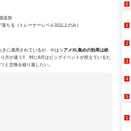
個追加
ず落ちる（トレーナーレベル31以上のみ）
おきに適用されているが、やはり
アメXL集めの効果は絶
り方が違う!! 特に8月はビッグイベントが控えているた
コツと交換を繰り返したい。