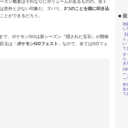
ーズン概要はそれなりにボリュームがあるものの、全ト
は意外と少ない印象だ。ズバリ、
2つのことを頭に叩き込
ことができるだろう。
最
池
し
【
（木）まで、ポケモンGOは新シーズン『隠された宝石』が開催
ト
目玉は「
ポケモンGOフェスト
」なので、全てはGOフェ
い
て
タ
ら
き
1
ー
っ
何
女
て