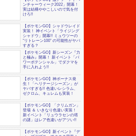
ンチャーウィーク2022」開幕！
実は結構ややこしいので気を付
けろ!!
【ポケモンGO】シャドウレイド
実装！ 神イベント「ライジング
シャドウ」開幕!! ミュウツーの
“リトレーン100” の可能性がヤバ
すぎる？
【ポケモンGO】新シーズン『力
と極み』開幕！ 新イベント「パ
ワーポテンシャル」でダクマを
手に入れよう!!
【ポケモンGO】神ボーナス発
生！「ヘリテージシーズン」が
ヤバすぎる!! 色違いレシラム、
ゼクロム、キュレムも実装！
【ポケモンGO】「クリムガン」
登場 ＆ いきなり色違い実装！
新イベント「リュウラセンの塔
の謎」はレア色違いがアツい!!
【ポケモンGO】新イベント『デ