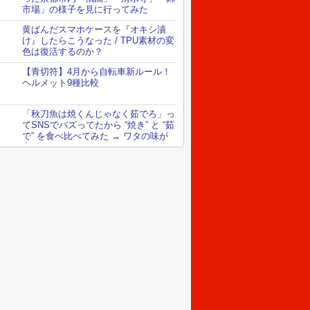
市場」の様子を見に行ってみた
黄ばんだスマホケースを『オキシ漬
け』したらこうなった / TPU素材の変
色は復活するのか？
【青切符】4月から自転車新ルール！
ヘルメット9種比較
「秋刀魚は焼くんじゃなく茹でろ」っ
てSNSでバズってたから “焼き” と “茹
で” を食べ比べてみた → ワタの味が
変わってる！