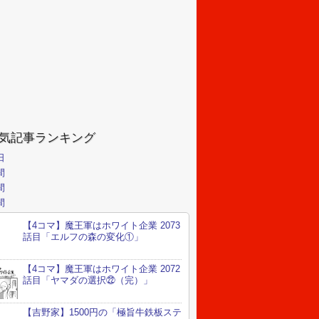
気記事ランキング
日
間
間
間
【4コマ】魔王軍はホワイト企業 2073
話目「エルフの森の変化①」
【4コマ】魔王軍はホワイト企業 2072
話目「ヤマダの選択㉒（完）」
【吉野家】1500円の「極旨牛鉄板ステ