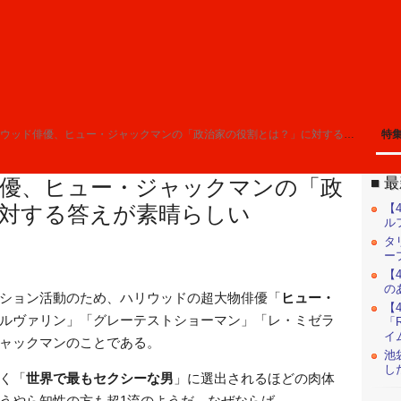
ウッド俳優、ヒュー・ジャックマンの「政治家の役割とは？」に対する答えが素晴らしい
特
最
優、ヒュー・ジャックマンの「政
【
対する答えが素晴らしい
ル
タ
ー
【
の
ション活動のため、ハリウッドの超大物俳優「
ヒュー・
【
ルヴァリン」「グレーテストショーマン」「レ・ミゼラ
「R
イ
ャックマンのことである。
池
し
く「
世界で最もセクシーな男
」に選出されるほどの肉体
うやら知性の方も超1流のようだ。なぜならば……。