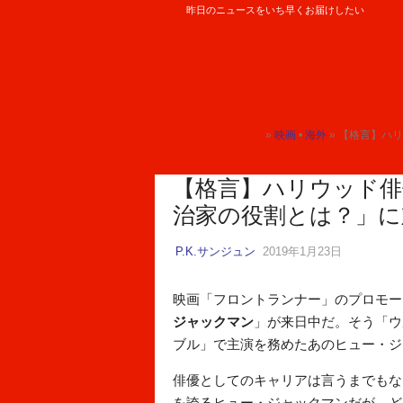
昨日のニュースをいち早くお届けしたい
ロケットニュース24
»
映画
•
海外
» 【格言】ハリ
トップ
トップ
【格言】ハリウッド俳
治家の役割とは？」に
P.K.サンジュン
2019年1月23日
映画「フロントランナー」のプロモー
ジャックマン
」が来日中だ。そう「ウ
ブル」で主演を務めたあのヒュー・ジ
俳優としてのキャリアは言うまでもな
を誇るヒュー・ジャックマンだが、ど