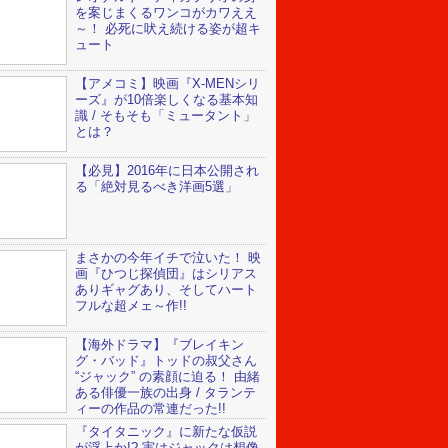
を案じまくるワンコがカワええ
～！ 必死に吠え続ける姿が超キ
ュート
【アメコミ】映画『X-MENシリ
ーズ』が10倍楽しくなる基本知
識 / そもそも「ミュータント」
とは？
【必見】2016年に日本公開され
る「絶対見るべき洋画5選」
まさかの今年イチで泣いた！ 映
画『ひつじ探偵団』はシリアス
ありギャグあり、そしてハート
フルな超メェ～作!!
【海外ドラマ】『ブレイキン
グ・バッド』トッドの叔父さん
“ジャック” の素顔に迫る！ 由緒
ある俳優一族の出身 / タランテ
ィーの作品の常連だった!!
『タイタニック』に新たな仮説
が浮上か!? 実はジャックは想像