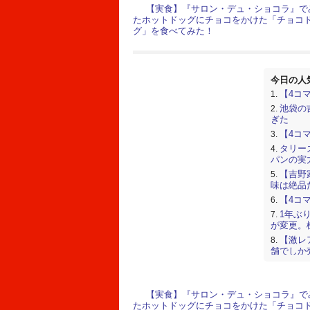
【実食】『サロン・デュ・ショコラ』で
たホットドッグにチョコをかけた「チョコ
グ」を食べてみた！
今日の人
【4コ
池袋の
ぎた
【4コ
タリー
パンの実
【吉野
味は絶品
【4コ
1年ぶ
が変更。
【激レ
舗でしか
た
【4コ
タイ
【実食】『サロン・デュ・ショコラ』で
レーター
たホットドッグにチョコをかけた「チョコ