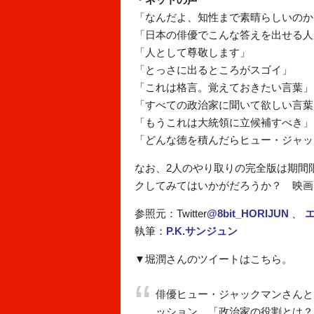
「なんだよ、知性まで素晴らしいのか
「日本の俳優でこんな答えを出せる人
「人として尊敬します」
「とっさに出るところがスゴイ」
「これは格言。覚えておきたい言葉」
「すべての政治家に聞いて欲しい言葉
「もうこれは大統領に立候補すべき」
「どんな徳を積んだらヒュー・ジャッ
なお、2人のやり取りの完全版は期間
クしてみてはいかがだろうか？ 映画「
参照元：Twitter
@8bit_HORIJUN
、
執筆：
P.K.サンジュン
▼堀潤さんのツイートはこちら。
俳優ヒュー・ジャックマンさんと
ッション。「政治家の役割とは？