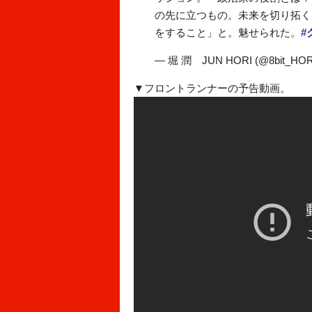
の先に立つもの。未来を切り拓く
をすること」と。魅せられた。
#
— 堀 潤 JUN HORI (@8bit_HO
▼フロントランナーの予告動画。