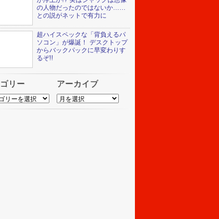
の人物だったのではないか……
との説がネットで有力に
超ハイスペックな「背負えるパ
ソコン」が爆誕！ デスクトップ
からバックパックに早変わりす
るぞ!!
ゴリー
アーカイブ
ア
ー
カ
イ
ブ