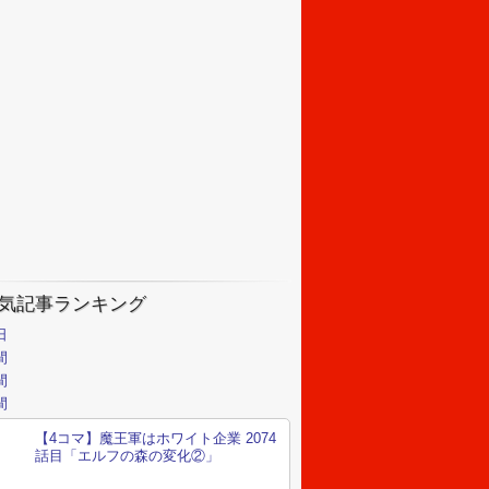
気記事ランキング
日
間
間
間
【4コマ】魔王軍はホワイト企業 2074
話目「エルフの森の変化②」