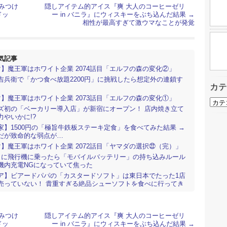
みつけ
隠しアイテム的アイス『爽 大人のコーヒーゼリ
ドッ
ー in バニラ』にウィスキーをぶち込んだ結果 →
相性が最高すぎて激ウマなことが発覚
気記事
マ】魔王軍はホワイト企業 2074話目「エルフの森の変化②」
吉兵衛で「かつ食べ放題2200円」に挑戦したら想定外の連鎖す
カテ
マ】魔王軍はホワイト企業 2073話目「エルフの森の変化①」
カ
ズ初の「ベーカリー導入店」が新宿にオープン！ 店内焼き立て
テ
力やいかに!?
ゴ
リ
家】1500円の「極旨牛鉄板ステーキ定食」を食べてみた結果 →
ー
だが致命的な弱点が…
マ】魔王軍はホワイト企業 2072話目「ヤマダの選択㉒（完）」
りに飛行機に乗ったら「モバイルバッテリー」の持ち込みルール
機内充電NGになっていて焦った
ア】ビアードパパの「カスタードソフト」は東日本でたった1店
売っていない！ 貴重すぎる絶品シューソフトを食べに行ってき
マ】サチコと神ねこ様 第2688回「今までのあらすじ⑤」
ヤが燃えた…普通の車屋さんかと思ったら、本格ドリフトシミュ
みつけ
隠しアイテム的アイス『爽 大人のコーヒーゼリ
が無料体験できた！ リアルすぎる操作感にびっくり！
ドッ
ー in バニラ』にウィスキーをぶち込んだ結果 →