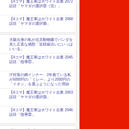
【4コマ】魔王軍はホワイト企業 2072
話目「ヤマダの選択㉒（完）」
【4コマ】魔王軍はホワイト企業 2068
話目「ヤマダの選択⑱」
大阪出身の私が北京動物園でパンダを
見た正直な感想「近鉄線沿いにいっぱ
いいる」
【4コマ】魔王軍はホワイト企業 2045
話目「指導㉑」
汗対策の網インナー、2年着ている私
が5000円の「ミレー」より2000円の
「イオン」を選ぶようになった理由
【4コマ】魔王軍はホワイト企業 2063
話目「ヤマダの選択⑬」
【4コマ】魔王軍はホワイト企業 2046
話目「指導㉒」