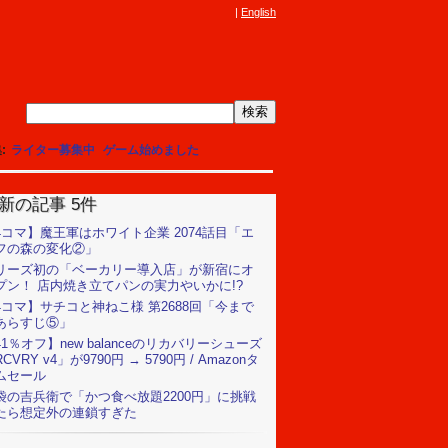
English
集
ライター募集中
ゲーム始めました
新の記事 5件
4コマ】魔王軍はホワイト企業 2074話目「エ
フの森の変化②」
リーズ初の「ベーカリー導入店」が新宿にオ
プン！ 店内焼き立てパンの実力やいかに!?
4コマ】サチコと神ねこ様 第2688回「今まで
あらすじ⑤」
41％オフ】new balanceのリカバリーシューズ
CVRY v4」が9790円 → 5790円 / Amazonタ
ムセール
袋の吉兵衛で「かつ食べ放題2200円」に挑戦
たら想定外の連鎖すぎた