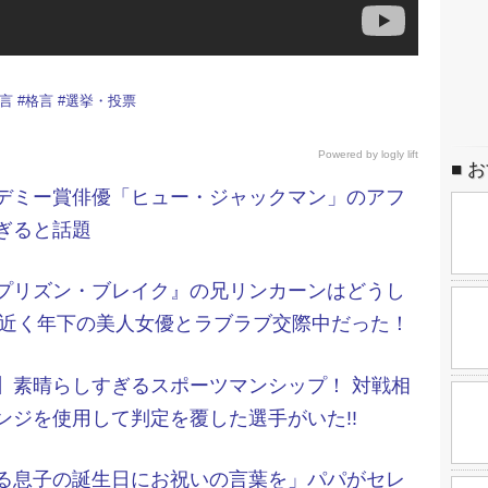
言
#
格言
#
選挙・投票
Powered by
logly lift
お
デミー賞俳優「ヒュー・ジャックマン」のアフ
ぎると話題
プリズン・ブレイク』の兄リンカーンはどうし
0歳近く年下の美人女優とラブラブ交際中だった！
】素晴らしすぎるスポーツマンシップ！ 対戦相
ンジを使用して判定を覆した選手がいた!!
る息子の誕生日にお祝いの言葉を」パパがセレ