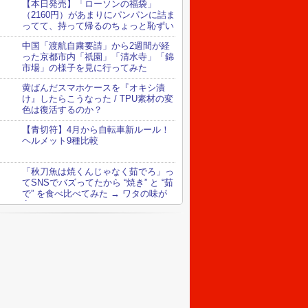
【本日発売】「ローソンの福袋」
（2160円）があまりにパンパンに詰ま
ってて、持って帰るのちょっと恥ずい
中国「渡航自粛要請」から2週間が経
った京都市内「祇園」「清水寺」「錦
市場」の様子を見に行ってみた
黄ばんだスマホケースを『オキシ漬
け』したらこうなった / TPU素材の変
色は復活するのか？
【青切符】4月から自転車新ルール！
ヘルメット9種比較
「秋刀魚は焼くんじゃなく茹でろ」っ
てSNSでバズってたから “焼き” と “茹
で” を食べ比べてみた → ワタの味が
変わってる！