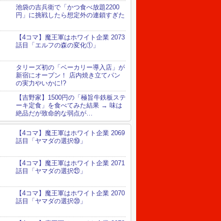
池袋の吉兵衛で「かつ食べ放題2200
円」に挑戦したら想定外の連鎖すぎた
【4コマ】魔王軍はホワイト企業 2073
話目「エルフの森の変化①」
タリーズ初の「ベーカリー導入店」が
新宿にオープン！ 店内焼き立てパン
の実力やいかに!?
【吉野家】1500円の「極旨牛鉄板ステ
ーキ定食」を食べてみた結果 → 味は
絶品だが致命的な弱点が…
【4コマ】魔王軍はホワイト企業 2069
話目「ヤマダの選択⑲」
【4コマ】魔王軍はホワイト企業 2071
話目「ヤマダの選択㉑」
【4コマ】魔王軍はホワイト企業 2070
話目「ヤマダの選択⑳」