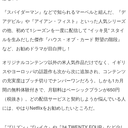
『スパイダーマン』などで知られるマーベルと組んだ、『デ
アデビル』や『アイアン・フィスト』といった人気シリーズ
の他、初めて1シーズンを一度に配信して “イッキ見” スタイ
ルを生みだした傑作『ハウス・オブ・カード 野望の階段』
など、お勧めドラマが目白押し！
オリジナルコンテンツ以外の米人気作品だけでなく、イギリ
スやヨーロッパの話題作も次から次に追加され、コンテンツ
の充実度はブッチ切りでナンバーワンだろう。しかも1カ月
間の無料体験付きで、月額料はベーシックプランが650円
（税抜き）。どの配信サービスと契約しようか悩んでいる人
には、やはりNetflixをお勧めしたいところだ。
『プリズン・ブレイク』や『24 TWENTY FOUR』など少し