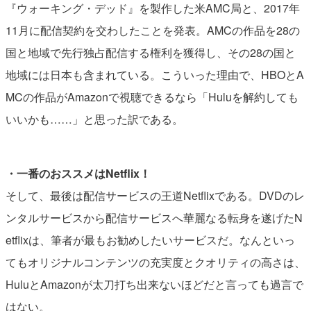
『ウォーキング・デッド』を製作した米AMC局と、2017年
11月に配信契約を交わしたことを発表。AMCの作品を28の
国と地域で先行独占配信する権利を獲得し、その28の国と
地域には日本も含まれている。こういった理由で、HBOとA
MCの作品がAmazonで視聴できるなら「Huluを解約しても
いいかも……」と思った訳である。
・一番のおススメはNetflix！
そして、最後は配信サービスの王道Netflixである。DVDのレ
ンタルサービスから配信サービスへ華麗なる転身を遂げたN
etflixは、筆者が最もお勧めしたいサービスだ。なんといっ
てもオリジナルコンテンツの充実度とクオリティの高さは、
HuluとAmazonが太刀打ち出来ないほどだと言っても過言で
はない。