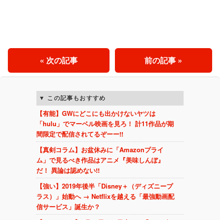
« 次の記事
前の記事 »
この記事もおすすめ
【有能】GWにどこにも出かけないヤツは
「hulu」でマーベル映画を見ろ！ 計11作品が期
間限定で配信されてるぞーー!!
【真剣コラム】お盆休みに「Amazonプライ
ム」で見るべき作品はアニメ『美味しんぼ』
だ！ 異論は認めない!!
【強い】2019年後半「Disney＋（ディズニープ
ラス）」始動へ → Netflixを越える「最強動画配
信サービス」誕生か？