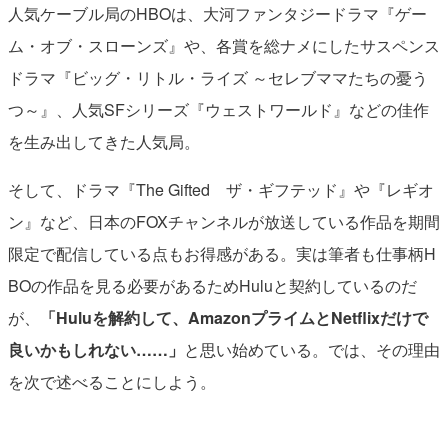
人気ケーブル局のHBOは、大河ファンタジードラマ『ゲー
ム・オブ・スローンズ』や、各賞を総ナメにしたサスペンス
ドラマ『ビッグ・リトル・ライズ ～セレブママたちの憂う
つ～』、人気SFシリーズ『ウェストワールド』などの佳作
を生み出してきた人気局。
そして、ドラマ『The Gifted ザ・ギフテッド』や『レギオ
ン』など、日本のFOXチャンネルが放送している作品を期間
限定で配信している点もお得感がある。実は筆者も仕事柄H
BOの作品を見る必要があるためHuluと契約しているのだ
が、
「Huluを解約して、AmazonプライムとNetflixだけで
良いかもしれない……」
と思い始めている。では、その理由
を次で述べることにしよう。