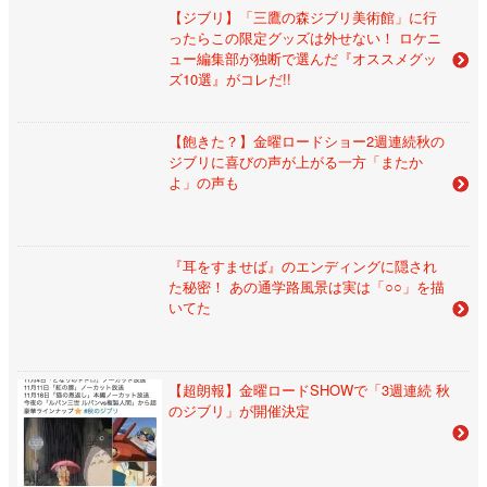
【ジブリ】「三鷹の森ジブリ美術館」に行
ったらこの限定グッズは外せない！ ロケニ
ュー編集部が独断で選んだ『オススメグッ
ズ10選』がコレだ!!
【飽きた？】金曜ロードショー2週連続秋の
ジブリに喜びの声が上がる一方「またか
よ」の声も
『耳をすませば』のエンディングに隠され
た秘密！ あの通学路風景は実は「○○」を描
いてた
【超朗報】金曜ロードSHOWで「3週連続 秋
のジブリ」が開催決定