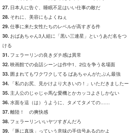
27.
日本人に告ぐ、睡眠不足はいい仕事の敵だ
28.
それに、美容にもよくねぇ
29.
仕事に来た女性たちのレベルが高すぎる件
30.
おばあちゃん3人組に「黒い三連星」というあだ名をつ
ける
31.
フェラーリンの良きダチ感は異常
32.
映画館での会話シーンは作中1、2位を争う名場面
33.
囲まれてもワクワクしてる ばあちゃんがたぶん最強
34.
「私のお尻、見かけより大きいの！」いただきましたー
35.
主人公のじゃじゃ馬な愛機とかカッコよさしかない
36.
水面を這（は）うように、タメてタメての……
37.
離陸！ の爽快感
38.
フェラーリンいいヤツすぎんだろ
39.
「豚に真珠」っていう意味の手信号あるのかよ