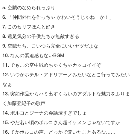
5.
空賊のなめられっぷり
6.
「仲間外れを作っちゃ かわいそうじゃねーか！」
7.
このセリフほんと好き
8.
遠足気分の子供たちが無敵すぎる
9.
空賊たち、こいつら完全にいいヤツだよな
10.
なんの緊迫感もないBGM
11.
でもこの空中戦めちゃくちゃカッコイイぞ
12.
いつかホテル・アドリアーノみたいなとこ行ってみたい
なぁ
13.
突如作品からハミ出すくらいのアダルトな魅力をふりま
く加藤登紀子の歌声
14.
ポルコとジーナの会話渋すぎでしょ
15.
やだ若い頃のポルコさん超イケメンじゃないですか
16.
てかポルコの声、どっかで聞いたことあるな……