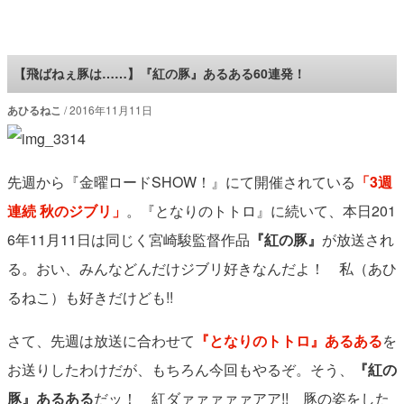
ロケットニュース24
【飛ばねぇ豚は……】『紅の豚』あるある60連発！
あひるねこ
2016年11月11日
先週から『金曜ロードSHOW！』にて開催されている
「3週
連続 秋のジブリ」
。『となりのトトロ』に続いて、本日201
6年11月11日は同じく宮崎駿監督作品
『紅の豚』
が放送され
る。おい、みんなどんだけジブリ好きなんだよ！ 私（あひ
るねこ）も好きだけども!!
さて、先週は放送に合わせて
『となりのトトロ』あるある
を
お送りしたわけだが、もちろん今回もやるぞ。そう、
『紅の
豚』あるある
だッ！ 紅ダァァァァァアア!! 豚の姿をした