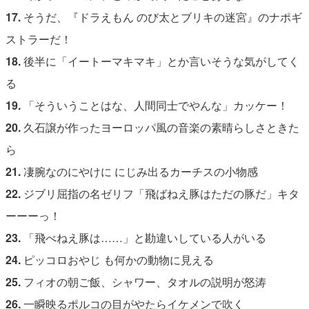
17.
そうだ、『ドラえもん のび太とブリキの迷宮』のナポギ
ストラーだ！
18.
後半に「イートーマキマキ」とか言いそうな気がしてく
る
19.
「そういうことはな、人間同士でやんな」カッケー！
20.
久石譲が作ったヨーロッパ風の音楽の素晴らしさときた
ら
21.
凄腕なのにやけに にじみ出るカーチスの小物感
22.
ジブリ屈指の名ゼリフ「飛ばねえ豚はただの豚だ」キタ
ーーーっ！
23.
「飛べねえ豚は……」と勘違いしている人がいる
24.
ピッコロおやじ も何かの動物に見える
25.
フィオの朝ご飯、シャワー、タオルの説明が怒涛
26.
一瞬映るポルコの目がやたらイケメンで吹く