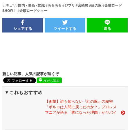
カテゴリ:
国内
•
映画
•
知識
#
あるある
#
ジブリ
#
宮崎駿
#
紅の豚
#
金曜ロード
SHOW！
#
金曜ロードショー
シェアする
ツイートする
送る
新しい記事、人気の記事が届くぞ
友だち追加
これもおすすめ
【衝撃】誰も知らない『紅の豚』の秘密
「ポルコは人間に戻ったのか？」プロレス
マニアが語る「豚になった理由」がヤバイ