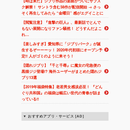
【時は来た】ジブリ作品の楽曲がついにサブス
ク解禁！ サントラ含む38作が配信開始 → さっ
そく再生してみたら “金曜日” 感がエグイことに
【閲覧注意】『進撃の巨人』、最新話でとんで
もない展開になりファン騒然！ どうすんだよこ
れ…
【楽しみすぎ】愛知県に「ジブリパーク」が誕
生するぞーーーッ！ 2020年代初頭にオープン予
定!! 人がゴミのように来そう！
【隠れジブリ】『千と千尋』に魔女の宅急便の
黒猫ジジ登場!? 海外ユーザーがまとめた隠れジ
ブリ13選
【2019年福袋特集】老若男女感涙必至！ 『どん
ぐり共和国』の福袋は幅広い世代の青春が詰ま
っている!!
おすすめアプリ・サービス [AD]