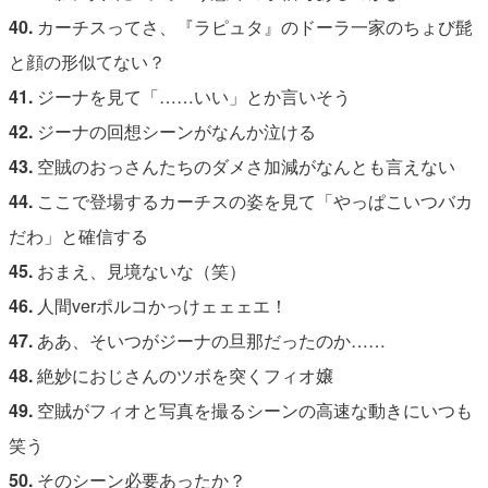
40.
カーチスってさ、『ラピュタ』のドーラ一家のちょび髭
と顔の形似てない？
41.
ジーナを見て「……いい」とか言いそう
42.
ジーナの回想シーンがなんか泣ける
43.
空賊のおっさんたちのダメさ加減がなんとも言えない
44.
ここで登場するカーチスの姿を見て「やっぱこいつバカ
だわ」と確信する
45.
おまえ、見境ないな（笑）
46.
人間verポルコかっけェェェエ！
47.
ああ、そいつがジーナの旦那だったのか……
48.
絶妙におじさんのツボを突くフィオ嬢
49.
空賊がフィオと写真を撮るシーンの高速な動きにいつも
笑う
50.
そのシーン必要あったか？