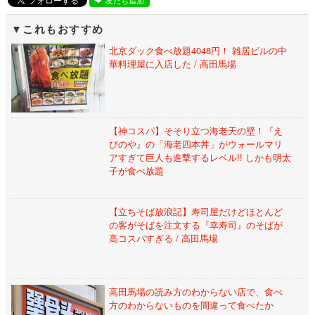
これもおすすめ
北京ダック食べ放題4048円！ 雑居ビルの中
華料理屋に入店した / 高田馬場
【神コスパ】そそり立つ海老天の壁！『え
びのや』の「海老四本丼」がウォールマリ
アすぎて巨人も進撃するレベル!! しかも明太
子が食べ放題
【立ちそば放浪記】寿司屋だけどほとんど
の客がそばを注文する『幸寿司』のそばが
高コスパすぎる / 高田馬場
高田馬場の読み方のわからない店で、食べ
方のわからないものを間違って食べたか