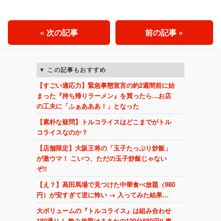
« 次の記事
前の記事 »
この記事もおすすめ
【すごい適応力】緊急事態宣言の約2週間前に始
まった『持ち帰りラーメン』を買ったら…お店
の工夫に「ふぁあああ！」となった
【素朴な疑問】トルコライスはどこまでがトル
コライスなのか？
【店舗限定】大阪王将の「玉子たっぷり炒飯」
が激ウマ！ こいつ、ただの玉子炒飯じゃない
ぞ!!
【え？】高田馬場で見つけた中華食べ放題（980
円）が安すぎて逆に怖い → 入ってみた結果…
大ボリュームの『トルコライス』は組み合わせ
180通り！ 飲み放題はまさかの120分880円!! 東