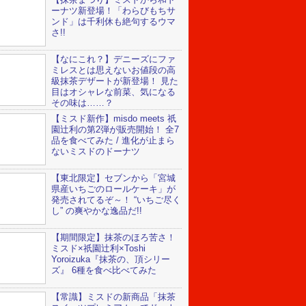
ーナツ新登場！「わらびもちサ
ンド」は千利休も絶句するウマ
さ!!
【なにこれ？】デニーズにファ
ミレスとは思えないお値段の高
級抹茶デザートが新登場！ 見た
目はオシャレな前菜、気になる
その味は……？
【ミスド新作】misdo meets 祇
園辻利の第2弾が販売開始！ 全7
品を食べてみた / 進化が止まら
ないミスドのドーナツ
【東北限定】セブンから「宮城
県産いちごのロールケーキ」が
発売されてるぞ～！ “いちご尽く
し” の爽やかな逸品だ!!
【期間限定】抹茶のほろ苦さ！
ミスド×祇園辻利×Toshi
Yoroizuka『抹茶の、頂シリー
ズ』 6種を食べ比べてみた
【常識】ミスドの新商品「抹茶