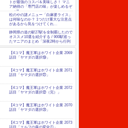
トが最強のコスパ＆美味しさ！ マニ
ア納得の「専門店の味」が楽しめるぞ
～っ!!
松のやの謎メニュー「白麻婆ライス」
は何味なのか？ 1つだけ重大な注意点
があるから気をつけてくれ…
静岡県の道の駅27駅を全制覇したので
オススメ10選を紹介する / 900駅巡っ
たマニアのまとめ「深夜2時から行列
ができる道の駅」など
【4コマ】魔王軍はホワイト企業 2069
話目「ヤマダの選択⑲」
【4コマ】魔王軍はホワイト企業 2071
話目「ヤマダの選択㉑」
【4コマ】魔王軍はホワイト企業 2072
話目「ヤマダの選択㉒（完）」
【4コマ】魔王軍はホワイト企業 2070
話目「ヤマダの選択⑳」
【4コマ】魔王軍はホワイト企業 2073
話目「エルフの森の変化①」