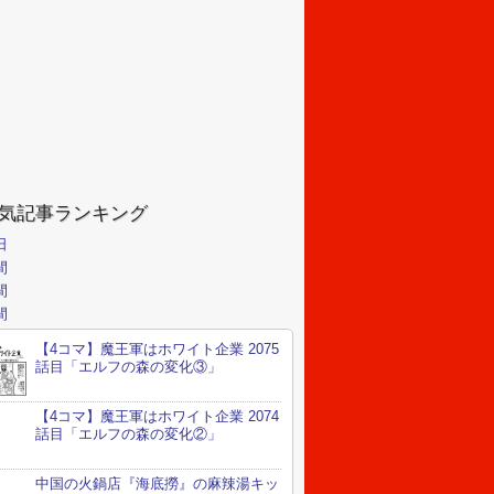
気記事ランキング
日
間
間
間
【4コマ】魔王軍はホワイト企業 2075
話目「エルフの森の変化③」
【4コマ】魔王軍はホワイト企業 2074
話目「エルフの森の変化②」
中国の火鍋店『海底撈』の麻辣湯キッ