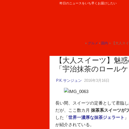
昨日のニュースをいち早くお届けしたい
ロケットニュース24
»
グルメ
•
国内
» 【大人スイ
トップ
トップ
【大人スイーツ】魅惑
「宇治抹茶のロール
P.K.サンジュン
2016年3月16日
長い間、スイーツの定番として君臨し
だが、ここ数カ月
抹茶系スイーツが
した「
世界一濃厚な抹茶ジェラート
」
が紹介されている。