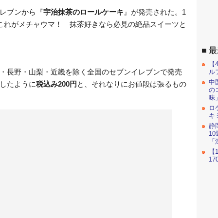
レブンから『
宇治抹茶のロールケーキ
』が発売された。1
、これがメチャウマ！ 抹茶好きなら必見の絶品スイーツと
最
【
・長野・山梨・近畿を除く全国のセブンイレブンで発売
ル
中
したように
税込み200円
と、それなりにお値段は張るもの
の
味
ロ
キ
静
1
「
【
1