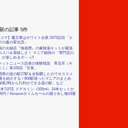
新の記事 5件
4コマ】魔王軍はホワイト企業 2075話目「エ
フの森の変化③」
国の火鍋店『海底撈』の麻辣湯キットが最強
コスパ＆美味しさ！ マニア納得の「専門店の
」が楽しめるぞ～っ!!
ケットニュース読者の体験怪談 寄忌耳（キ
ミミ）第100話「甘臭」
岡県の道の駅27駅を全制覇したのでオススメ
0選を紹介する / 900駅巡ったマニアのまとめ
深夜2時から行列ができる道の駅」など
1本71円】ドデカミン（500ml）24本セットが
705円 / Amazonタイムセールの掘り出し物19選