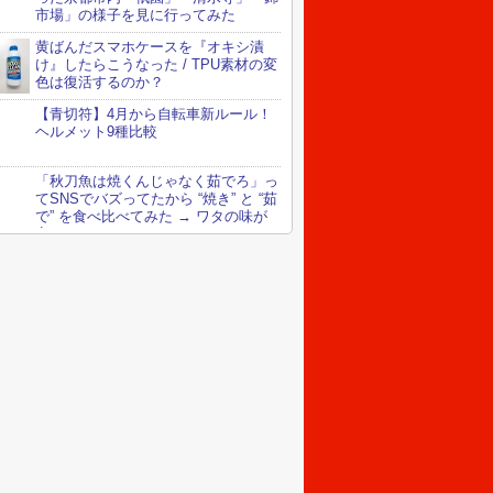
市場」の様子を見に行ってみた
黄ばんだスマホケースを『オキシ漬
け』したらこうなった / TPU素材の変
色は復活するのか？
【青切符】4月から自転車新ルール！
ヘルメット9種比較
「秋刀魚は焼くんじゃなく茹でろ」っ
てSNSでバズってたから “焼き” と “茹
で” を食べ比べてみた → ワタの味が
変わってる！