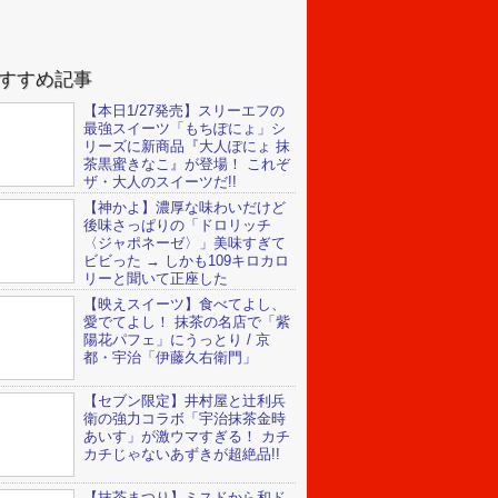
すすめ記事
【本日1/27発売】スリーエフの
最強スイーツ「もちぽにょ」シ
リーズに新商品『大人ぽにょ 抹
茶黒蜜きなこ』が登場！ これぞ
ザ・大人のスイーツだ!!
【神かよ】濃厚な味わいだけど
後味さっぱりの「ドロリッチ
〈ジャポネーゼ〉」美味すぎて
ビビった → しかも109キロカロ
リーと聞いて正座した
【映えスイーツ】食べてよし、
愛でてよし！ 抹茶の名店で「紫
陽花パフェ」にうっとり / 京
都・宇治「伊藤久右衛門」
【セブン限定】井村屋と辻利兵
衛の強力コラボ「宇治抹茶金時
あいす」が激ウマすぎる！ カチ
カチじゃないあずきが超絶品!!
【抹茶まつり】ミスドから和ド