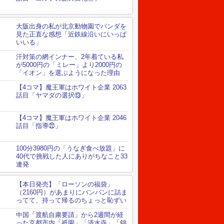
大阪出身の私が北京動物園でパンダを
見た正直な感想「近鉄線沿いにいっぱ
いいる」
汗対策の網インナー、2年着ている私
が5000円の「ミレー」より2000円の
「イオン」を選ぶようになった理由
【4コマ】魔王軍はホワイト企業 2063
話目「ヤマダの選択⑬」
【4コマ】魔王軍はホワイト企業 2046
話目「指導㉒」
100分3980円の「うなぎ食べ放題」に
40代で挑戦した人にありがちなこと33
連発
【本日発売】「ローソンの福袋」
（2160円）があまりにパンパンに詰ま
ってて、持って帰るのちょっと恥ずい
中国「渡航自粛要請」から2週間が経
った京都市内「祇園」「清水寺」「錦