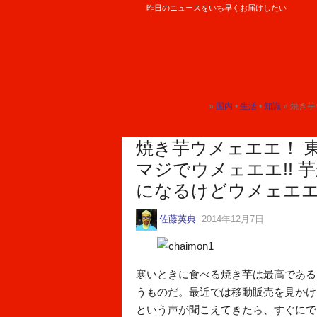
昨日のニュースをいち早くお届けしたい
ロケットニュース24
»
国内
•
生活
•
知識
» 焼き芋ウメ
トップ
トップ
トップ
焼き芋ウメェエエ！ 
マジでウメェエエ!!
になるけどウメェエエエ
佐藤英典
2014年12月7日
寒いときに食べる焼き芋は最高である
うものだ。最近では移動販売を見かけ
という声が聞こえてきたら、すぐにで