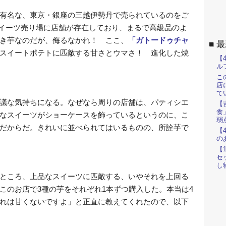
有名な、東京・銀座の三越伊勢丹で売られているのをご
イーツ売り場に店舗が存在しており、まるで高級品のよ
き芋なのだが、侮るなかれ！ ここ、
「ガトードゥチャ
最
スイートポテトに匹敵する甘さとウマさ！ 進化した焼
【
ル
こ
店
て
議な気持ちになる。なぜなら周りの店舗は、パティシエ
【
食
なスイーツがショーケースを飾っているというのに、こ
弱
だからだ。きれいに並べられてはいるものの、所詮芋で
【
の
【
セ
し
ところ、上品なスイーツに匹敵する、いやそれを上回る
このお店で3種の芋をそれぞれ1本ずつ購入した。本当は4
れは甘くないですよ」と正直に教えてくれたので、以下