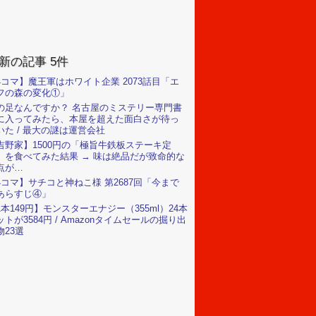
新の記事 5件
4コマ】魔王軍はホワイト企業 2073話目「エ
フの森の変化①」
の足なんですか？ 名古屋のミステリー専門書
に入ってみたら、本屋を超えた面白さが待っ
いた / 最大の謎は運営会社
吉野家】1500円の「極旨牛鉄板ステーキ定
」を食べてみた結果 → 味は絶品だが致命的な
点が…
4コマ】サチコと神ねこ様 第2687回「今まで
あらすじ④」
1本149円】モンスターエナジー（355ml）24本
ットが3584円 / Amazonタイムセールの掘り出
物23選