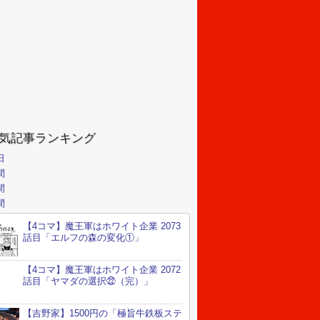
気記事ランキング
日
間
間
間
【4コマ】魔王軍はホワイト企業 2073
話目「エルフの森の変化①」
【4コマ】魔王軍はホワイト企業 2072
話目「ヤマダの選択㉒（完）」
【吉野家】1500円の「極旨牛鉄板ステ