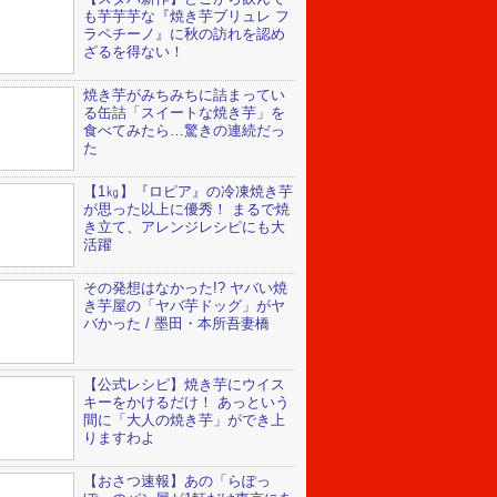
も芋芋芋な『焼き芋ブリュレ フ
ラペチーノ』に秋の訪れを認め
ざるを得ない！
焼き芋がみちみちに詰まってい
る缶詰「スイートな焼き芋」を
食べてみたら…驚きの連続だっ
た
【1㎏】『ロピア』の冷凍焼き芋
が思った以上に優秀！ まるで焼
き立て、アレンジレシピにも大
活躍
その発想はなかった!? ヤバい焼
き芋屋の「ヤバ芋ドッグ」がヤ
バかった / 墨田・本所吾妻橋
【公式レシピ】焼き芋にウイス
キーをかけるだけ！ あっという
間に「大人の焼き芋」ができ上
りますわよ
【おさつ速報】あの「らぽっ