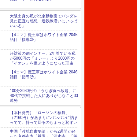
大阪出身の私が北京動物園でパンダを
見た正直な感想「近鉄線沿いにいっぱ
いいる」
【4コマ】魔王軍はホワイト企業 2045
話目「指導㉑」
汗対策の網インナー、2年着ている私
が5000円の「ミレー」より2000円の
「イオン」を選ぶようになった理由
【4コマ】魔王軍はホワイト企業 2046
話目「指導㉒」
100分3980円の「うなぎ食べ放題」に
40代で挑戦した人にありがちなこと33
連発
【本日発売】「ローソンの福袋」
（2160円）があまりにパンパンに詰ま
ってて、持って帰るのちょっと恥ずい
中国「渡航自粛要請」から2週間が経
った京都市内「祇園」「清水寺」「錦