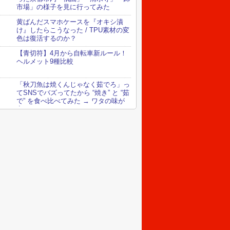
市場」の様子を見に行ってみた
黄ばんだスマホケースを『オキシ漬
け』したらこうなった / TPU素材の変
色は復活するのか？
【青切符】4月から自転車新ルール！
ヘルメット9種比較
「秋刀魚は焼くんじゃなく茹でろ」っ
てSNSでバズってたから “焼き” と “茹
で” を食べ比べてみた → ワタの味が
変わってる！