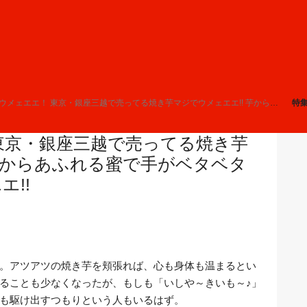
ェエエ！ 東京・銀座三越で売ってる焼き芋マジでウメェエエ!! 芋からあふれる蜜で手がベタベタになるけどウメェエエエ!!
特
東京・銀座三越で売ってる焼き芋
 芋からあふれる蜜で手がベタベタ
!!
。アツアツの焼き芋を頬張れば、心も身体も温まるとい
ることも少なくなったが、もしも「いしや～きいも～♪」
も駆け出すつもりという人もいるはず。