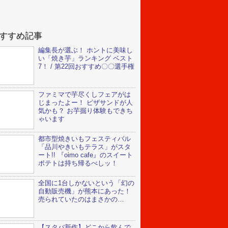
すすめ記事
編集長が選ぶ！ ホントに美味し
い「焼き芋」ランキング ベスト
7！ / 第22回おすすめ〇〇選手権
ファミマで芋尽くしフェアがは
じまったよー！ ピザサンドが人
気かも？ お芋掘り体験もできち
ゃいます
都市型焼きいもフェスティバル
「品川やきいもテラス」がスタ
ート!! 『oimo cafe』のスイート
ポテトは持ち帰るべしッ！
全国に1台しかないという「幻の
自動販売機」が熊本にあった！
売られていたのはまさかの…
【スタバ新作】どこから飲んで