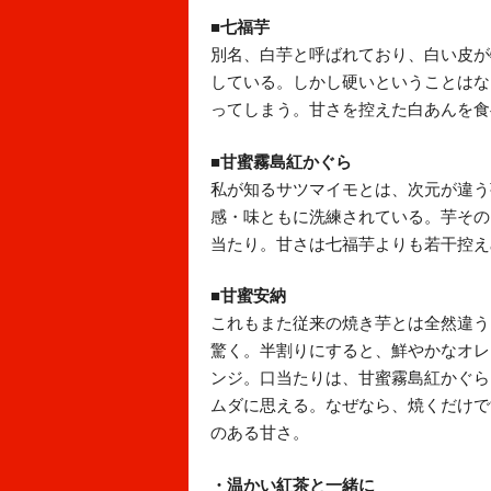
■七福芋
別名、白芋と呼ばれており、白い皮が
している。しかし硬いということはな
ってしまう。甘さを控えた白あんを食
■甘蜜霧島紅かぐら
私が知るサツマイモとは、次元が違う
感・味ともに洗練されている。芋その
当たり。甘さは七福芋よりも若干控え
■甘蜜安納
これもまた従来の焼き芋とは全然違う
驚く。半割りにすると、鮮やかなオレ
ンジ。口当たりは、甘蜜霧島紅かぐら
ムダに思える。なぜなら、焼くだけで
のある甘さ。
・温かい紅茶と一緒に