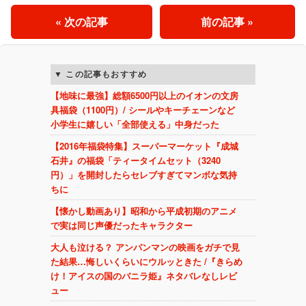
« 次の記事
前の記事 »
この記事もおすすめ
【地味に最強】総額6500円以上のイオンの文房
具福袋（1100円）/ シールやキーチェーンなど
小学生に嬉しい「全部使える」中身だった
【2016年福袋特集】スーパーマーケット『成城
石井』の福袋「ティータイムセット（3240
円）」を開封したらセレブすぎてマンボな気持
ちに
【懐かし動画あり】昭和から平成初期のアニメ
で実は同じ声優だったキャラクター
大人も泣ける？ アンパンマンの映画をガチで見
た結果…悔しいくらいにウルッときた /『きらめ
け！アイスの国のバニラ姫』ネタバレなしレビ
ュー