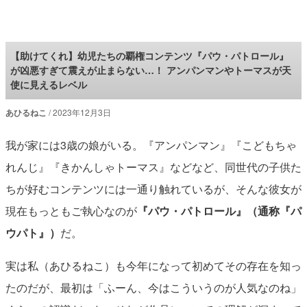
ロケットニュース24
【助けてくれ】幼児たちの覇権コンテンツ『パウ・パトロール』
が凶悪すぎて震えが止まらない…！ アンパンマンやトーマスが天
使に見えるレベル
あひるねこ
2023年12月3日
我が家には3歳の娘がいる。『アンパンマン』『こどもちゃ
れんじ』『きかんしゃトーマス』などなど、同世代の子供た
ちが好むコンテンツには一通り触れているが、そんな彼女が
現在もっともご執心なのが
『パウ・パトロール』（通称『パ
ウパト』）
だ。
実は私（あひるねこ）も今年になって初めてその存在を知っ
たのだが、最初は「ふーん、今はこういうのが人気なのね」