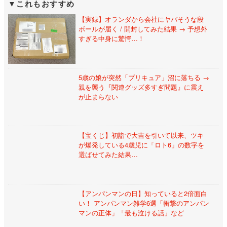
これもおすすめ
【実録】オランダから会社にヤバそうな段
ボールが届く / 開封してみた結果 → 予想外
すぎる中身に驚愕…！
5歳の娘が突然「プリキュア」沼に落ちる →
親を襲う『関連グッズ多すぎ問題』に震え
が止まらない
【宝くじ】初詣で大吉を引いて以来、ツキ
が爆発している4歳児に「ロト6」の数字を
選ばせてみた結果…
【アンパンマンの日】知っていると2倍面白
い！ アンパンマン雑学6選「衝撃のアンパン
マンの正体」「最も泣ける話」など