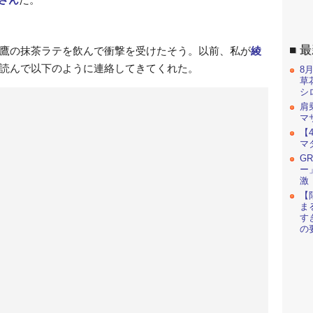
最
鷹の抹茶ラテを飲んで衝撃を受けたそう。以前、私が
綾
読んで以下のように連絡してきてくれた。
8
草
シ
肩
マ
【
マ
G
ー
激
【
ま
す
の