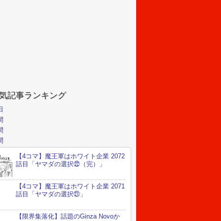
気記事ランキング
日
間
間
間
【4コマ】魔王軍はホワイト企業 2072
話目「ヤマダの選択㉒（完）」
【4コマ】魔王軍はホワイト企業 2071
話目「ヤマダの選択㉑」
【限界集落化】話題のGinza Novoか