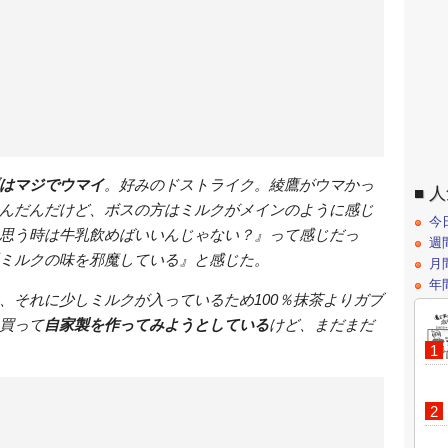
はマジでウマイ
。好みのドストライク。綾鷹がウマかっ
人
んだんだけど、ボスの方はミルクがメインのように感じ
今
思う時は牛乳飲めばいいんじゃない？』って感じだっ
週
ミルクの味を邪魔している』と感じた。
月
年
、それに少しミルクが入っているため100％抹茶よりガブ
買って
自家製を作ってみようとしている
けど、まだまだ