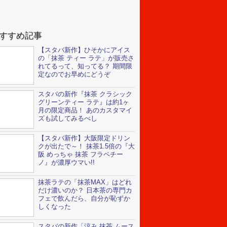
すすめ記事
【スタバ新作】ひそかにアイス
の「抹茶 ティー ラテ」が販売さ
れてるって、知ってる？ 期間限
定なのでお早めにどうぞ
スタバの新作『抹茶 クラシック
グリーンティー ラテ』は約1ヶ
月の限定商品！ あのカスタマイ
ズも試してみるべし
【スタバ新作】大阪限定ドリン
クが出たで～！ 抹茶1.5倍の『大
阪 めっちゃ 抹茶 フラペチー
ノ』が濃厚ウマい!!
抹茶ラテの「抹茶MAX」はどれ
だけ濃いのか？ 日本茶の専門カ
フェで飲んだら、自分が恥ずか
しくなった
スタバの新作「涼み 抹茶 ムース