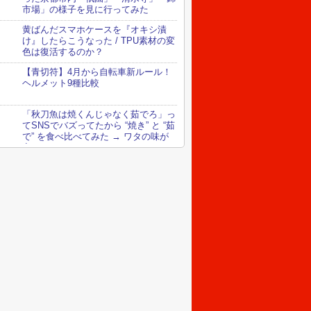
市場」の様子を見に行ってみた
黄ばんだスマホケースを『オキシ漬
け』したらこうなった / TPU素材の変
色は復活するのか？
【青切符】4月から自転車新ルール！
ヘルメット9種比較
「秋刀魚は焼くんじゃなく茹でろ」っ
てSNSでバズってたから “焼き” と “茹
で” を食べ比べてみた → ワタの味が
変わってる！