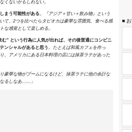
なくないかもしれない。
しまう可能性がある
。『アジア＋甘い＋飲み物』という
お
いて、2つを比べたらタピオカは豪華な雰囲気、食べる感
トな感覚として楽しめる。
飲む” という行為に人気が出れば、その後普通にコンビニ
テンシャルがあると思う
。たとえば和風カフェを作っ
り、アメリカにある日本料理の店には抹茶ラテがあった
り豪華な物がブームになるけど、抹茶ラテに他の余計な
なるしなあ……」