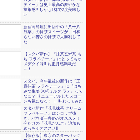
ティー」は史上最高の爽やかな
抹茶感!! しかも1杯で2度美味し
い
新宿高島屋に出店中の「八十八
浅草」の抹茶スイーツが、日和
らない苦さの抹茶で大勝利して
た
【スタバ新作】『抹茶玄米茶 も
ち フラペチーノ』はとってもオ
メデタイ味!! お正月感満載だ
～！
スタバ、今年最後の新作は『玉
露抹茶 フラペチーノ』に『はち
みつ生姜 米糀ミルク ラテ』って
なに？ リニューアルしたスコー
ンも気になる！ → 味わってみた
…
スタバ新作『花見抹茶 クリーム
フラペチーノ』はシロップ抜
き、パウダー多めがオススメ！
今だけの「花見だんご」追加も
めっちゃオススメ!!
【保存版】東京のスターバック