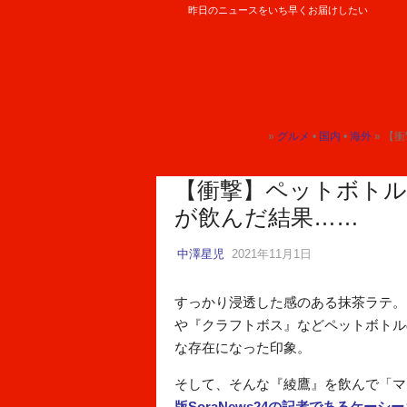
昨日のニュースをいち早くお届けしたい
ロケットニュース24
»
グルメ
•
国内
•
海外
» 【
トップ
トップ
トップ
【衝撃】ペットボトル
が飲んだ結果……
中澤星児
2021年11月1日
すっかり浸透した感のある抹茶ラテ。
や『クラフトボス』などペットボトル
な存在になった印象。
そして、そんな『綾鷹』を飲んで「マ
版SoraNews24の記者であるケーシ