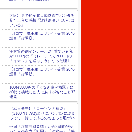
大阪出身の私が北京動物園でパンダを
見た正直な感想「近鉄線沿いにいっぱ
いいる」
【4コマ】魔王軍はホワイト企業 2045
話目「指導㉑」
汗対策の網インナー、2年着ている私
が5000円の「ミレー」より2000円の
「イオン」を選ぶようになった理由
【4コマ】魔王軍はホワイト企業 2046
話目「指導㉒」
100分3980円の「うなぎ食べ放題」に
40代で挑戦した人にありがちなこと33
連発
【本日発売】「ローソンの福袋」
（2160円）があまりにパンパンに詰ま
ってて、持って帰るのちょっと恥ずい
中国「渡航自粛要請」から2週間が経
った京都市内「祇園」「清水寺」「錦