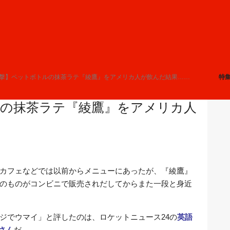
衝撃】ペットボトルの抹茶ラテ『綾鷹』をアメリカ人が飲んだ結果……
特
の抹茶ラテ『綾鷹』をアメリカ人
カフェなどでは以前からメニューにあったが、『綾鷹』
のものがコンビニで販売されだしてからまた一段と身近
ジでウマイ」と評したのは、ロケットニュース24の
英語
ーさん
だ。