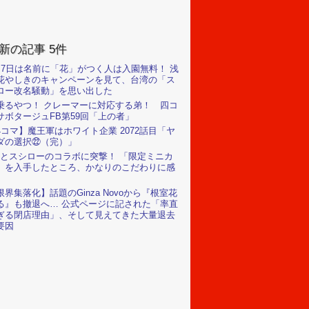
新の記事 5件
月7日は名前に「花」がつく人は入園無料！ 浅
花やしきのキャンペーンを見て、台湾の「ス
ロー改名騒動」を思い出した
乗るやつ！ クレーマーに対応する弟！ 四コ
サボタージュFB第59回「上の者」
4コマ】魔王軍はホワイト企業 2072話目「ヤ
ダの選択㉒（完）」
Rとスシローのコラボに突撃！ 「限定ミニカ
」を入手したところ、かなりのこだわりに感
限界集落化】話題のGinza Novoから『根室花
る』も撤退へ… 公式ページに記された「率直
ぎる閉店理由」、そして見えてきた大量退去
要因