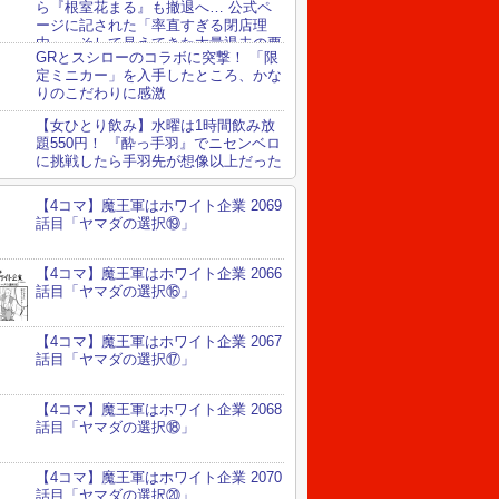
ら『根室花まる』も撤退へ… 公式ペ
ージに記された「率直すぎる閉店理
由」、そして見えてきた大量退去の要
GRとスシローのコラボに突撃！ 「限
定ミニカー」を入手したところ、かな
りのこだわりに感激
【女ひとり飲み】水曜は1時間飲み放
題550円！ 『酔っ手羽』でニセンベロ
に挑戦したら手羽先が想像以上だった
【4コマ】魔王軍はホワイト企業 2069
話目「ヤマダの選択⑲」
【4コマ】魔王軍はホワイト企業 2066
話目「ヤマダの選択⑯」
【4コマ】魔王軍はホワイト企業 2067
話目「ヤマダの選択⑰」
【4コマ】魔王軍はホワイト企業 2068
話目「ヤマダの選択⑱」
【4コマ】魔王軍はホワイト企業 2070
話目「ヤマダの選択⑳」