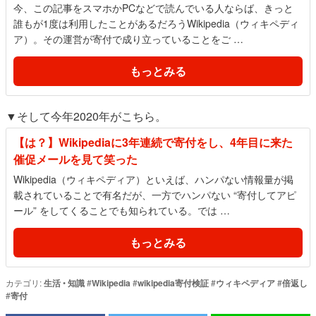
今、この記事をスマホかPCなどで読んでいる人ならば、きっと
誰もが1度は利用したことがあるだろうWikipedia（ウィキペディ
ア）。その運営が寄付で成り立っていることをご …
もっとみる
▼そして今年2020年がこちら。
【は？】Wikipediaに3年連続で寄付をし、4年目に来た
催促メールを見て笑った
Wikipedia（ウィキペディア）といえば、ハンパない情報量が掲
載されていることで有名だが、一方でハンパない “寄付してアピ
ール” をしてくることでも知られている。では …
もっとみる
カテゴリ:
生活
•
知識
#
Wikipedia
#
wikipedia寄付検証
#
ウィキペディア
#
倍返し
#
寄付