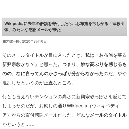
ロケットニュース24
Wikipediaに去年の倍額を寄付したら…お布施を欲しがる「宗教団
体」みたいな感謝メールが来た
和才雄一郎
2020年8月16日
そのメールタイトルが目に入ったとき、私は「お布施を募る
新興宗教かな？」と思った。つまり、
妙な高ぶりを感じるも
のの、なに言ってんのかさっぱり分からなかった
のだ。やや
混乱したというのが正直なところ。
何とも言えないテンションの高さに新興宗教っぽさを感じて
しまったのだが、お察しの通りWikipedia（ウィキペディ
ア）からの寄付感謝メールだった。どんな
メールのタイトル
かというと……