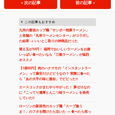
« 次の記事
前の記事 »
この記事もおすすめ
九州の最強カップ麺「サンポー焼豚ラーメン」
と老舗の「丸幸ラーメンセンター」がコラボし
た結果 → いいとこ取りの神商品だった
替え玉が10円！ 福岡でおいしいラーメンをお腹
いっぱい食べたいなら「三氣ラーメン」が猛烈
オススメ
【1袋50円】肉のハナマサの「インスタントラー
メン」って爆安だけどどうなの？ 実際に食べた
ら「あの大手の味に激似」でビビった!!
エースコックがまたやりやがった！ 豚ゼロなの
に『こってり濃厚とんこつ味ラーメン』を発売
していた!!
ローソンの新発売のカップ麺「スープ激う
ま！」のフタを開けたら泣いた → 食べたら笑っ