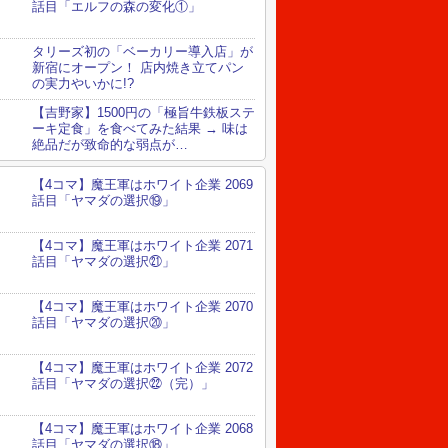
話目「エルフの森の変化①」
タリーズ初の「ベーカリー導入店」が
新宿にオープン！ 店内焼き立てパン
の実力やいかに!?
【吉野家】1500円の「極旨牛鉄板ステ
ーキ定食」を食べてみた結果 → 味は
絶品だが致命的な弱点が…
【4コマ】魔王軍はホワイト企業 2069
話目「ヤマダの選択⑲」
【4コマ】魔王軍はホワイト企業 2071
話目「ヤマダの選択㉑」
【4コマ】魔王軍はホワイト企業 2070
話目「ヤマダの選択⑳」
【4コマ】魔王軍はホワイト企業 2072
話目「ヤマダの選択㉒（完）」
【4コマ】魔王軍はホワイト企業 2068
話目「ヤマダの選択⑱」