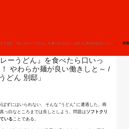
ま】『白いカレーうどん』を食べたら口いっぱいに幸せが広がった！ やわらか麺が良い働きしと～ / 福岡空港内「博多やりうどん 別邸」
特
カレーうどん』を食べたら口いっ
！ やわらか麺が良い働きしと～ /
うどん 別邸」
叫ばずにはいられない、そんな “うどん” に遭遇した。商
真っ白なところまでは良しとしよう。問題は
ソフトクリ
ている
ことである。