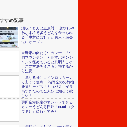
すすめ記事
讃岐うどんと正反対！ 超やわや
わな本格博多うどんを食べられ
る「中村にぼし」が東京・表参
道にオープン！
吉野家の肉だく牛カレー、「牛
肉マウンテン」と化すポテンシ
ャルを秘めていると判明 / しか
し注文方法をミスると損するか
ら注意！
【単なる神】コインロッカーよ
り安くて便利！ 福岡空港の荷物
発送サービス『カゴパス』が最
高すぎたので全人類に知って欲
しい!!
羽田空港限定のオシャレすぎる
カレーうどん専門店『cuud （ク
ウド）』に行ってみた
【衝撃グルメ】グンマーで黒く