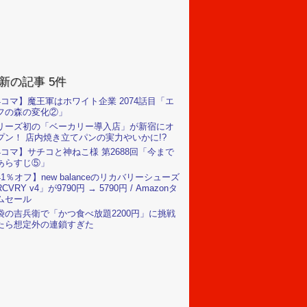
新の記事 5件
4コマ】魔王軍はホワイト企業 2074話目「エ
フの森の変化②」
リーズ初の「ベーカリー導入店」が新宿にオ
プン！ 店内焼き立てパンの実力やいかに!?
4コマ】サチコと神ねこ様 第2688回「今まで
あらすじ⑤」
41％オフ】new balanceのリカバリーシューズ
CVRY v4」が9790円 → 5790円 / Amazonタ
ムセール
袋の吉兵衛で「かつ食べ放題2200円」に挑戦
たら想定外の連鎖すぎた