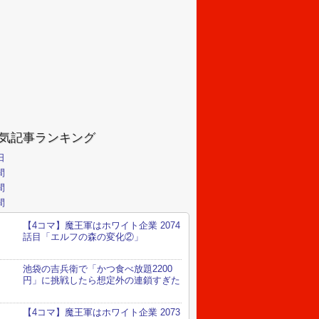
気記事ランキング
日
間
間
間
【4コマ】魔王軍はホワイト企業 2074
話目「エルフの森の変化②」
池袋の吉兵衛で「かつ食べ放題2200
円」に挑戦したら想定外の連鎖すぎた
【4コマ】魔王軍はホワイト企業 2073