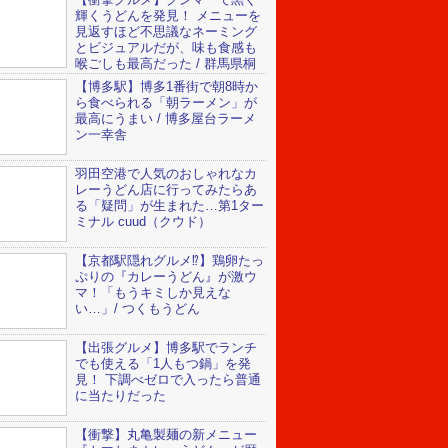
輝くうどんを発見！ メニューを
見返すほど不思議なネーミング
とビジュアルだが、味も食感も
喉ごしも最高だった / 群馬県桐
【博多駅】博多1番街で朝8時か
ら食べられる「朝ラーメン」が
最高にうまい / 博多屋台ラーメ
ン一幸舎
羽田空港で人気のおしゃれなカ
レーうどん店に行ってみたらあ
る「疑問」が生まれた…第1ター
ミナル cuud（クウド）
【京都駅隠れグルメ⁉︎】鶏卵たっ
ぷりの『カレーうどん』が激ウ
マ！「もうキミしか見えな
い…」/ つくもうどん
【出張グルメ】博多駅でランチ
でも使える「1人もつ鍋」を発
見！ 下調べゼロで入ったら普通
に当たりだった
【衝撃】丸亀製麺の新メニュー