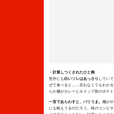
・計算しつくされたひと椀
意外にも
白いソレはあっさり
していて
ぜて食べると……言わなくてもわかる
らか麺がカレーとホイップ状のポテ
一言であらわすと、バリうま。
麺がや
にも耐えうるのだろう。味のコンビネ