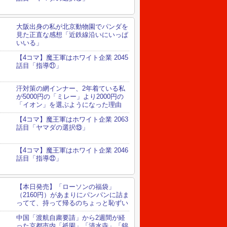
大阪出身の私が北京動物園でパンダを
見た正直な感想「近鉄線沿いにいっぱ
いいる」
【4コマ】魔王軍はホワイト企業 2045
話目「指導㉑」
汗対策の網インナー、2年着ている私
が5000円の「ミレー」より2000円の
「イオン」を選ぶようになった理由
【4コマ】魔王軍はホワイト企業 2063
話目「ヤマダの選択⑬」
【4コマ】魔王軍はホワイト企業 2046
話目「指導㉒」
【本日発売】「ローソンの福袋」
（2160円）があまりにパンパンに詰ま
ってて、持って帰るのちょっと恥ずい
中国「渡航自粛要請」から2週間が経
った京都市内「祇園」「清水寺」「錦