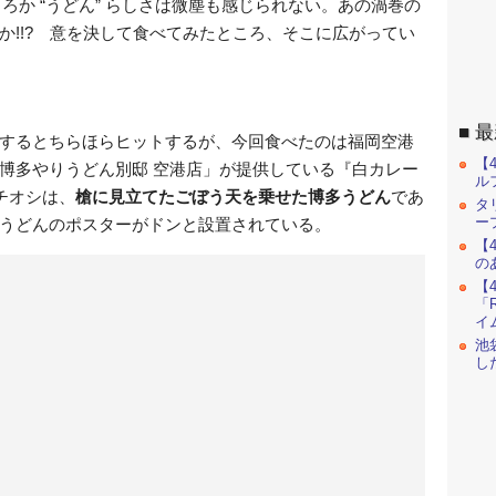
ころか “うどん” らしさは微塵も感じられない。あの渦巻の
か!!? 意を決して食べてみたところ、そこに広がってい
最
するとちらほらヒットするが、今回食べたのは福岡空港
【
博多やりうどん別邸 空港店」が提供している『白カレー
ル
チオシは、
槍に見立てたごぼう天を乗せた博多うどん
であ
タ
ー
うどんのポスターがドンと設置されている。
【
の
【
「R
イ
池
し