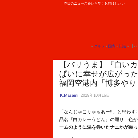
昨日のニュースをいち早くお届けしたい
ロケットニュース24
»
グルメ
•
国内
•
知識
» 【バリう
トップ
トップ
トップ
【バリうま】『白い
ぱいに幸せが広がった
福岡空港内「博多やり
K.Masami
2019年10月16日
「なんじゃこりゃぁあー!!」と思わず
品名『白カレーうどん』の通り、色が
ームのように渦を巻いたナニかが乗っ