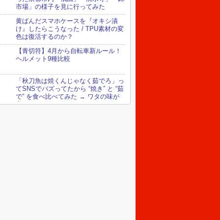
市場」の様子を見に行ってみた
黄ばんだスマホケースを『オキシ漬
け』したらこうなった / TPU素材の変
色は復活するのか？
【青切符】4月から自転車新ルール！
ヘルメット9種比較
「秋刀魚は焼くんじゃなく茹でろ」っ
てSNSでバズってたから “焼き” と “茹
で” を食べ比べてみた → ワタの味が
変わってる！