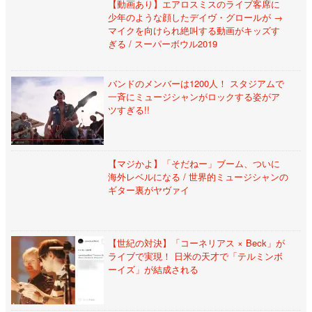
【動画あり】エアロスミスのライブ客席に
少年のような顔したデイヴ・グロールが →
マイクを向けられ絶叫する動画がキッズす
ぎる / スーパーボウル2019
バンドのメンバーは1200人！ スタジアムで
一斉にミュージシャンがロックする姿がア
ツすぎる!!
【マジかよ】「そだねー」ブーム、ついに
海外レベルになる / 世界的ミュージシャンの
ギター裏がヤヴァイ
【世紀の対決】「コーネリアス × Beck」が
ライブで実現！ 日米の天才で「テルミンボ
ーイズ」が結成される