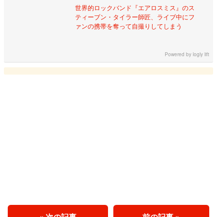
世界的ロックバンド『エアロスミス』のス
ティーブン・タイラー師匠、ライブ中にフ
ァンの携帯を奪って自撮りしてしまう
Powered by
logly lift
« 次の記事
前の記事 »