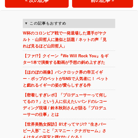
この記事もおすすめ
W杯のコロンビア戦で一発退場した選手がヤク
ルト・山田哲人に激似と話題 / ネットの声「見
れば見るほど山田哲人」
【ファ!?】クイーン『We Will Rock You』をギ
ター1本で演奏する動画が予想の斜め上すぎた
【ほのぼの画像】パンクロック界の帝王イギ
ー・ポップのペットがSNSで人気者に！ ペット
と戯れるイギーの姿が愛らしすぎる件
【密着しすぎレポ】「プロデューサーって何し
てるの？」という人に伝えたいバンドのレコー
ディング現場 / 鈴木秋則さんが語る「プロデュ
ーサーの仕事」とは
【世界美熟女探訪】81才ってマジ!? “生きバー
ビー人形” こと「スマニー・クナガセーム」さ
んはタイの至宝と呼びたくなる！