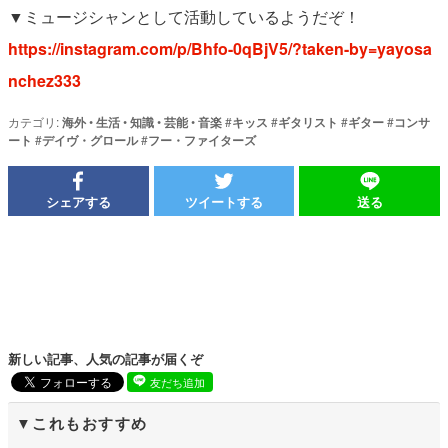
▼ミュージシャンとして活動しているようだぞ！
https://instagram.com/p/Bhfo-0qBjV5/?taken-by=yayosa
nchez333
カテゴリ:
海外
•
生活
•
知識
•
芸能
•
音楽
#
キッス
#
ギタリスト
#
ギター
#
コンサ
ート
#
デイヴ・グロール
#
フー・ファイターズ
シェアする
ツイートする
送る
新しい記事、人気の記事が届くぞ
友だち追加
これもおすすめ