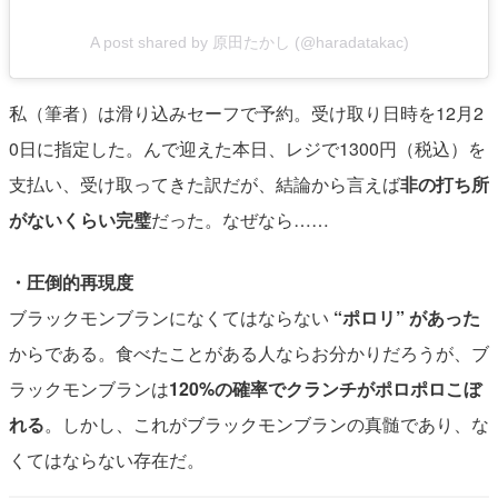
A post shared by 原田たかし (@haradatakac)
私（筆者）は滑り込みセーフで予約。受け取り日時を12月2
0日に指定した。んで迎えた本日、レジで1300円（税込）を
支払い、受け取ってきた訳だが、結論から言えば
非の打ち所
がないくらい完璧
だった。なぜなら……
・圧倒的再現度
ブラックモンブランになくてはならない
“ポロリ” があった
からである。食べたことがある人ならお分かりだろうが、ブ
ラックモンブランは
120%の確率でクランチがポロポロこぼ
れる
。しかし、これがブラックモンブランの真髄であり、な
くてはならない存在だ。