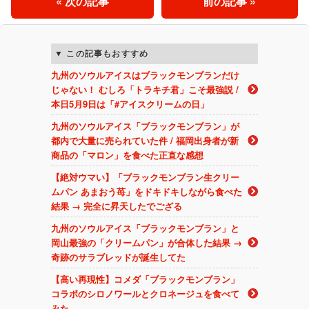
« 次の記事
前の記事 »
この記事もおすすめ
九州のソウルアイスはブラックモンブランだけ
じゃない！ むしろ「トラキチ君」こそ最強説 /
本日5月9日は「#アイスクリームの日」
九州のソウルアイス「ブラックモンブラン」が
都内で大量に売られていた件 / 福岡出身者が新
商品の「マロン」を食べた正直な感想
【絶対ウマい】「ブラックモンブラン生クリー
ムパン あまおう苺」をドキドキしながら食べた
結果 → 完全に昇天したでござる
九州のソウルアイス「ブラックモンブラン」と
岡山最強の「クリームパン」が合体した結果 →
奇跡のサラブレッドが誕生してた
【高い再現性】コメダ「ブラックモンブラン」
コラボのシロノワールとクロネージュを食べて
みた