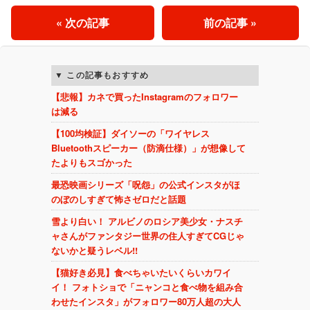
« 次の記事
前の記事 »
この記事もおすすめ
【悲報】カネで買ったInstagramのフォロワー
は減る
【100均検証】ダイソーの「ワイヤレス
Bluetoothスピーカー（防滴仕様）」が想像して
たよりもスゴかった
最恐映画シリーズ「呪怨」の公式インスタがほ
のぼのしすぎて怖さゼロだと話題
雪より白い！ アルビノのロシア美少女・ナスチ
ャさんがファンタジー世界の住人すぎてCGじゃ
ないかと疑うレベル!!
【猫好き必見】食べちゃいたいくらいカワイ
イ！ フォトショで「ニャンコと食べ物を組み合
わせたインスタ」がフォロワー80万人超の大人