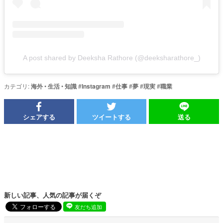
A post shared by Deeksha Rathore (@deeksharathore_)
カテゴリ:
海外
•
生活
•
知識
#
Instagram
#
仕事
#
夢
#
現実
#
職業
シェアする
ツイートする
送る
新しい記事、人気の記事が届くぞ
友だち追加