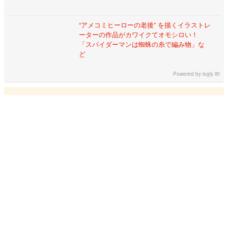
“アメコミヒーローの老後” を描くイラストレ
ーターの作品がカワイクてオモシロい！
「スパイダーマンは蜘蛛の糸で編み物」な
ど
Powered by
logly lift