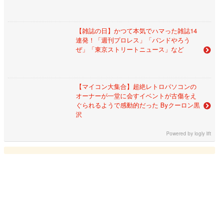
【雑誌の日】かつて本気でハマった雑誌14
連発！「週刊プロレス」「バンドやろう
ぜ」「東京ストリートニュース」など
【マイコン大集合】超絶レトロパソコンの
オーナーが一堂に会すイベントが古傷をえ
ぐられるようで感動的だった Byクーロン黒
沢
Powered by
logly lift