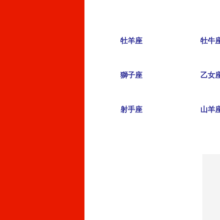
牡羊座
牡牛
獅子座
乙女
射手座
山羊