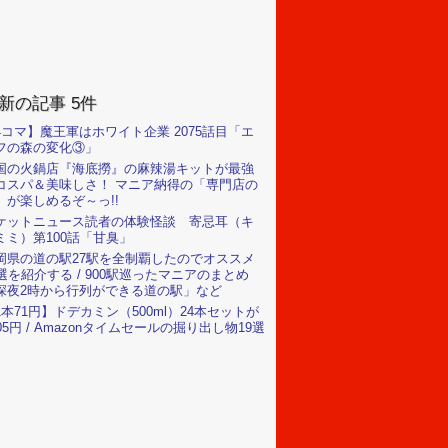
新の記事 5件
4コマ】魔王軍はホワイト企業 2075話目「エ
フの森の変化③」
国の火鍋店『海底撈』の麻辣湯キットが最強
コスパ＆美味しさ！ マニア納得の「専門店の
」が楽しめるぞ～っ!!
ケットニュース読者の体験怪談 寄忌耳（キ
ミミ）第100話「甘臭」
岡県の道の駅27駅を全制覇したのでオススメ
0選を紹介する / 900駅巡ったマニアのまとめ
深夜2時から行列ができる道の駅」など
1本71円】ドデカミン（500ml）24本セットが
705円 / Amazonタイムセールの掘り出し物19選