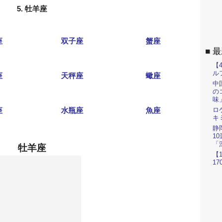
5. 牡羊座
座
双子座
蟹座
最
【
ル
座
天秤座
蠍座
中
の
味
座
水瓶座
魚座
ロ
キ
静
1
「
牡羊座
【
1