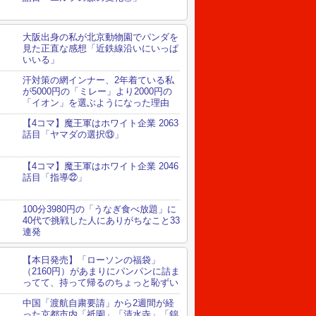
大阪出身の私が北京動物園でパンダを
見た正直な感想「近鉄線沿いにいっぱ
いいる」
汗対策の網インナー、2年着ている私
が5000円の「ミレー」より2000円の
「イオン」を選ぶようになった理由
【4コマ】魔王軍はホワイト企業 2063
話目「ヤマダの選択⑬」
【4コマ】魔王軍はホワイト企業 2046
話目「指導㉒」
100分3980円の「うなぎ食べ放題」に
40代で挑戦した人にありがちなこと33
連発
【本日発売】「ローソンの福袋」
（2160円）があまりにパンパンに詰ま
ってて、持って帰るのちょっと恥ずい
中国「渡航自粛要請」から2週間が経
った京都市内「祇園」「清水寺」「錦