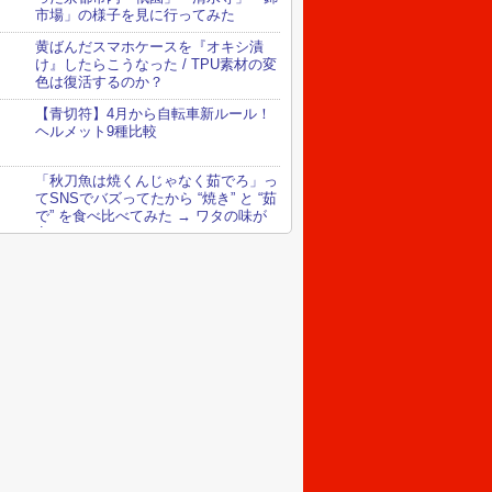
市場」の様子を見に行ってみた
黄ばんだスマホケースを『オキシ漬
け』したらこうなった / TPU素材の変
色は復活するのか？
【青切符】4月から自転車新ルール！
ヘルメット9種比較
「秋刀魚は焼くんじゃなく茹でろ」っ
てSNSでバズってたから “焼き” と “茹
で” を食べ比べてみた → ワタの味が
変わってる！