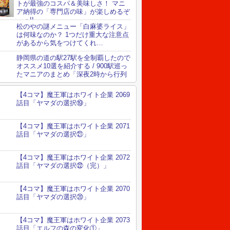
トが最強のコスパ＆美味しさ！ マニ
ア納得の「専門店の味」が楽しめるぞ
～っ!!
松のやの謎メニュー「白麻婆ライス」
は何味なのか？ 1つだけ重大な注意点
があるから気をつけてくれ…
静岡県の道の駅27駅を全制覇したので
オススメ10選を紹介する / 900駅巡っ
たマニアのまとめ「深夜2時から行列
ができる道の駅」など
【4コマ】魔王軍はホワイト企業 2069
話目「ヤマダの選択⑲」
【4コマ】魔王軍はホワイト企業 2071
話目「ヤマダの選択㉑」
【4コマ】魔王軍はホワイト企業 2072
話目「ヤマダの選択㉒（完）」
【4コマ】魔王軍はホワイト企業 2070
話目「ヤマダの選択⑳」
【4コマ】魔王軍はホワイト企業 2073
話目「エルフの森の変化①」