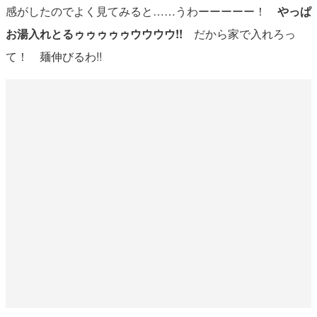
感がしたのでよく見てみると……うわーーーーー！
やっぱ
お湯入れとるゥゥゥゥゥウウウウ!!
だから家で入れろっ
て！ 麺伸びるわ!!