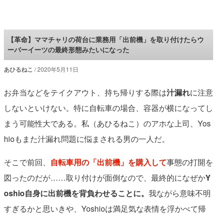
ロケットニュース24
【革命】ママチャリの荷台に業務用「出前機」を取り付けたらウ
ーバーイーツの最終形態みたいになった
あひるねこ
2020年5月11日
お弁当などをテイクアウト、持ち帰りする際は
汁漏れ
に注意
しないといけない。特に自転車の場合、容器が横になってし
まう可能性大である。私（あひるねこ）のアホな上司、Yos
hioもまた汁漏れ問題に悩まされる男の一人だ。
そこで前回、
自転車用の「出前機」を購入して
事態の打開を
図ったのだが……取り付けが面倒なので、最終的になぜか
Y
oshio自身に出前機を背負わせることに。
我ながら意味不明
すぎるかと思いきや、Yoshioは満足気な表情を浮かべて帰