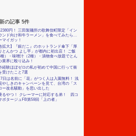
新の記事 5件
杯2380円！ 三田製麺所の歌舞伎町限定「イン
ウンド向け和牛ラーメン」を食べてみたら…
ーマイガッ！
急拡大】『銀だこ』のホットランド傘下「厚
りとんかつ よし平」が都内に初出店！ ご飯
3種）・味噌汁（2種）・漬物食べ放題でとん
つ業界に殴り込み！
外経験ほぼゼロの私が初めて中国に行って衝
を受けたこと7選
月7日は名前に「花」がつく人は入園無料！ 浅
花やしきのキャンペーンを見て、台湾の「ス
ロー改名騒動」を思い出した
乗るやつ！ クレーマーに対応する弟！ 四コ
サボタージュFB第59回「上の者」