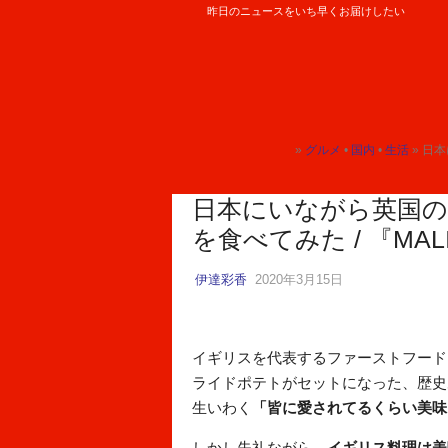
昨日のニュースをいち早くお届けしたい
ロケットニュース24
»
グルメ
•
国内
•
生活
» 日本
トップ
トップ
トップ
日本にいながら英国
を食べてみた / 『MA
伊達彩香
2020年3月15日
イギリスを代表するファーストフード
ライドポテトがセットになった、歴史
生いわく
「皆に愛されてるくらい美味
しかし失礼ながら、
イギリス料理は美