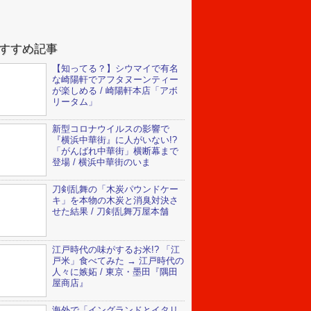
すすめ記事
【知ってる？】シウマイで有名
な崎陽軒でアフタヌーンティー
が楽しめる / 崎陽軒本店「アボ
リータム」
新型コロナウイルスの影響で
『横浜中華街』に人がいない!?
「がんばれ中華街」横断幕まで
登場 / 横浜中華街のいま
刀剣乱舞の「木炭パウンドケー
キ」を本物の木炭と消臭対決さ
せた結果 / 刀剣乱舞万屋本舗
江戸時代の味がするお米!? 「江
戸米」食べてみた → 江戸時代の
人々に嫉妬 / 東京・墨田『隅田
屋商店』
海外で「イングランドとイタリ