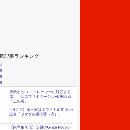
気記事ランキング
日
間
間
間
肩乗るやつ！ クレーマーに対応する
弟！ 四コマサボタージュFB第59回
「上の者」
【4コマ】魔王軍はホワイト企業 2072
話目「ヤマダの選択㉒（完）」
【限界集落化】話題のGinza Novoか