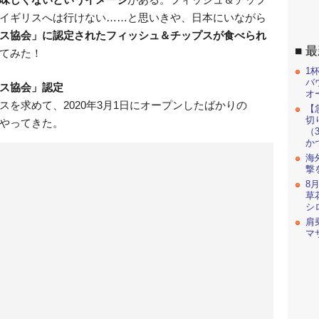
イギリスへは行けない……と思いきや、日本にいながら
ス協会」に認定されたフィッシュ＆チップスが食べられ
最
てみた！
1
バ
ス協会」認定
オ
を求めて、2020年3月1日にオープンしたばかりの
【
切
にやってきた。
（
か
海
撃
8
草
シ
肩
マ