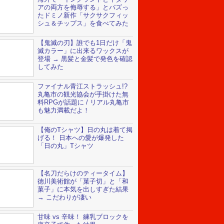
アの両方を侮辱する」とバズっ
たドミノ新作「サクサクフィッ
シュ＆チップス」を食べてみた
【鬼滅の刃】誰でも1日だけ「鬼
滅カラー」に出来るワックスが
登場 → 黒髪と金髪で発色を確認
してみた
ファイナル青江ストラッシュ!?
丸亀市の観光協会が手掛けた無
料RPGが話題に / リアル丸亀市
も魅力満載だよ！
【俺のTシャツ】日の丸は着て掲
げる！ 日本への愛が爆発した
「日の丸」Tシャツ
【名刀だらけのティータイム】
徳川美術館が「菓子切」と「和
菓子」に本気を出しすぎた結果
→ こだわりが凄い
甘味 vs 辛味！ 練乳ブロックを