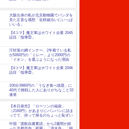
大阪出身の私が北京動物園でパンダを
見た正直な感想「近鉄線沿いにいっぱ
いいる」
【4コマ】魔王軍はホワイト企業 2045
話目「指導㉑」
汗対策の網インナー、2年着ている私
が5000円の「ミレー」より2000円の
「イオン」を選ぶようになった理由
【4コマ】魔王軍はホワイト企業 2046
話目「指導㉒」
100分3980円の「うなぎ食べ放題」に
40代で挑戦した人にありがちなこと33
連発
【本日発売】「ローソンの福袋」
（2160円）があまりにパンパンに詰ま
ってて、持って帰るのちょっと恥ずい
中国「渡航自粛要請」から2週間が経
った京都市内「祇園」「清水寺」「錦