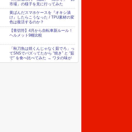
市場」の様子を見に行ってみた
黄ばんだスマホケースを『オキシ漬
け』したらこうなった / TPU素材の変
色は復活するのか？
【青切符】4月から自転車新ルール！
ヘルメット9種比較
「秋刀魚は焼くんじゃなく茹でろ」っ
てSNSでバズってたから “焼き” と “茹
で” を食べ比べてみた → ワタの味が
変わってる！