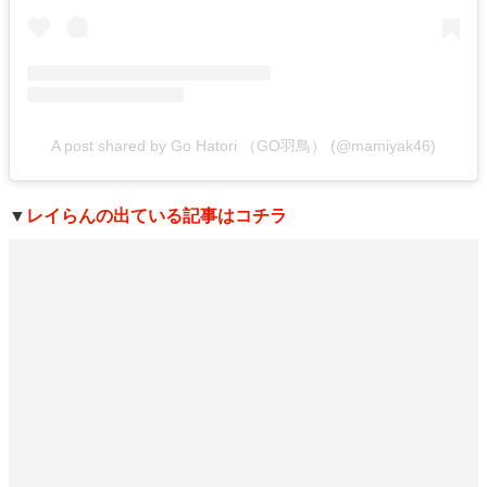
A post shared by Go Hatori （GO羽鳥） (@mamiyak46)
▼
レイらんの出ている記事はコチラ