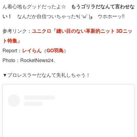
ん着心地もグッドだったよ☆
もうゴリラだなんて言わせな
い！
なんだか自信ついちゃった٩( ‘ω’ )و ウホホーッ!!
参考リンク：
ユニクロ「縫い目のない革新的ニット 3Dニッ
ト特集」
Report：
レイらん
（
GO羽鳥
）
Photo：RocketNews24.
▼プロレスラーだなんて失礼しちゃう！