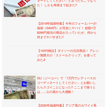
ネートしてください」と言ったらこうなっ
た！ しかも奇跡まで起きた!!
【2019年福袋特集】今年のフォーエバー21
福袋（5400円）が完全にヤバイ！ 総額1万
8266円相当の商品が入っていたが、何から
何までヤバすぎた!!
【100均検証】ダイソーの注目商品！ アレン
ジ無限大の「ストールクリップ」を使って
みた♪
GU（ジーユー）で「1万円でレディースの
コーディネートしてください」とお願いし
たらスゴイことになった!! ここまで揃うと
は……心の底から大感動！
【2020年福袋特集】アジア系のカワイイ系