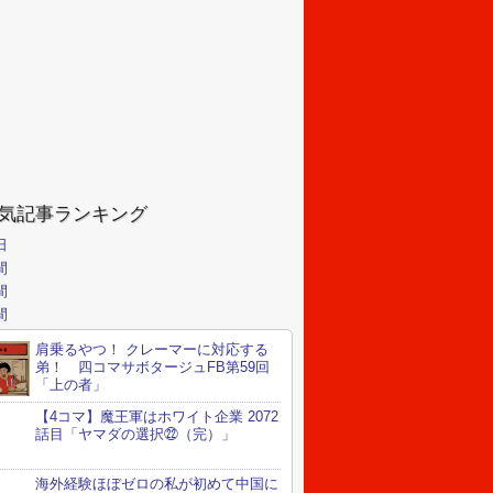
気記事ランキング
日
間
間
間
肩乗るやつ！ クレーマーに対応する
弟！ 四コマサボタージュFB第59回
「上の者」
【4コマ】魔王軍はホワイト企業 2072
話目「ヤマダの選択㉒（完）」
海外経験ほぼゼロの私が初めて中国に