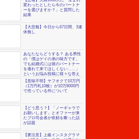
変わったとしたら今のパートナ
ーを選びますか？」と質問した
結果
【大悲報】今日から67日間、3連
休無し
あなたならどうする？ ある男性
の「僕はゲイの弟の味方です。
でも結婚式には彼のパートナー
を連れて来てほしくない……」
というお悩み投稿に様々な答え
【意味不明】ヤフオクで10万円
（1万円札10枚）が10万8000円
で売っている件について
【どう思う？】「ノーギャラで
お願いします」とオファーが来
たプロ司会者が依頼を断った話
が話題
【要注意】上級インスタグラマ