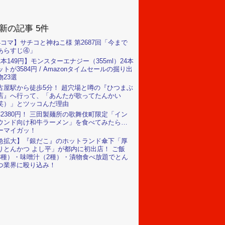
新の記事 5件
4コマ】サチコと神ねこ様 第2687回「今まで
あらすじ④」
1本149円】モンスターエナジー（355ml）24本
ットが3584円 / Amazonタイムセールの掘り出
物23選
古屋駅から徒歩5分！ 超穴場と噂の『ひつまぶ
店』へ行って、「あんたが歌ってたんかい
笑）」とツッコんだ理由
杯2380円！ 三田製麺所の歌舞伎町限定「イン
ウンド向け和牛ラーメン」を食べてみたら…
ーマイガッ！
急拡大】『銀だこ』のホットランド傘下「厚
りとんかつ よし平」が都内に初出店！ ご飯
3種）・味噌汁（2種）・漬物食べ放題でとん
つ業界に殴り込み！