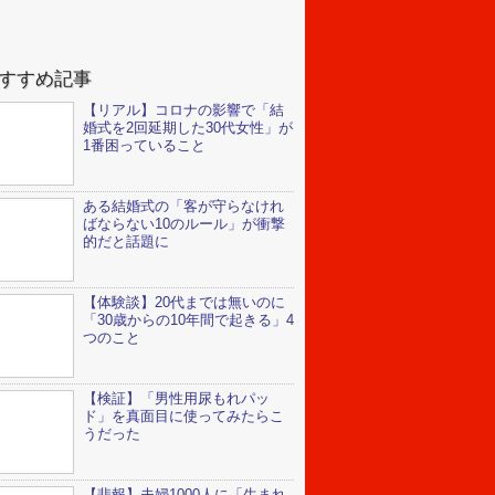
すすめ記事
【リアル】コロナの影響で「結
婚式を2回延期した30代女性」が
1番困っていること
ある結婚式の「客が守らなけれ
ばならない10のルール」が衝撃
的だと話題に
【体験談】20代までは無いのに
「30歳からの10年間で起きる」4
つのこと
【検証】「男性用尿もれパッ
ド」を真面目に使ってみたらこ
うだった
【悲報】夫婦1000人に「生まれ