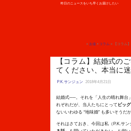
昨日のニュースをいち早くお届けしたい
ロケットニュース24
»
お金
•
コラム
» 【コラム
トップ
トップ
【コラム】結婚式のご
てください、本当に
P.K.サンジュン
2018年4月21日
結婚式──。それを「人生の晴れ舞台
れぞれだが、当人たちにとって
ビッグ
ないいわゆる “地味婚” も多いそう
それはさておき、今回は私（P.K.サ
る話
」を聞いていただきたい。お願い