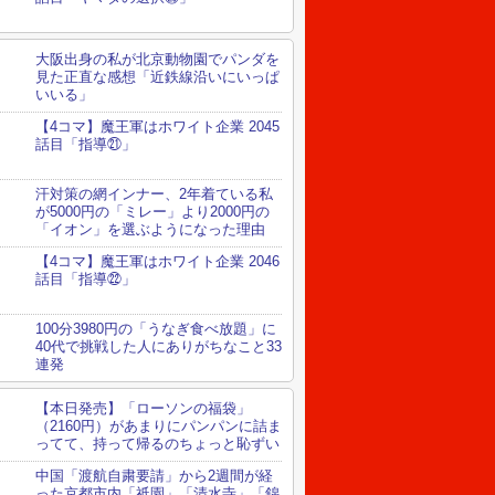
大阪出身の私が北京動物園でパンダを
見た正直な感想「近鉄線沿いにいっぱ
いいる」
【4コマ】魔王軍はホワイト企業 2045
話目「指導㉑」
汗対策の網インナー、2年着ている私
が5000円の「ミレー」より2000円の
「イオン」を選ぶようになった理由
【4コマ】魔王軍はホワイト企業 2046
話目「指導㉒」
100分3980円の「うなぎ食べ放題」に
40代で挑戦した人にありがちなこと33
連発
【本日発売】「ローソンの福袋」
（2160円）があまりにパンパンに詰ま
ってて、持って帰るのちょっと恥ずい
中国「渡航自粛要請」から2週間が経
った京都市内「祇園」「清水寺」「錦