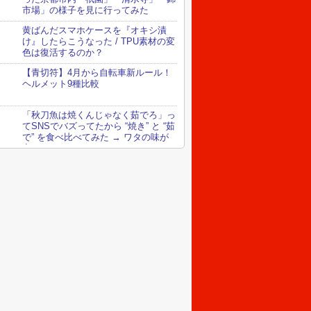
市場」の様子を見に行ってみた
黄ばんだスマホケースを『オキシ漬
け』したらこうなった / TPU素材の変
色は復活するのか？
【青切符】4月から自転車新ルール！
ヘルメット9種比較
「秋刀魚は焼くんじゃなく茹でろ」っ
てSNSでバズってたから “焼き” と “茹
で” を食べ比べてみた → ワタの味が
変わってる！