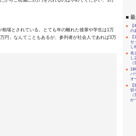
最
【
が相場とされている。とても年の離れた後輩や学生は1万
の
【
5万円」なんてこともあるが、参列者が社会人であれば3万
セ
し
名
し
（
1
バ
オ
【
切
（
か