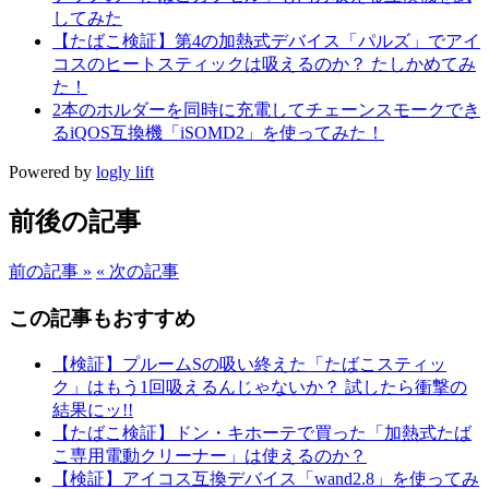
してみた
【たばこ検証】第4の加熱式デバイス「パルズ」でアイ
コスのヒートスティックは吸えるのか？ たしかめてみ
た！
2本のホルダーを同時に充電してチェーンスモークでき
るiQOS互換機「iSOMD2」を使ってみた！
Powered by
logly lift
前後の記事
前の記事 »
« 次の記事
この記事もおすすめ
【検証】プルームSの吸い終えた「たばこスティッ
ク」はもう1回吸えるんじゃないか？ 試したら衝撃の
結果にッ!!
【たばこ検証】ドン・キホーテで買った「加熱式たば
こ専用電動クリーナー」は使えるのか？
【検証】アイコス互換デバイス「wand2.8」を使ってみ