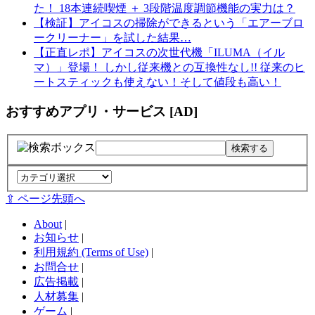
た！ 18本連続喫煙 ＋ 3段階温度調節機能の実力は？
【検証】アイコスの掃除ができるという「エアーブロ
ークリーナー」を試した結果…
【正直レポ】アイコスの次世代機「ILUMA（イル
マ）」登場！ しかし従来機との互換性なし!! 従来のヒ
ートスティックも使えない！そして値段も高い！
おすすめアプリ・サービス [AD]
⇪ ページ先頭へ
About
|
お知らせ
|
利用規約 (Terms of Use)
|
お問合せ
|
広告掲載
|
人材募集
|
ゲーム
|