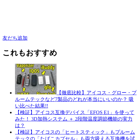
友だち追加
これもおすすめ
【徹底比較】アイコス・グロー・プ
ルームテックなど7製品のどれが本当にいいのか？ 吸
い比べた結果!!
【検証】アイコス互換デバイス「EFOS E1」を使って
みた！ 3D加熱システム ＋ 2段階温度調節機能の実力
は？
【検証】アイコスの「ヒートスティック」もプルーム
テックの「たばこカプセル」も両方吸える互換機を試