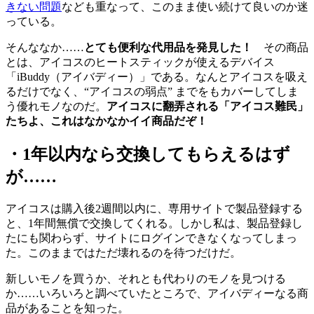
きない問題
なども重なって、このまま使い続けて良いのか迷
っている。
そんななか……
とても便利な代用品を発見した！
その商品
とは、アイコスのヒートスティックが使えるデバイス
「iBuddy（アイバディー）」である。なんとアイコスを吸え
るだけでなく、“アイコスの弱点” までをもカバーしてしま
う優れモノなのだ。
アイコスに翻弄される「アイコス難民」
たちよ、これはなかなかイイ商品だぞ！
・1年以内なら交換してもらえるはず
が……
アイコスは購入後2週間以内に、専用サイトで製品登録する
と、1年間無償で交換してくれる。しかし私は、製品登録し
たにも関わらず、サイトにログインできなくなってしまっ
た。このままではただ壊れるのを待つだけだ。
新しいモノを買うか、それとも代わりのモノを見つける
か……いろいろと調べていたところで、アイバディーなる商
品があることを知った。