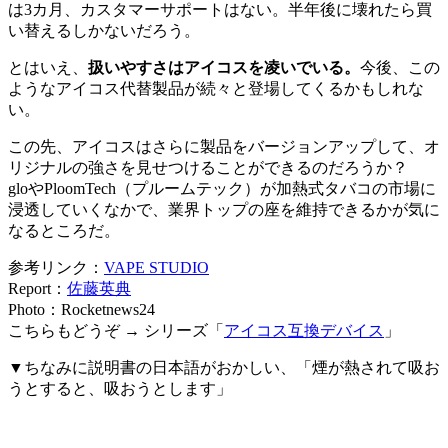
は3カ月、カスタマーサポートはない。半年後に壊れたら買
い替えるしかないだろう。
とはいえ、
扱いやすさはアイコスを凌いでいる。
今後、この
ようなアイコス代替製品が続々と登場してくるかもしれな
い。
この先、アイコスはさらに製品をバージョンアップして、オ
リジナルの強さを見せつけることができるのだろうか？
gloやPloomTech（プルームテック）が加熱式タバコの市場に
浸透していくなかで、業界トップの座を維持できるかが気に
なるところだ。
参考リンク：
VAPE STUDIO
Report：
佐藤英典
Photo：Rocketnews24
こちらもどうぞ → シリーズ「
アイコス互換デバイス
」
▼ちなみに説明書の日本語がおかしい、「煙が熱されて吸お
うとすると、吸おうとします」