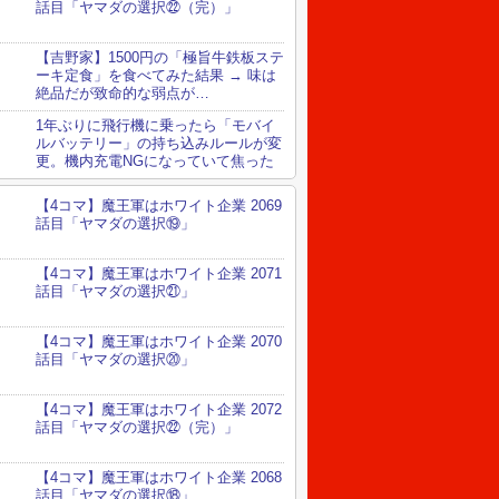
話目「ヤマダの選択㉒（完）」
【吉野家】1500円の「極旨牛鉄板ステ
ーキ定食」を食べてみた結果 → 味は
絶品だが致命的な弱点が…
1年ぶりに飛行機に乗ったら「モバイ
ルバッテリー」の持ち込みルールが変
更。機内充電NGになっていて焦った
【4コマ】魔王軍はホワイト企業 2069
話目「ヤマダの選択⑲」
【4コマ】魔王軍はホワイト企業 2071
話目「ヤマダの選択㉑」
【4コマ】魔王軍はホワイト企業 2070
話目「ヤマダの選択⑳」
【4コマ】魔王軍はホワイト企業 2072
話目「ヤマダの選択㉒（完）」
【4コマ】魔王軍はホワイト企業 2068
話目「ヤマダの選択⑱」