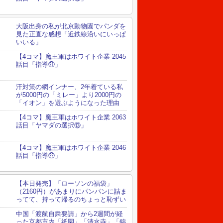
大阪出身の私が北京動物園でパンダを
見た正直な感想「近鉄線沿いにいっぱ
いいる」
【4コマ】魔王軍はホワイト企業 2045
話目「指導㉑」
汗対策の網インナー、2年着ている私
が5000円の「ミレー」より2000円の
「イオン」を選ぶようになった理由
【4コマ】魔王軍はホワイト企業 2063
話目「ヤマダの選択⑬」
【4コマ】魔王軍はホワイト企業 2046
話目「指導㉒」
【本日発売】「ローソンの福袋」
（2160円）があまりにパンパンに詰ま
ってて、持って帰るのちょっと恥ずい
中国「渡航自粛要請」から2週間が経
った京都市内「祇園」「清水寺」「錦