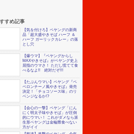
すすめ記事
【気を付けろ】ペヤングの新商
品「超大盛やきそば ハーフ ＆
ハーフ ガーリックカレー」の落
とし穴
【爆ウマ】『ペヤングからし
MAXやきそば』がペヤング史上
屈指のウマさ！ ただし慌てて食
べるなよ!! 絶対だぞ!!!
【たぶんウマい】ペヤング『ペ
ペロンチーノ風やきそば』発売
決定！「チョコソース味」のリ
ベンジなるか!?
【会心の一撃】ペヤング「にん
にく明太子味やきそば」が圧倒
的にウマい！ これがダメなら派
生形ペヤングは金輪際食べない
方がイイ
【怒涛】進撃のペヤング、今年