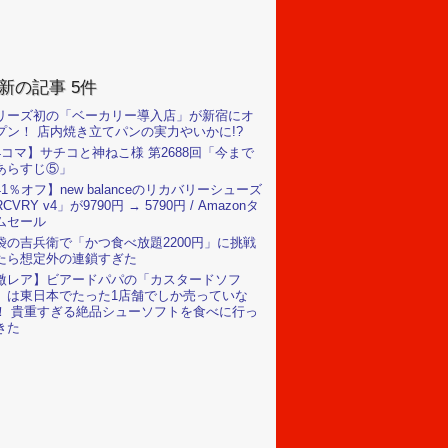
新の記事 5件
リーズ初の「ベーカリー導入店」が新宿にオ
プン！ 店内焼き立てパンの実力やいかに!?
4コマ】サチコと神ねこ様 第2688回「今まで
あらすじ⑤」
41％オフ】new balanceのリカバリーシューズ
CVRY v4」が9790円 → 5790円 / Amazonタ
ムセール
袋の吉兵衛で「かつ食べ放題2200円」に挑戦
たら想定外の連鎖すぎた
激レア】ビアードパパの「カスタードソフ
」は東日本でたった1店舗でしか売っていな
！ 貴重すぎる絶品シューソフトを食べに行っ
きた