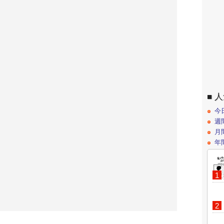
人
今
週
月
年