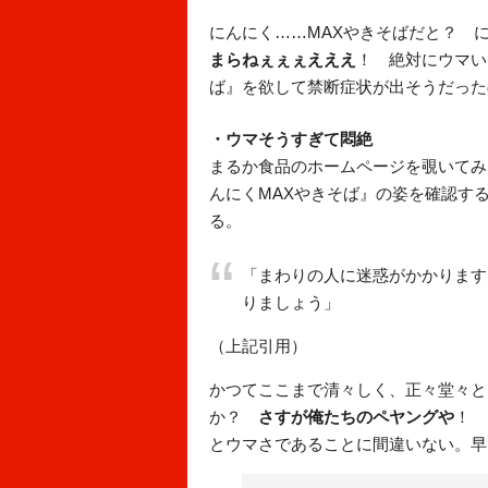
にんにく……MAXやきそばだと？ 
まらねぇぇぇえええ
！ 絶対にウマい
ば』を欲して禁断症状が出そうだった
・ウマそうすぎて悶絶
まるか食品のホームページを覗いてみ
んにくMAXやきそば』の姿を確認す
る。
「まわりの人に迷惑がかかります
りましょう」
（上記引用）
かつてここまで清々しく、正々堂々と
か？
さすが俺たちのペヤングや
！ 
とウマさであることに間違いない。早く