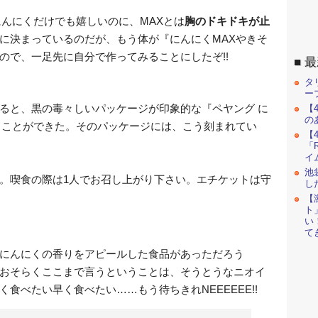
にんにくだけでも嬉しいのに、MAXとは
胸のドキドキが止
に決まっているのだが、もう体が『にんにくMAXやきそ
ので、一足先に自分で作ってみることにしたぞ!!
最
タ
ー
ると、黒の毒々しいパッケージが印象的な『ペヤング に
【
の
ることができた。そのパッケージには、こう刻まれてい
【
「R
イ
池
。喫食の際は1人でお召し上がり下さい。エチケットは守
し
【
ト
い
て
にんにくの香りをアピールした食品があっただろう
おそらくここまで言うということは、そうとうなニオイ
食べたい早く食べたい……もう待ちきれNEEEEEE!!