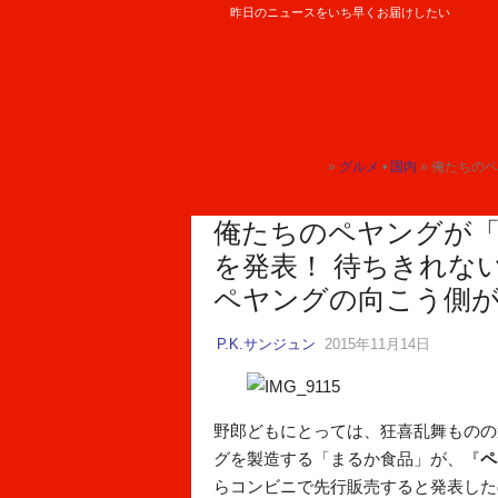
昨日のニュースをいち早くお届けしたい
ロケットニュース24
»
グルメ
•
国内
» 俺たちのペヤング
トップ
トップ
俺たちのペヤングが「
を発表！ 待ちきれな
ペヤングの向こう側
P.K.サンジュン
2015年11月14日
野郎どもにとっては、狂喜乱舞ものの
グを製造する「まるか食品」が、『
ペ
らコンビニで先行販売すると発表した