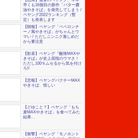
早くも16個目の新作「バター醬
油やきそば」を発売してしまう /
ペヤング2022ランキング（暫
定）も発表します
【朗報】ペヤング「ペペロンチ
ーノ風やきそば」がちゃんとウ
マい / ただしニンニク激しめだ
から要注意
【歓喜】ペヤング『酸辣MAXや
きそば』が史上屈指のウマさ！
ただし100％ムセるから気を付け
ろ!!
【悲報】ペヤングパクチーMAX
やきそば、惜しい
【どゆこと？】ペヤング「もち
麦MAXやきそば」を食べてみた
結果…
【衝撃】ペヤング「モノホント