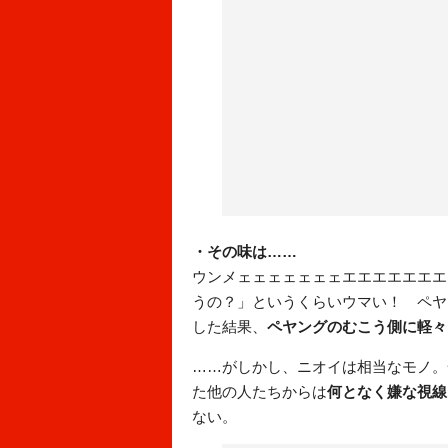
・その味は……
ウンメェェェェェェェエエエエエエエ
うの？」というくらいウマい！ ペヤ
した結果、
ペヤングのむこう側に軽々
……がしかし、ニオイは相当なモノ。
た他の人たちからは
何となく嫌な視線
ない。