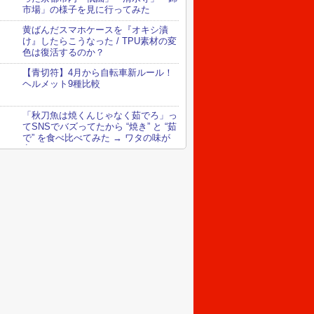
市場」の様子を見に行ってみた
黄ばんだスマホケースを『オキシ漬
け』したらこうなった / TPU素材の変
色は復活するのか？
【青切符】4月から自転車新ルール！
ヘルメット9種比較
「秋刀魚は焼くんじゃなく茹でろ」っ
てSNSでバズってたから “焼き” と “茹
で” を食べ比べてみた → ワタの味が
変わってる！