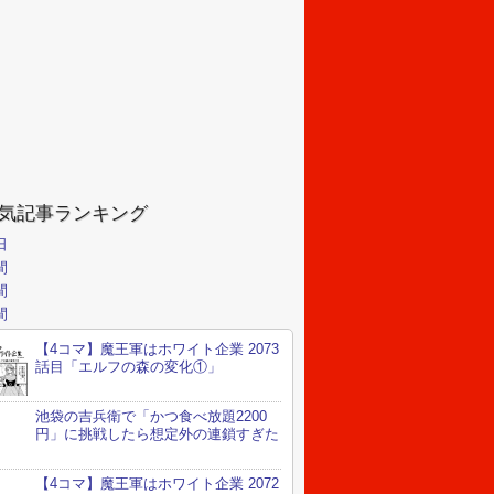
気記事ランキング
日
間
間
間
【4コマ】魔王軍はホワイト企業 2073
話目「エルフの森の変化①」
池袋の吉兵衛で「かつ食べ放題2200
円」に挑戦したら想定外の連鎖すぎた
【4コマ】魔王軍はホワイト企業 2072