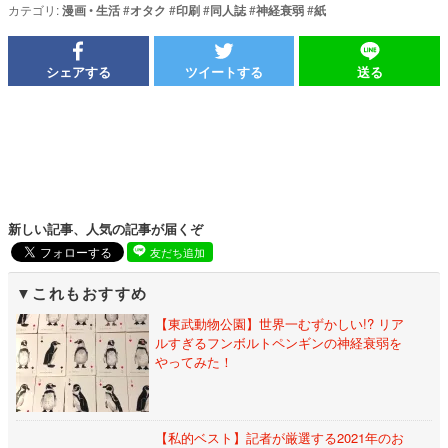
カテゴリ:
漫画
•
生活
#
オタク
#
印刷
#
同人誌
#
神経衰弱
#
紙
シェアする
ツイートする
送る
新しい記事、人気の記事が届くぞ
友だち追加
これもおすすめ
【東武動物公園】世界一むずかしい!? リア
ルすぎるフンボルトペンギンの神経衰弱を
やってみた！
【私的ベスト】記者が厳選する2021年のお