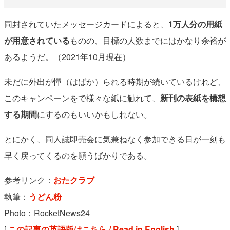
同封されていたメッセージカードによると、
1万人分の用紙
が用意されている
ものの、目標の人数までにはかなり余裕が
あるようだ。（2021年10月現在）
未だに外出が憚（はばか）られる時期が続いているけれど、
このキャンペーンをで様々な紙に触れて、
新刊の表紙を構想
する期間
にするのもいいかもしれない。
とにかく、同人誌即売会に気兼ねなく参加できる日が一刻も
早く戻ってくるのを願うばかりである。
参考リンク：
おたクラブ
執筆：
うどん粉
Photo：RocketNews24
[
この記事の英語版はこちら / Read in English
]