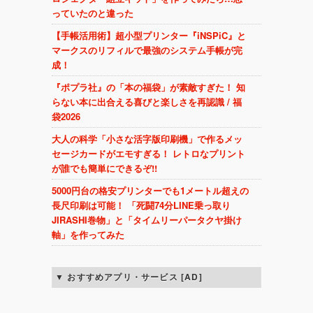
っていたのと違った
【手帳活用術】超小型プリンター『iNSPiC』と
マークスのリフィルで最強のシステム手帳が完
成！
『ポプラ社』の「本の福袋」が素敵すぎた！ 知
らない本に出合える喜びと楽しさを再認識 / 福
袋2026
大人の科学「小さな活字版印刷機」で作るメッ
セージカードがエモすぎる！ レトロなプリント
が誰でも簡単にできるぞ!!
5000円台の格安プリンターでも1メートル超えの
長尺印刷は可能！ 「死闘74分LINE乗っ取り
JIRASHI巻物」と「タイムリーパータクヤ掛け
軸」を作ってみた
おすすめアプリ・サービス [AD]