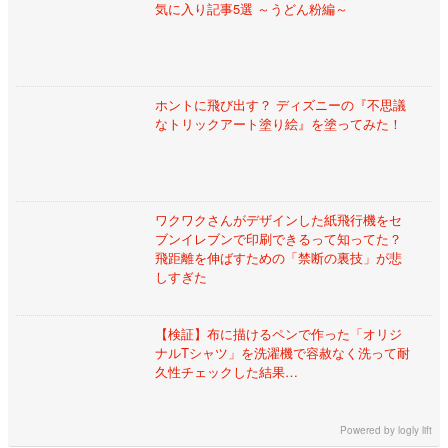
気に入り記事5選 ～うどん粉編～
ホントに飛び出す？ ディズニーの『不思議
なトリックアート塗り絵』を塗ってみた！
ワクワクさんがデザインした紙飛行機をセ
ブンイレブンで印刷できるって知ってた？
飛距離を伸ばすための「禁断の裏技」が悲
しすぎた
【検証】布に描けるペンで作った「オリジ
ナルTシャツ」を洗濯機で容赦なく洗って耐
久性チェックした結果…
Powered by
logly lift