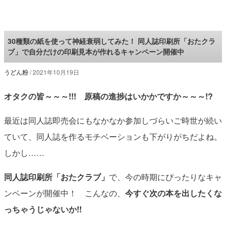
ロケットニュース24
30種類の紙を使って神経衰弱してみた！ 同人誌印刷所「おたクラ
ブ」で自分だけの印刷見本が作れるキャンペーン開催中
うどん粉
2021年10月19日
オタクの皆～～～!!! 原稿の進捗はいかかですか～～～!?
最近は同人誌即売会にもなかなか参加しづらいご時世が続い
ていて、同人誌を作るモチベーションも下がりがちだよね。
しかし……
同人誌印刷所「おたクラブ」
で、今の時期にぴったりなキャ
ンペーンが開催中！ こんなの、
今すぐ次の本を出したくな
っちゃうじゃないか!!