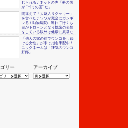
じられる / ネットの声「夢の国
が “ゴミの国” だ」
間違えて「大麻入りクッキー」
を食べたチワワが完全にガンギ
マる / 動物病院に連れて行くも
目がトロ～ンとなり恍惚の表情
をしている以外は健康に異常な
「他人の家の前でウンコをし続
ける女性」が米で指名手配中 /
ニックネームは『狂気のウンコ
野郎』
ゴリー
アーカイブ
ア
ー
カ
イ
ブ