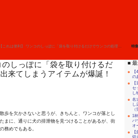
【これは便利】 ワンコのしっぽに「袋を取り付けるだけでウンコの処理」が出来てしまうアイテムが爆誕！
特
最
コのしっぽに「袋を取り付けるだ
【
が出来てしまうアイテムが爆誕！
の
【
セ
し
名
し
（
散歩を欠かさないと思うが、きちんと、ワンコが落とし
1
たまに、通りに犬の排泄物を見つけることがあるが、街
バ
オ
の務めでもある。
【
切