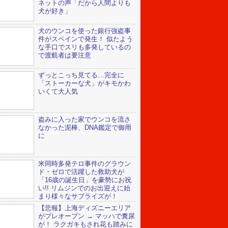
ネットの声「だから人間よりも
犬が好き」
犬のウンコを使った銀行強盗事
件がスペインで発生！ 似たよう
な手口でスリも多発しているの
で渡航者は要注意
ずっとこっち見てる…完全に
「ストーカーな犬」がキモかわ
いくて大人気
盗みに入った家でウンコを流さ
なかった泥棒、DNA鑑定で御用
に
米同時多発テロ事件のグラウン
ド・ゼロで活躍した救助犬が
「16歳の誕生日」を豪勢にお祝
い!! リムジンでのお出迎えに始
まり様々なサプライズが！
【悲報】上海ディズニーエリア
がプレオープン → マッハで糞尿
が！ ラクガキもされ花も踏みに