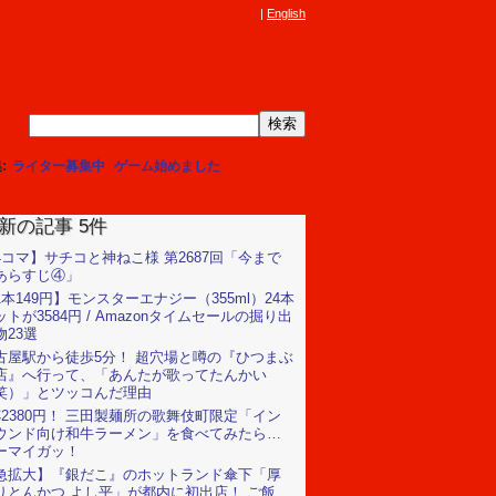
English
集
ライター募集中
ゲーム始めました
新の記事 5件
4コマ】サチコと神ねこ様 第2687回「今まで
あらすじ④」
1本149円】モンスターエナジー（355ml）24本
ットが3584円 / Amazonタイムセールの掘り出
物23選
古屋駅から徒歩5分！ 超穴場と噂の『ひつまぶ
店』へ行って、「あんたが歌ってたんかい
笑）」とツッコんだ理由
杯2380円！ 三田製麺所の歌舞伎町限定「イン
ウンド向け和牛ラーメン」を食べてみたら…
ーマイガッ！
急拡大】『銀だこ』のホットランド傘下「厚
りとんかつ よし平」が都内に初出店！ ご飯