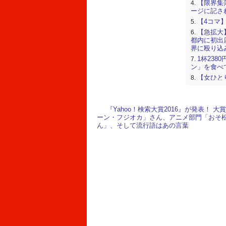
【限界集落
ージに記さ
【4コマ
【急拡大
都内に初出
界に殴り込
1杯23
ン」を食べ
【女ひと
ロに挑戦し
名古屋駅
たが歌って
『Yahoo！検索大賞2016』が発表！ 大
GRとス
ーン・フジオカ」さん、アニメ部門「おそ
かなりのこ
ん」、そして流行語はあの言葉