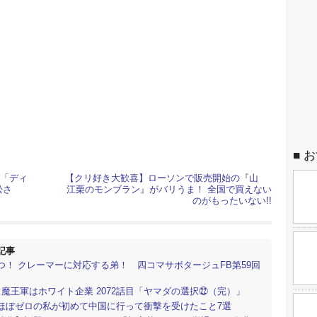
お
賞「ディ
【クリ好き大歓喜】ローソンで販売開始の『山
松さ
江栗のモンブラン』がバリうま！ 全国で買えない
のがもったいない!!
記事
つ！ クレーマーに対応する弟！ 四コマサボタージュFB第59回
】魔王軍はホワイト企業 2072話目「ヤマダの選択㉒（完）」
ほぼゼロの私が初めて中国に行って衝撃を受けたこと7選