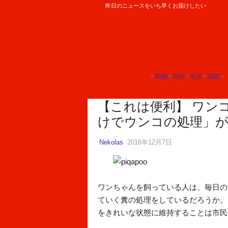
昨日のニュースをいち早くお届けしたい
ロケットニュース24
»
動物
•
海外
•
生活
•
知識
» 
トップ
トップ
トップ
トップ
【これは便利】 ワン
けでウンコの処理」
Nekolas
2016年12月7日
ワンちゃんを飼っている人は、毎日の
ていく糞の処理をしているだろうか。
をきれいな状態に維持することは市民