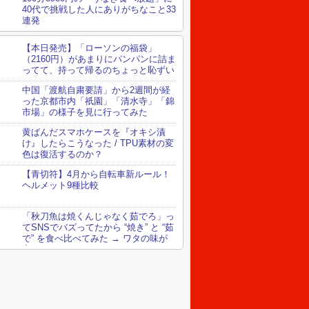
40代で挑戦した人にありがちなこと33
連発
【本日発売】「ローソンの福袋」
（2160円）があまりにパンパンに詰ま
ってて、持って帰るのちょっと恥ずい
中国「渡航自粛要請」から2週間が経
った京都市内「祇園」「清水寺」「錦
市場」の様子を見に行ってみた
黄ばんだスマホケースを『オキシ漬
け』したらこうなった / TPU素材の変
色は復活するのか？
【青切符】4月から自転車新ルール！
ヘルメット9種比較
「秋刀魚は焼くんじゃなく茹でろ」っ
てSNSでバズってたから “焼き” と “茹
で” を食べ比べてみた → ワタの味が
変わってる！