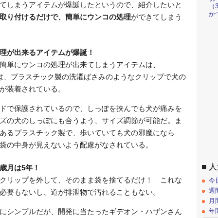
てしまうアイテムが爆誕したというので、紹介したいと
（
か
取り付けるだけで、簡単にウンコの処理
ができてしまう
理が出来るアイテムが爆誕！
簡単にウンコの処理が出来てしまうアイテムは、
プーは、プラスチック製の洗濯ばさみのようなクリップで犬の
が装着されている。
ドで保護されているので、しっぽを挟んでも犬が痛みを
ズの犬のしっぽにも合うよう、サイズ調節が可能だ。ま
あるプラスチック製で、歩いていても犬の邪魔になら
袋の中身が見えないよう配慮がなされている。
人
歳月は5年！
クリップを外して、そのまま袋を捨てるだけ！ これな
今
週
必要もないし、道が排泄物で汚れることもない。
月
年
にシンプルだが、開発に当たったギデオン・ハザンさん