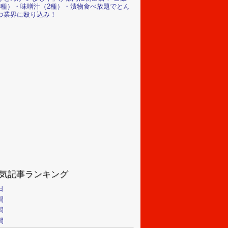
3種）・味噌汁（2種）・漬物食べ放題でとん
つ業界に殴り込み！
気記事ランキング
日
間
間
間