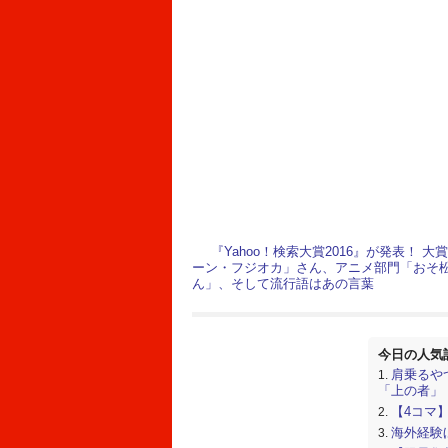
『Yahoo！検索大賞2016』が発表！ 大
ーン・フジオカ」さん、アニメ部門「おそ
ん」、そして流行語はあの言葉
今日の人気
肩乗るや
「上の者」
【4コマ
海外経験