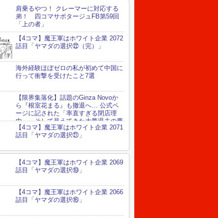
肩乗るやつ！ クレーマーに対応する
弟！ 四コマサボタージュFB第59回
「上の者」
【4コマ】魔王軍はホワイト企業 2072
話目「ヤマダの選択㉒（完）」
海外経験ほぼゼロの私が初めて中国に
行って衝撃を受けたこと7選
【限界集落化】話題のGinza Novoか
ら『根室花まる』も撤退へ… 公式ペ
ージに記された「率直すぎる閉店理
由」、そして見えてきた大量退去の要
【4コマ】魔王軍はホワイト企業 2071
話目「ヤマダの選択㉑」
【4コマ】魔王軍はホワイト企業 2069
話目「ヤマダの選択⑲」
【4コマ】魔王軍はホワイト企業 2066
話目「ヤマダの選択⑯」