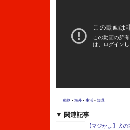
動物
•
海外
•
生活
•
知識
関連記事
【マジかよ】犬の