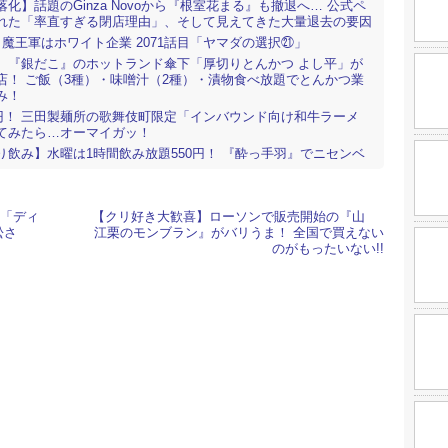
化】話題のGinza Novoから『根室花まる』も撤退へ… 公式ペ
れた「率直すぎる閉店理由」、そして見えてきた大量退去の要因
】魔王軍はホワイト企業 2071話目「ヤマダの選択㉑」
】『銀だこ』のホットランド傘下「厚切りとんかつ よし平」が
店！ ご飯（3種）・味噌汁（2種）・漬物食べ放題でとんかつ業
み！
80円！ 三田製麺所の歌舞伎町限定「インバウンド向け和牛ラーメ
てみたら…オーマイガッ！
り飲み】水曜は1時間飲み放題550円！ 『酔っ手羽』でニセンベ
たら手羽先が想像以上だった
から徒歩5分！ 超穴場と噂の『ひつまぶし店』へ行って、「あん
たんかい（笑）」とツッコんだ理由
賞「ディ
【クリ好き大歓喜】ローソンで販売開始の『山
シローのコラボに突撃！ 「限定ミニカー」を入手したところ、
松さ
江栗のモンブラン』がバリうま！ 全国で買えない
だわりに感激
のがもったいない!!