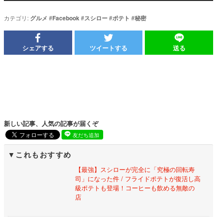
カテゴリ:
グルメ
#
Facebook
#
スシロー
#
ポテト
#
秘密
シェアする
ツイートする
送る
新しい記事、人気の記事が届くぞ
友だち追加
これもおすすめ
【最強】スシローが完全に「究極の回転寿
司」になった件 / フライドポテトが復活し高
級ポテトも登場！コーヒーも飲める無敵の
店