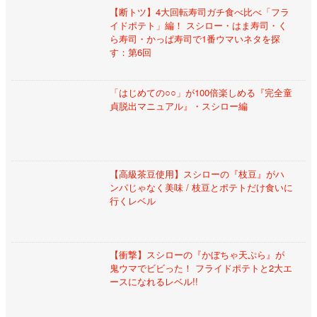
【断トツ】4大回転寿司ガチ食べ比べ「フラ
イドポテト」編！ スシロー・はま寿司・く
ら寿司・かっぱ寿司で1番ウマいネタを探
す：第6回
「はじめての○○」が100倍楽しめる『完全童
貞脱出マニュアル』・スシロー編
【高級茶豆使用】スシローの『枝豆』がハ
ンパじゃなく美味 / 枝豆とポテトだけ食いに
行くレベル
【衝撃】スシローの『かぼちゃ天ぷら』が
鬼ウマでビビった！ フライドポテトと2大エ
ースになれるレベル!!