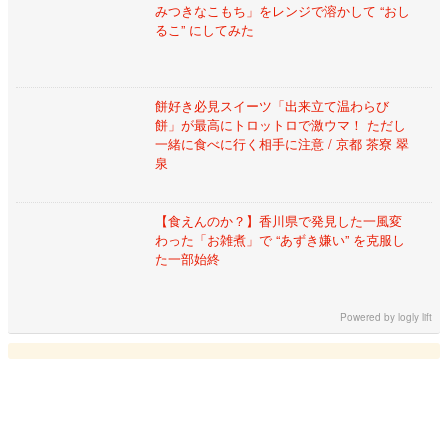
みつきなこもち」をレンジで溶かして “おし
るこ” にしてみた
餅好き必見スイーツ「出来立て温わらび
餅」が最高にトロットロで激ウマ！ ただし
一緒に食べに行く相手に注意 / 京都 茶寮 翠
泉
【食えんのか？】香川県で発見した一風変
わった「お雑煮」で “あずき嫌い” を克服し
た一部始終
Powered by
logly lift