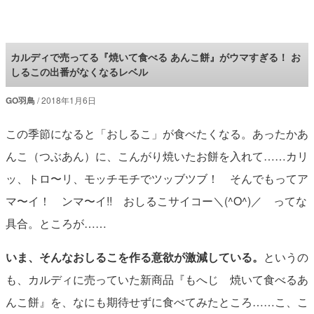
ロケットニュース24
カルディで売ってる『焼いて食べる あんこ餅』がウマすぎる！ お
しるこの出番がなくなるレベル
GO羽鳥
2018年1月6日
この季節になると「おしるこ」が食べたくなる。あったかあ
んこ（つぶあん）に、こんがり焼いたお餅を入れて……カリ
ッ、トロ〜リ、モッチモチでツッブツブ！ そんでもってア
マ〜イ！ ンマ〜イ!! おしるこサイコー＼(^O^)／ ってな
具合。ところが……
いま、そんなおしるこを作る意欲が激減している。
というの
も、カルディに売っていた新商品『もへじ 焼いて食べるあ
んこ餅』を、なにも期待せずに食べてみたところ……こ、こ