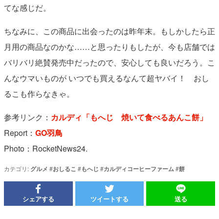
てな感じだ。
ちなみに、この商品に出会ったのは昨年末。もしかしたら正
月用の商品なのかな……と思ったりもしたが、今も店舗では
バリバリ絶賛発売中だったので、安心しても良いだろう。こ
んなウマいものが いつでも買えるなんて超ヤバイ！ おし
るこも作らなきゃ。
参考リンク：
カルディ「もへじ 焼いて食べるあんこ餅」
Report：
GO羽鳥
Photo：RocketNews24.
カテゴリ:
グルメ
#
おしるこ
#
もへじ
#
カルディコーヒーファーム
#
餅
シェアする
ツイートする
送る