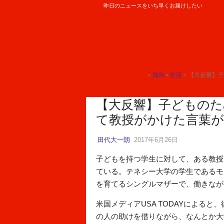
昨日のニュースをいち早くお届けしたい
ロケットニュース24
»
海外
•
生活
» 【大反響】
トップ
トップ
【大反響】子どものた
て教授がかけた言葉が
田代大一朗
2017年6月26日
子どもを持つ学生に対して、ある教授
ている。テネシー大学の学生であるモ
を育てるシングルマザーで、働きなが
米国メディアUSA TODAYによると
の人の助けを借りながら、なんとか大