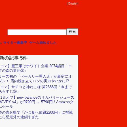
English
集
ライター募集中
ゲーム始めました
新の記事 5件
4コマ】魔王軍はホワイト企業 2074話目「エ
フの森の変化②」
リーズ初の「ベーカリー導入店」が新宿にオ
プン！ 店内焼き立てパンの実力やいかに!?
4コマ】サチコと神ねこ様 第2688回「今まで
あらすじ⑤」
41％オフ】new balanceのリカバリーシューズ
CVRY v4」が9790円 → 5790円 / Amazonタ
ムセール
袋の吉兵衛で「かつ食べ放題2200円」に挑戦
たら想定外の連鎖すぎた