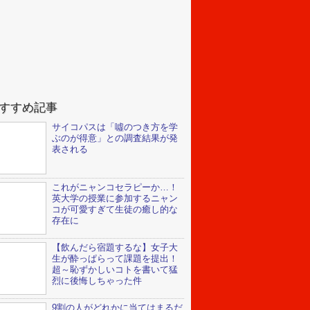
すすめ記事
サイコパスは「噓のつき方を学
ぶのが得意」との調査結果が発
表される
これがニャンコセラピーか…！
英大学の授業に参加するニャン
コが可愛すぎて生徒の癒し的な
存在に
【飲んだら宿題するな】女子大
生が酔っぱらって課題を提出！
超～恥ずかしいコトを書いて猛
烈に後悔しちゃった件
9割の人がどれかに当てはまるだ