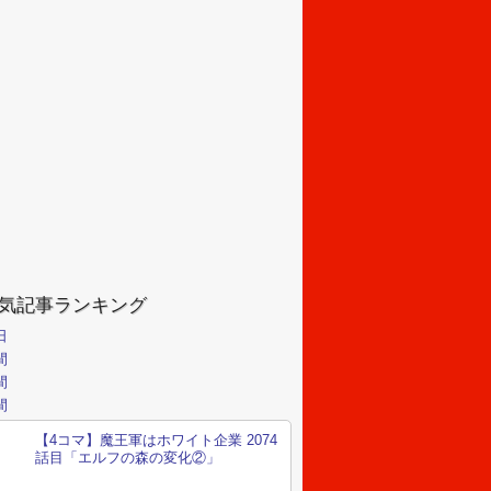
気記事ランキング
日
間
間
間
【4コマ】魔王軍はホワイト企業 2074
話目「エルフの森の変化②」