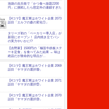
池袋の吉兵衛で「かつ食べ放題2200
円」に挑戦したら想定外の連鎖すぎた
【4コマ】魔王軍はホワイト企業 2073
話目「エルフの森の変化①」
タリーズ初の「ベーカリー導入店」が
新宿にオープン！ 店内焼き立てパン
の実力やいかに!?
【吉野家】1500円の「極旨牛鉄板ステ
ーキ定食」を食べてみた結果 → 味は
絶品だが致命的な弱点が…
【4コマ】魔王軍はホワイト企業 2069
話目「ヤマダの選択⑲」
【4コマ】魔王軍はホワイト企業 2071
話目「ヤマダの選択㉑」
【4コマ】魔王軍はホワイト企業 2070
話目「ヤマダの選択⑳」