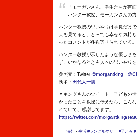
「モーガンさん、学生たちが直面
ハンター教授、モーガンさんの力
ハンター教授の思いやりは学長だけで
人を見てると、とっても幸せな気持ち
ったコメントが多数寄せられている。
ハンター教授が示したような優しさを
ず。いかなるときも人への思いやりを
参照元：Twitter
@morgantking
、
@Ch
執筆：
田代大一朗
▼キングさんのツイート「子どもの世
かったことを教授に伝えたら、こんな
れていて、感謝してます」
https://twitter.com/morgantking/sta
海外
•
生活
#
シングルマザー
#
子ども
#