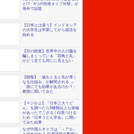
と!?「4つの性格タイプ分類」が
海外で話題
【日本とは違う】インドネシア
の大学生は卒業してから就活を
始める
【目の錯覚】世界中の人の脳を
騙しまくっている「四角と丸」
がどう見ても同じに見えない
【朗報】「歳をとると毛が薄く
なる仕組み」が解明される →
「誰にでも効果があるのか？」
教授に聞いてみた
【マジかよ】「日本三大うど
ん」を調べたら5種類以上も候補
があったでござる / 白黒つける
ため『日本うどん学会』に聞い
てみた結果
なぜ中国人キャラは「～アル」
と話すのか？ 日本語史の教授に