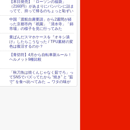
【本日発売】「ローソンの福袋」
（2160円）があまりにパンパンに詰ま
ってて、持って帰るのちょっと恥ずい
中国「渡航自粛要請」から2週間が経
った京都市内「祇園」「清水寺」「錦
市場」の様子を見に行ってみた
黄ばんだスマホケースを『オキシ漬
け』したらこうなった / TPU素材の変
色は復活するのか？
【青切符】4月から自転車新ルール！
ヘルメット9種比較
「秋刀魚は焼くんじゃなく茹でろ」っ
てSNSでバズってたから “焼き” と “茹
で” を食べ比べてみた → ワタの味が
変わってる！