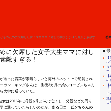
子どものために欠席した女子大生ママに対して教授がかけた言葉が素敵すぎる！
特
最
めに欠席した女子大生ママに対し
【
素敵すぎる！
ル
タ
ー
【
が送った言葉が素晴らしいと海外のネット上で絶賛され
の
ーガン・キングさんは、生後3カ月の娘のコービンちゃん
【
「R
ら大学に通っていた。
イ
池
、彼女は2016年に母親を乳がんで亡くし、父親などの周り
し
学に通っていたらしいのだが、
ある日コービンちゃんの