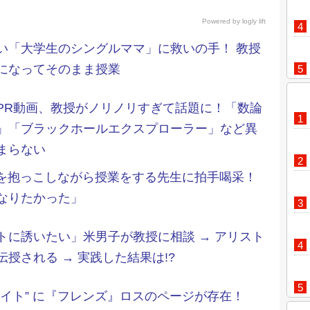
Powered by
logly lift
い「大学生のシングルママ」に救いの手！ 教授
になってそのまま授業
PR動画、教授がノリノリすぎて話題に！「数論
」「ブラックホールエクスプローラー」など異
まらない
” を抱っこしながら授業をする先生に拍手喝采！
なりたかった」
トに誘いたい」米男子が教授に相談 → アリスト
授される → 実践した結果は!?
サイト” に『フレンズ』ロスのページが存在！