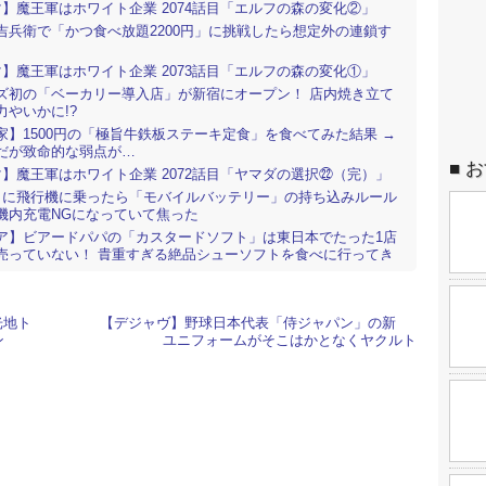
マ】魔王軍はホワイト企業 2074話目「エルフの森の変化②」
吉兵衛で「かつ食べ放題2200円」に挑戦したら想定外の連鎖す
マ】魔王軍はホワイト企業 2073話目「エルフの森の変化①」
ズ初の「ベーカリー導入店」が新宿にオープン！ 店内焼き立て
力やいかに!?
家】1500円の「極旨牛鉄板ステーキ定食」を食べてみた結果 →
だが致命的な弱点が…
お
マ】魔王軍はホワイト企業 2072話目「ヤマダの選択㉒（完）」
りに飛行機に乗ったら「モバイルバッテリー」の持ち込みルール
機内充電NGになっていて焦った
ア】ビアードパパの「カスタードソフト」は東日本でたった1店
売っていない！ 貴重すぎる絶品シューソフトを食べに行ってき
マ】サチコと神ねこ様 第2688回「今までのあらすじ⑤」
ヤが燃えた…普通の車屋さんかと思ったら、本格ドリフトシミュ
光地ト
【デジャヴ】野球日本代表「侍ジャパン」の新
が無料体験できた！ リアルすぎる操作感にびっくり！
ン
ユニフォームがそこはかとなくヤクルト